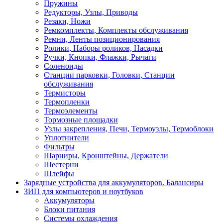
Пружины
Редукторы, Узлы, Приводы
Резаки, Ножи
Ремкомплекты, Комплекты обслуживания
Ремни, Ленты позиционирования
Ролики, Наборы роликов, Насадки
Ручки, Кнопки, Флажки, Рычаги
Соленоиды
Станции парковки, Головки, Станции
обслуживания
Термисторы
Термопленки
Термоэлементы
Тормозные площадки
Узлы закрепления, Печи, Термоузлы, Термоблоки
Уплотнители
Фильтры
Шарниры, Кронштейны, Держатели
Шестерни
Шлейфы
Зарядные устройства для аккумуляторов. Балансиры
ЗИП для компьютеров и ноутбуков
Аккумуляторы
Блоки питания
Системы охлаждения