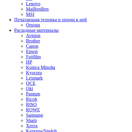
Lenovo
MaiBenBen
MSI
Печатающая техника и опции к ней
Опции
Расходные материалы
Avision
Brother
Canon
Epson
Fujifilm
HP
Konica Minolta
Kyocera
Lexmark
OCE
Oki
Pantum
Ricoh
RISO
ROWE
Samsung
Sharp
Xerox
Катюша/Sindoh