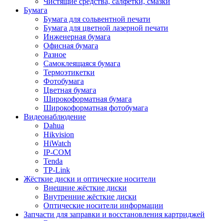
Чистящие средства, салфетки, смазки
Бумага
Бумага для сольвентной печати
Бумага для цветной лазерной печати
Инженерная бумага
Офисная бумага
Разное
Самоклеящаяся бумага
Термоэтикетки
Фотобумага
Цветная бумага
Широкоформатная бумага
Широкоформатная фотобумага
Видеонаблюдение
Dahua
Hikvision
HiWatch
IP-COM
Tenda
TP-Link
Жёсткие диски и оптические носители
Внешние жёсткие диски
Внутренние жёсткие диски
Оптические носители информации
Запчасти для заправки и восстановления картриджей