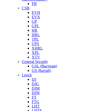
FB
CSB
EVH
EVX
GP
GPL
HR
HRL
TPL
UPS
XHRL
XPL
XTV
General Security
GSL (Вьетнам)
GS (Китай)
Leoch
DJ
DJG
DJM
DJW
FT
FTG
LHT
LHTF