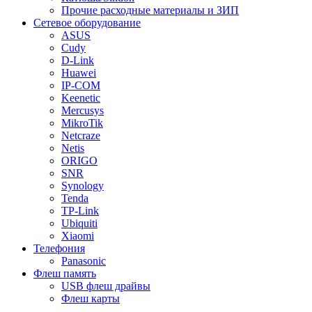
Прочие расходные материалы и ЗИП
Сетевое оборудование
ASUS
Cudy
D-Link
Huawei
IP-COM
Keenetic
Mercusys
MikroTik
Netcraze
Netis
ORIGO
SNR
Synology
Tenda
TP-Link
Ubiquiti
Xiaomi
Телефония
Panasonic
Флеш память
USB флеш драйвы
Флеш карты