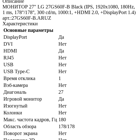
Описание
МОНИТОР 27" LG 27GS60F-B Black (IPS, 1920x1080, 180Hz,
1 ms, 178°/178°, 300 cd/m, 1000:1, +НDMI 2.0, +DisplayPort 1.4)
арт.:27GS60F-B.ARUZ
Характеристики
Основные параметры
DisplayPort
Да
DVI
Нет
HDMI
Да
RJ45
Нет
USB
Нет
USB Type-C
Нет
Время отклика
1
Вэб-камера
Нет
Диагональ
27
Игровой монитор
Да
Изогнутый
Нет
Колонки
Нет
Макс. частота кадров, Гц
180
Область обзора
178/178
Поворот экрана
Нет