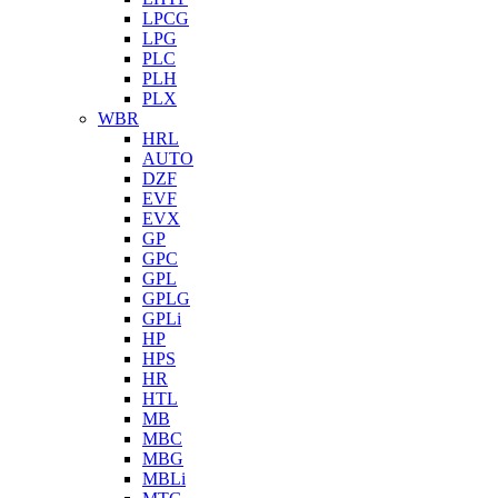
LPCG
LPG
PLC
PLH
PLX
WBR
HRL
AUTO
DZF
EVF
EVX
GP
GPC
GPL
GPLG
GPLi
HP
HPS
HR
HTL
MB
MBC
MBG
MBLi