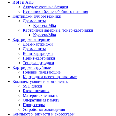
ИБП и АКБ
Аккумуляторные батареи
Источники бесперебойного питания
Картриджи для оргтехники
Драм-юниты
Kyocera-Mita
Картриджи лазерные, тонер-картриджи
Kyocera-Mita
Картриджи лазерные
Драм-картриджи
Драм-юниты
Копи-картриджи
Принт-картриджи
Тонер-картриджи
Картриджи струйные
Головки печатающие
Картриджи перезаправляемые
Комплектующие и компоненты
SSD диски
Блоки питания
Материнские платы
Оперативная память
Процессоры
Устройства охлаждения
Компьютер. запчасти и аксессуары