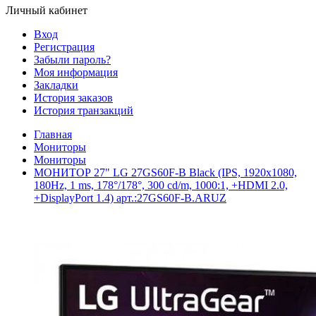
Личный кабинет
Вход
Регистрация
Забыли пароль?
Моя информация
Закладки
История заказов
История транзакций
Главная
Мониторы
Мониторы
МОНИТОР 27" LG 27GS60F-B Black (IPS, 1920x1080,
180Hz, 1 ms, 178°/178°, 300 cd/m, 1000:1, +НDMI 2.0,
+DisplayPort 1.4) арт.:27GS60F-B.ARUZ