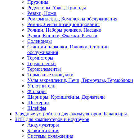
Пружины
Редукторы, Узлы, Приводы
Резаки, Ножи
Ремкомплекты, Комплекты обслуживания
Ремни, Ленты позиционирования
Ролики, Наборы роликов, Насадки
Ручки, Кнопки, Флажки, Рычаги
Соленоиды
Станции парковки, Головки, Станции
обслуживания
Термисторы
Термопленки
Термоэлементы
Тормозные площадки
Узлы закрепления, Печи, Термоузлы, Термоблоки
Уплотнители
Фильтры
Шарниры, Кронштейны, Держатели
Шестерни
Шлейфы
Зарядные устройства для аккумуляторов. Балансиры
ЗИП для компьютеров и ноутбуков
Аккумуляторы
Блоки питания
Системы охлаждения