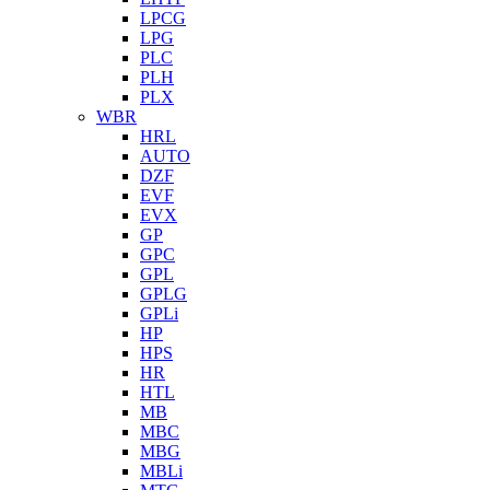
LPCG
LPG
PLC
PLH
PLX
WBR
HRL
AUTO
DZF
EVF
EVX
GP
GPC
GPL
GPLG
GPLi
HP
HPS
HR
HTL
MB
MBC
MBG
MBLi