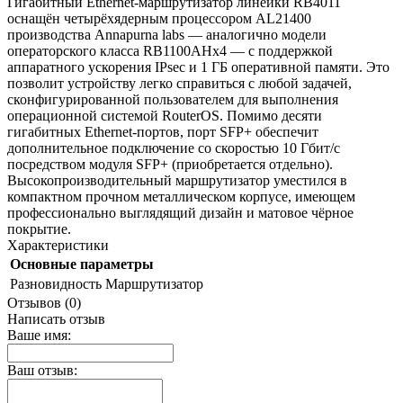
Гигабитный Ethernet-маршрутизатор линейки RB4011
оснащён четырёхядерным процессором AL21400
производства Annapurna labs — аналогично модели
операторского класса RB1100AHx4 — с поддержкой
аппаратного ускорения IPsec и 1 ГБ оперативной памяти. Это
позволит устройству легко справиться с любой задачей,
сконфигурированной пользователем для выполнения
операционной системой RouterOS. Помимо десяти
гигабитных Ethernet-портов, порт SFP+ обеспечит
дополнительное подключение со скоростью 10 Гбит/с
посредством модуля SFP+ (приобретается отдельно).
Высокопроизводительный маршрутизатор уместился в
компактном прочном металлическом корпусе, имеющем
профессионально выглядящий дизайн и матовое чёрное
покрытие.
Характеристики
Основные параметры
Разновидность
Маршрутизатор
Отзывов (0)
Написать отзыв
Ваше имя:
Ваш отзыв: