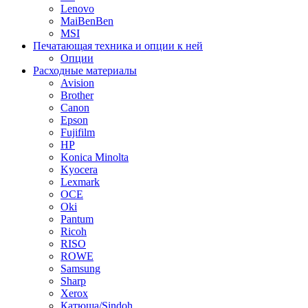
Lenovo
MaiBenBen
MSI
Печатающая техника и опции к ней
Опции
Расходные материалы
Avision
Brother
Canon
Epson
Fujifilm
HP
Konica Minolta
Kyocera
Lexmark
OCE
Oki
Pantum
Ricoh
RISO
ROWE
Samsung
Sharp
Xerox
Катюша/Sindoh