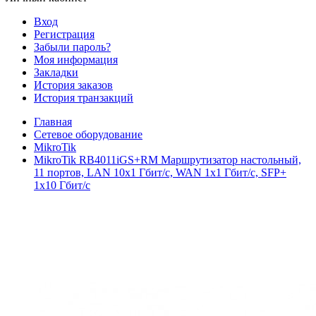
Вход
Регистрация
Забыли пароль?
Моя информация
Закладки
История заказов
История транзакций
Главная
Сетевое оборудование
MikroTik
MikroTik RB4011iGS+RM Маршрутизатор настольный,
11 портов, LAN 10x1 Гбит/с, WAN 1x1 Гбит/с, SFP+
1x10 Гбит/с