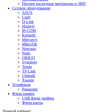
Прочие расходные материалы и ЗИП
Сетевое оборудование
ASUS
Cudy
D-Link
Huawei
IP-COM
Keenetic
Mercusys
MikroTik
Netcraze
Netis
ORIGO
Synology
Tenda
TP-Link
Ubiquiti
Xiaomi
Телефония
Panasonic
Флеш память
USB флеш драйвы
Флеш карты
Личный кабинет