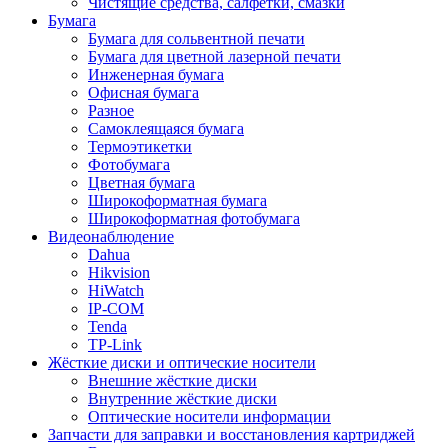
Чистящие средства, салфетки, смазки
Бумага
Бумага для сольвентной печати
Бумага для цветной лазерной печати
Инженерная бумага
Офисная бумага
Разное
Самоклеящаяся бумага
Термоэтикетки
Фотобумага
Цветная бумага
Широкоформатная бумага
Широкоформатная фотобумага
Видеонаблюдение
Dahua
Hikvision
HiWatch
IP-COM
Tenda
TP-Link
Жёсткие диски и оптические носители
Внешние жёсткие диски
Внутренние жёсткие диски
Оптические носители информации
Запчасти для заправки и восстановления картриджей