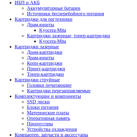
ИБП и АКБ
Аккумуляторные батареи
Источники бесперебойного питания
Картриджи для оргтехники
Драм-юниты
Kyocera-Mita
Картриджи лазерные, тонер-картриджи
Kyocera-Mita
Картриджи лазерные
Драм-картриджи
Драм-юниты
Копи-картриджи
Принт-картриджи
Тонер-картриджи
Картриджи струйные
Головки печатающие
Картриджи перезаправляемые
Комплектующие и компоненты
SSD диски
Блоки питания
Материнские платы
Оперативная память
Процессоры
Устройства охлаждения
Компьютер. запчасти и аксессуары