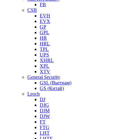
FB
CSB
EVH
EVX
GP
GPL
HR
HRL
TPL
UPS
XHRL
XPL
XTV
General Security
GSL (Вьетнам)
GS (Китай)
Leoch
DJ
DJG
DJM
DJW
FT
FTG
LHT
LHTF