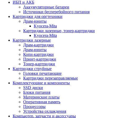
ИБП и АКБ
Аккумуляторные батареи
Источники бесперебойного питания
Картриджи для оргтехники
Драм-юниты
Kyocera-Mita
Картриджи лазерные, тонер-картриджи
Kyocera-Mita
Картриджи лазерные
Драм-картриджи
Драм-юниты
Копи-картриджи
Принт-картриджи
Тонер-картриджи
Картриджи струйные
Головки печатающие
Картриджи перезаправляемые
Комплектующие и компоненты
SSD диски
Блоки питания
Материнские платы
Оперативная память
Процессоры
Устройства охлаждения
Компьютер. запчасти и аксессуары