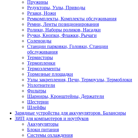
Пружины
Редукторы, Узлы, Приводы
Резаки, Ножи
Ремкомплекты, Комплекты обслуживания
Ремни, Ленты позиционирования
Ролики, Наборы роликов, Насадки
Ручки, Кнопки, Флажки, Рычаги
Соленоиды
Станции парковки, Головки, Станции
обслуживания
Термисторы
Термопленки
Термоэлементы
Тормозные площадки
Узлы закрепления, Печи, Термоузлы, Термоблоки
Уплотнители
Фильтры
Шарниры, Кронштейны, Держатели
Шестерни
Шлейфы
Зарядные устройства для аккумуляторов. Балансиры
ЗИП для компьютеров и ноутбуков
Аккумуляторы
Блоки питания
Системы охлаждения