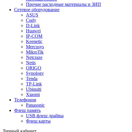
Прочие расходные материалы и ЗИП
Сетевое оборудование
ASUS
Cudy
D-Link
Huawei
IP-COM
Keenetic
Mercusys
MikroTik
Netcraze
Netis
ORIGO
Synology
Tenda
TP-Link
Ubiquiti
Xiaomi
Телефония
Panasonic
Флеш память
USB флеш драйвы
Флеш карты
Личный кабинет