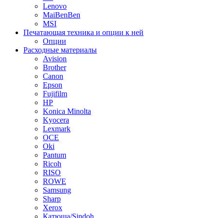
Lenovo
MaiBenBen
MSI
Печатающая техника и опции к ней
Опции
Расходные материалы
Avision
Brother
Canon
Epson
Fujifilm
HP
Konica Minolta
Kyocera
Lexmark
OCE
Oki
Pantum
Ricoh
RISO
ROWE
Samsung
Sharp
Xerox
Катюша/Sindoh