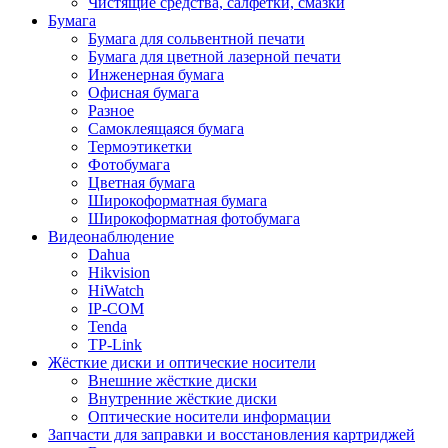
Чистящие средства, салфетки, смазки
Бумага
Бумага для сольвентной печати
Бумага для цветной лазерной печати
Инженерная бумага
Офисная бумага
Разное
Самоклеящаяся бумага
Термоэтикетки
Фотобумага
Цветная бумага
Широкоформатная бумага
Широкоформатная фотобумага
Видеонаблюдение
Dahua
Hikvision
HiWatch
IP-COM
Tenda
TP-Link
Жёсткие диски и оптические носители
Внешние жёсткие диски
Внутренние жёсткие диски
Оптические носители информации
Запчасти для заправки и восстановления картриджей