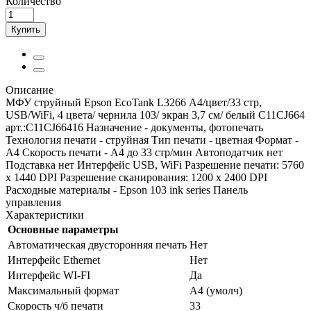
Количество
Купить
Описание
МФУ струйный Epson EcoTank L3266 А4/цвет/33 стр,
USB/WiFi, 4 цвета/ чернила 103/ экран 3,7 см/ белый C11CJ664
арт.:C11CJ66416 Назначение - документы, фотопечать
Технология печати - струйная Тип печати - цветная Формат -
A4 Скорость печати - A4 до 33 стр/мин Автоподатчик нет
Подставка нет Интерфейс USB, WiFi Разрешение печати: 5760
x 1440 DPI Разрешение сканирования: 1200 x 2400 DPI
Расходные материалы - Epson 103 ink series Панель
управления
Характеристики
Основные параметры
Автоматическая двусторонняя печать
Нет
Интерфейс Ethernet
Нет
Интерфейс WI-FI
Да
Максимальный формат
А4 (умолч)
Скорость ч/б печати
33