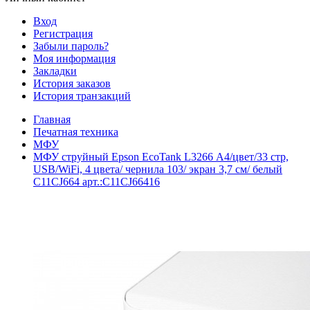
Вход
Регистрация
Забыли пароль?
Моя информация
Закладки
История заказов
История транзакций
Главная
Печатная техника
МФУ
МФУ струйный Epson EcoTank L3266 А4/цвет/33 стр,
USB/WiFi, 4 цвета/ чернила 103/ экран 3,7 см/ белый
C11CJ664 арт.:C11CJ66416