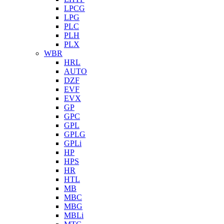
LPCG
LPG
PLC
PLH
PLX
WBR
HRL
AUTO
DZF
EVF
EVX
GP
GPC
GPL
GPLG
GPLi
HP
HPS
HR
HTL
MB
MBC
MBG
MBLi