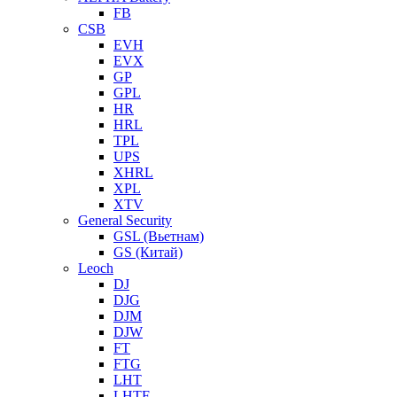
FB
CSB
EVH
EVX
GP
GPL
HR
HRL
TPL
UPS
XHRL
XPL
XTV
General Security
GSL (Вьетнам)
GS (Китай)
Leoch
DJ
DJG
DJM
DJW
FT
FTG
LHT
LHTF