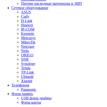
Прочие расходные материалы и ЗИП
Сетевое оборудование
ASUS
Cudy
D-Link
Huawei
IP-COM
Keenetic
Mercusys
MikroTik
Netcraze
Netis
ORIGO
SNR
Synology
Tenda
TP-Link
Ubiquiti
Xiaomi
Телефония
Panasonic
Флеш память
USB флеш драйвы
Флеш карты