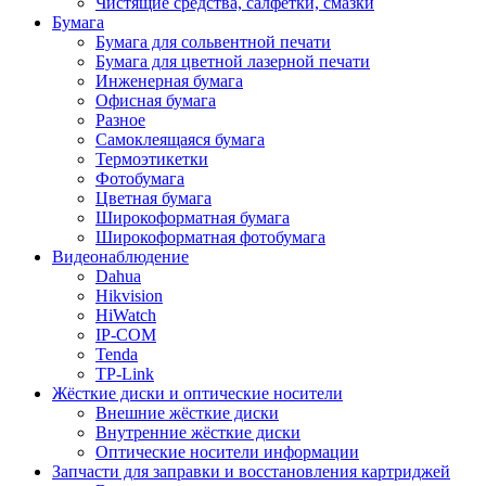
Чистящие средства, салфетки, смазки
Бумага
Бумага для сольвентной печати
Бумага для цветной лазерной печати
Инженерная бумага
Офисная бумага
Разное
Самоклеящаяся бумага
Термоэтикетки
Фотобумага
Цветная бумага
Широкоформатная бумага
Широкоформатная фотобумага
Видеонаблюдение
Dahua
Hikvision
HiWatch
IP-COM
Tenda
TP-Link
Жёсткие диски и оптические носители
Внешние жёсткие диски
Внутренние жёсткие диски
Оптические носители информации
Запчасти для заправки и восстановления картриджей