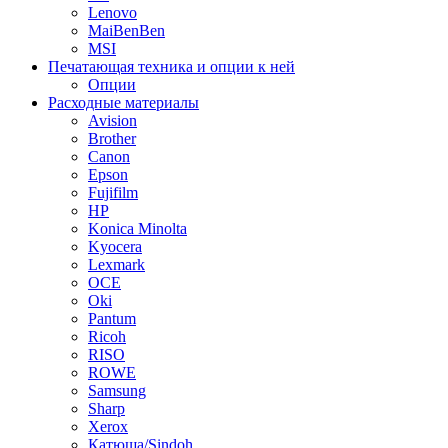
Lenovo
MaiBenBen
MSI
Печатающая техника и опции к ней
Опции
Расходные материалы
Avision
Brother
Canon
Epson
Fujifilm
HP
Konica Minolta
Kyocera
Lexmark
OCE
Oki
Pantum
Ricoh
RISO
ROWE
Samsung
Sharp
Xerox
Катюша/Sindoh