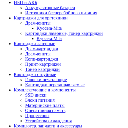
ИБП и АКБ
Аккумуляторные батареи
Источники бесперебойного питания
Картриджи для оргтехники
Драм-юниты
Kyocera-Mita
Картриджи лазерные, тонер-картриджи
Kyocera-Mita
Картриджи лазерные
Драм-картриджи
Драм-юниты
Копи-картриджи
Принт-картриджи
Тонер-картриджи
Картриджи струйные
Головки печатающие
Картриджи перезаправляемые
Комплектующие и компоненты
SSD диски
Блоки питания
Материнские платы
Оперативная память
Процессоры
Устройства охлаждения
Компьютер. запчасти и аксессуары