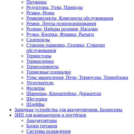
Пружины
Редукторы, Узлы, Приводы
Резаки, Ножи
Ремкомплекты, Комплекты обслуживания
Ремни, Ленты позиционирования
Ролики, Наборы роликов, Насадки
Ручки, Кнопки, Флажки, Рычаги
Соленоиды
Станции парковки, Головки, Станции
обслуживания
Термисторы
Термопленки
Термоэлементы
Тормозные площадки
Узлы закрепления, Печи, Термоузлы, Термоблоки
Уплотнители
Фильтры
Шарниры, Кронштейны, Держатели
Шестерни
Шлейфы
Зарядные устройства для аккумуляторов. Балансиры
ЗИП для компьютеров и ноутбуков
Аккумуляторы
Блоки питания
Системы охлаждения