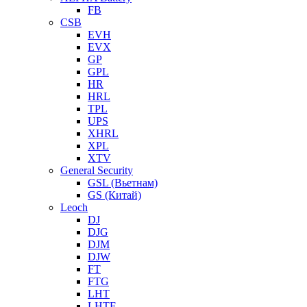
FB
CSB
EVH
EVX
GP
GPL
HR
HRL
TPL
UPS
XHRL
XPL
XTV
General Security
GSL (Вьетнам)
GS (Китай)
Leoch
DJ
DJG
DJM
DJW
FT
FTG
LHT
LHTF