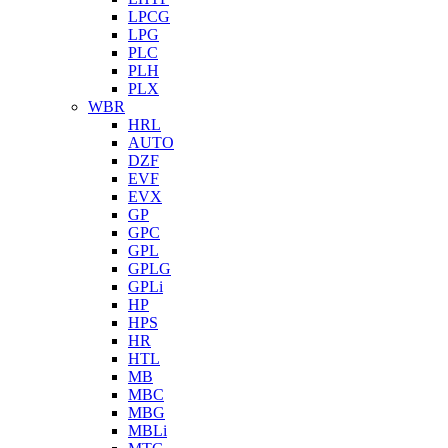
LPCG
LPG
PLC
PLH
PLX
WBR
HRL
AUTO
DZF
EVF
EVX
GP
GPC
GPL
GPLG
GPLi
HP
HPS
HR
HTL
MB
MBC
MBG
MBLi