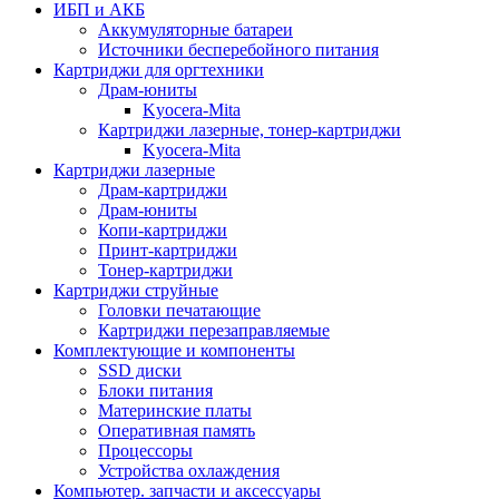
ИБП и АКБ
Аккумуляторные батареи
Источники бесперебойного питания
Картриджи для оргтехники
Драм-юниты
Kyocera-Mita
Картриджи лазерные, тонер-картриджи
Kyocera-Mita
Картриджи лазерные
Драм-картриджи
Драм-юниты
Копи-картриджи
Принт-картриджи
Тонер-картриджи
Картриджи струйные
Головки печатающие
Картриджи перезаправляемые
Комплектующие и компоненты
SSD диски
Блоки питания
Материнские платы
Оперативная память
Процессоры
Устройства охлаждения
Компьютер. запчасти и аксессуары