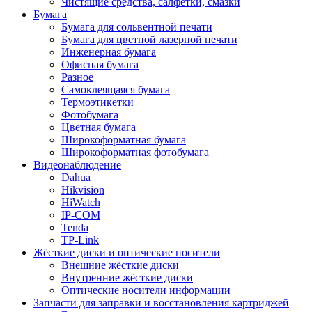
Чистящие средства, салфетки, смазки
Бумага
Бумага для сольвентной печати
Бумага для цветной лазерной печати
Инженерная бумага
Офисная бумага
Разное
Самоклеящаяся бумага
Термоэтикетки
Фотобумага
Цветная бумага
Широкоформатная бумага
Широкоформатная фотобумага
Видеонаблюдение
Dahua
Hikvision
HiWatch
IP-COM
Tenda
TP-Link
Жёсткие диски и оптические носители
Внешние жёсткие диски
Внутренние жёсткие диски
Оптические носители информации
Запчасти для заправки и восстановления картриджей