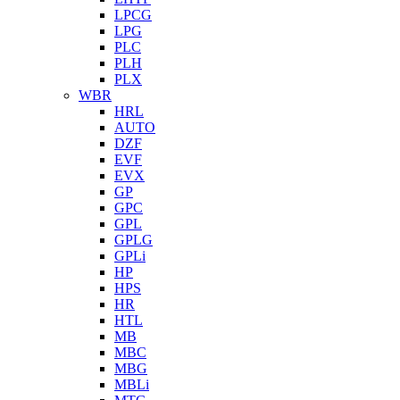
LPCG
LPG
PLC
PLH
PLX
WBR
HRL
AUTO
DZF
EVF
EVX
GP
GPC
GPL
GPLG
GPLi
HP
HPS
HR
HTL
MB
MBC
MBG
MBLi