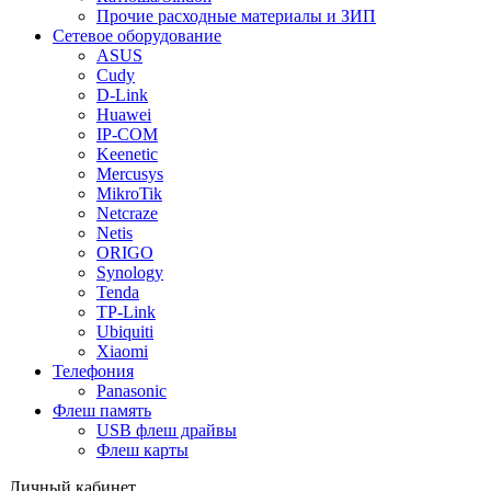
Прочие расходные материалы и ЗИП
Сетевое оборудование
ASUS
Cudy
D-Link
Huawei
IP-COM
Keenetic
Mercusys
MikroTik
Netcraze
Netis
ORIGO
Synology
Tenda
TP-Link
Ubiquiti
Xiaomi
Телефония
Panasonic
Флеш память
USB флеш драйвы
Флеш карты
Личный кабинет