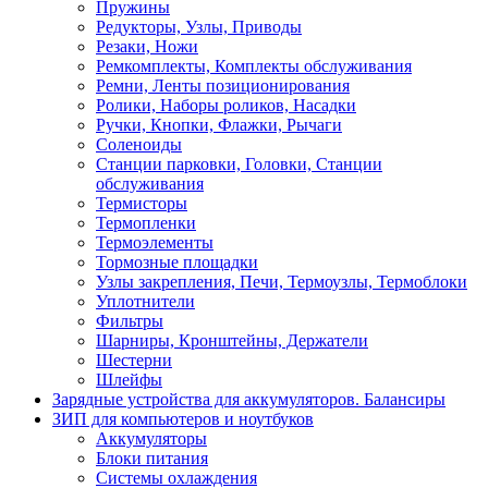
Пружины
Редукторы, Узлы, Приводы
Резаки, Ножи
Ремкомплекты, Комплекты обслуживания
Ремни, Ленты позиционирования
Ролики, Наборы роликов, Насадки
Ручки, Кнопки, Флажки, Рычаги
Соленоиды
Станции парковки, Головки, Станции
обслуживания
Термисторы
Термопленки
Термоэлементы
Тормозные площадки
Узлы закрепления, Печи, Термоузлы, Термоблоки
Уплотнители
Фильтры
Шарниры, Кронштейны, Держатели
Шестерни
Шлейфы
Зарядные устройства для аккумуляторов. Балансиры
ЗИП для компьютеров и ноутбуков
Аккумуляторы
Блоки питания
Системы охлаждения