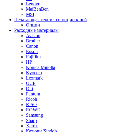
Lenovo
MaiBenBen
MSI
Печатающая техника и опции к ней
Опции
Расходные материалы
Avision
Brother
Canon
Epson
Fujifilm
HP
Konica Minolta
Kyocera
Lexmark
OCE
Oki
Pantum
Ricoh
RISO
ROWE
Samsung
Sharp
Xerox
Катюша/Sindoh