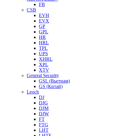
FB
CSB
EVH
EVX
GP
GPL
HR
HRL
TPL
UPS
XHRL
XPL
XTV
General Security
GSL (Вьетнам)
GS (Китай)
Leoch
DJ
DJG
DJM
DJW
FT
FTG
LHT
LHTF