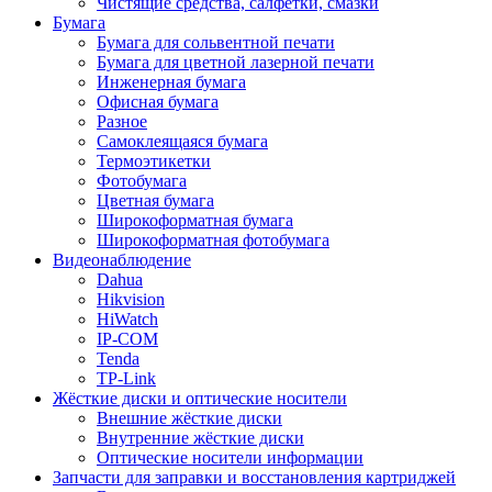
Чистящие средства, салфетки, смазки
Бумага
Бумага для сольвентной печати
Бумага для цветной лазерной печати
Инженерная бумага
Офисная бумага
Разное
Самоклеящаяся бумага
Термоэтикетки
Фотобумага
Цветная бумага
Широкоформатная бумага
Широкоформатная фотобумага
Видеонаблюдение
Dahua
Hikvision
HiWatch
IP-COM
Tenda
TP-Link
Жёсткие диски и оптические носители
Внешние жёсткие диски
Внутренние жёсткие диски
Оптические носители информации
Запчасти для заправки и восстановления картриджей