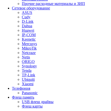
Прочие расходные материалы и ЗИП
Сетевое оборудование
ASUS
Cudy
D-Link
Dahua
Huawei
IP-COM
Keenetic
Mercusys
MikroTik
Netcraze
Netis
ORIGO
Synology
Tenda
TP-Link
Ubiquiti
Xiaomi
Телефония
Panasonic
Флеш память
USB флеш драйвы
Флеш карты