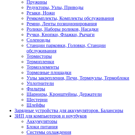
Пружины
Редукторы, Узлы, Приводы
Резаки, Ножи
Ремкомплекты, Комплекты обслуживания
Ремни, Ленты позиционирования
Ролики, Наборы роликов, Насадки
Ручки, Кнопки, Флажки, Рычаги
Соленоиды
Станции парковки, Головки, Станции
обслуживания
Термисторы
Термопленки
Термоэлементы
Тормозные площадки
Узлы закрепления, Печи, Термоузлы, Термоблоки
Уплотнители
Фильтры
Шарниры, Кронштейны, Держатели
Шестерни
Шлейфы
Зарядные устройства для аккумуляторов. Балансиры
ЗИП для компьютеров и ноутбуков
Аккумуляторы
Блоки питания
Системы охлаждения