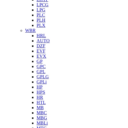
LPCG
LPG
PLC
PLH
PLX
WBR
HRL
AUTO
DZF
EVF
EVX
GP
GPC
GPL
GPLG
GPLi
HP
HPS
HR
HTL
MB
MBC
MBG
MBLi