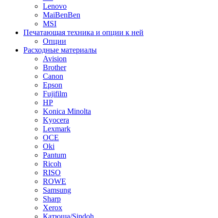
Lenovo
MaiBenBen
MSI
Печатающая техника и опции к ней
Опции
Расходные материалы
Avision
Brother
Canon
Epson
Fujifilm
HP
Konica Minolta
Kyocera
Lexmark
OCE
Oki
Pantum
Ricoh
RISO
ROWE
Samsung
Sharp
Xerox
Катюша/Sindoh