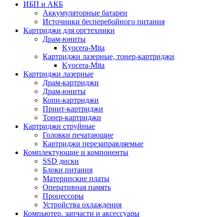
ИБП и АКБ
Аккумуляторные батареи
Источники бесперебойного питания
Картриджи для оргтехники
Драм-юниты
Kyocera-Mita
Картриджи лазерные, тонер-картриджи
Kyocera-Mita
Картриджи лазерные
Драм-картриджи
Драм-юниты
Копи-картриджи
Принт-картриджи
Тонер-картриджи
Картриджи струйные
Головки печатающие
Картриджи перезаправляемые
Комплектующие и компоненты
SSD диски
Блоки питания
Материнские платы
Оперативная память
Процессоры
Устройства охлаждения
Компьютер. запчасти и аксессуары