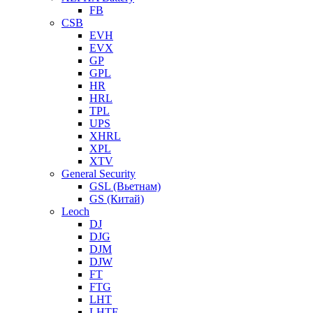
FB
CSB
EVH
EVX
GP
GPL
HR
HRL
TPL
UPS
XHRL
XPL
XTV
General Security
GSL (Вьетнам)
GS (Китай)
Leoch
DJ
DJG
DJM
DJW
FT
FTG
LHT
LHTF