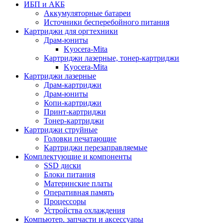
ИБП и АКБ
Аккумуляторные батареи
Источники бесперебойного питания
Картриджи для оргтехники
Драм-юниты
Kyocera-Mita
Картриджи лазерные, тонер-картриджи
Kyocera-Mita
Картриджи лазерные
Драм-картриджи
Драм-юниты
Копи-картриджи
Принт-картриджи
Тонер-картриджи
Картриджи струйные
Головки печатающие
Картриджи перезаправляемые
Комплектующие и компоненты
SSD диски
Блоки питания
Материнские платы
Оперативная память
Процессоры
Устройства охлаждения
Компьютер. запчасти и аксессуары