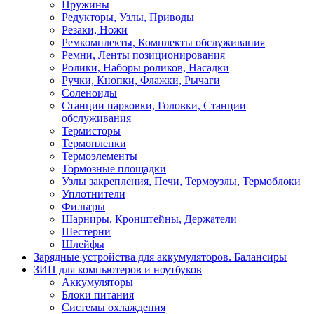
Пружины
Редукторы, Узлы, Приводы
Резаки, Ножи
Ремкомплекты, Комплекты обслуживания
Ремни, Ленты позиционирования
Ролики, Наборы роликов, Насадки
Ручки, Кнопки, Флажки, Рычаги
Соленоиды
Станции парковки, Головки, Станции
обслуживания
Термисторы
Термопленки
Термоэлементы
Тормозные площадки
Узлы закрепления, Печи, Термоузлы, Термоблоки
Уплотнители
Фильтры
Шарниры, Кронштейны, Держатели
Шестерни
Шлейфы
Зарядные устройства для аккумуляторов. Балансиры
ЗИП для компьютеров и ноутбуков
Аккумуляторы
Блоки питания
Системы охлаждения