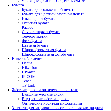
Чистящие средства, салфетки, смазки
Бумага
Бумага для сольвентной печати
Бумага для цветной лазерной печати
Инженерная бумага
Офисная бумага
Разное
Самоклеящаяся бумага
Термоэтикетки
Фотобумага
Цветная бумага
Широкоформатная бумага
Широкоформатная фотобумага
Видеонаблюдение
Dahua
Hikvision
HiWatch
IP-COM
Tenda
TP-Link
Жёсткие диски и оптические носители
Внешние жёсткие диски
Внутренние жёсткие диски
Оптические носители информации
Запчасти для заправки и восстановления картриджей