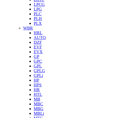
LPCG
LPG
PLC
PLH
PLX
WBR
HRL
AUTO
DZF
EVF
EVX
GP
GPC
GPL
GPLG
GPLi
HP
HPS
HR
HTL
MB
MBC
MBG
MBLi