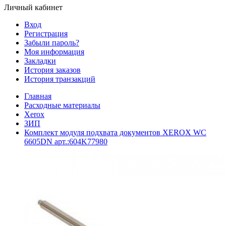
Личный кабинет
Вход
Регистрация
Забыли пароль?
Моя информация
Закладки
История заказов
История транзакций
Главная
Расходные материалы
Xerox
ЗИП
Комплект модуля подхвата документов XEROX WC
6605DN арт.:604K77980