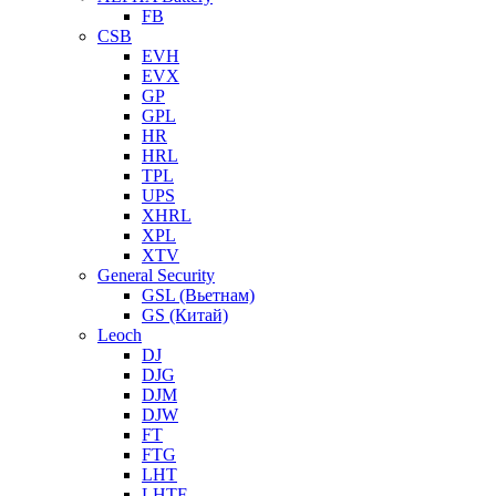
FB
CSB
EVH
EVX
GP
GPL
HR
HRL
TPL
UPS
XHRL
XPL
XTV
General Security
GSL (Вьетнам)
GS (Китай)
Leoch
DJ
DJG
DJM
DJW
FT
FTG
LHT
LHTF