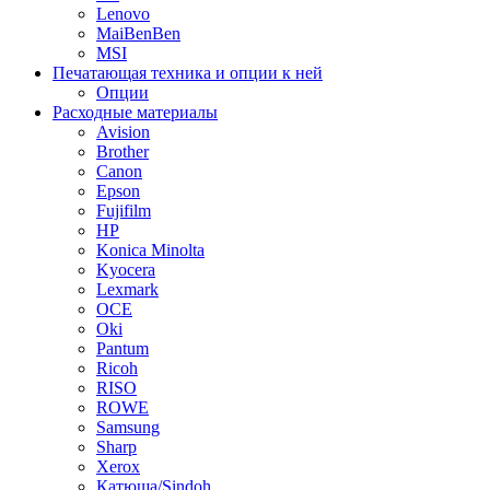
Lenovo
MaiBenBen
MSI
Печатающая техника и опции к ней
Опции
Расходные материалы
Avision
Brother
Canon
Epson
Fujifilm
HP
Konica Minolta
Kyocera
Lexmark
OCE
Oki
Pantum
Ricoh
RISO
ROWE
Samsung
Sharp
Xerox
Катюша/Sindoh