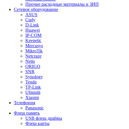
Прочие расходные материалы и ЗИП
Сетевое оборудование
ASUS
Cudy
D-Link
Huawei
IP-COM
Keenetic
Mercusys
MikroTik
Netcraze
Netis
ORIGO
SNR
Synology
Tenda
TP-Link
Ubiquiti
Xiaomi
Телефония
Panasonic
Флеш память
USB флеш драйвы
Флеш карты