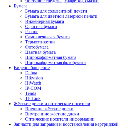
Чистящие средства, салфетки, смазки
Бумага
Бумага для сольвентной печати
Бумага для цветной лазерной печати
Инженерная бумага
Офисная бумага
Разное
Самоклеящаяся бумага
Термоэтикетки
Фотобумага
Цветная бумага
Широкоформатная бумага
Широкоформатная фотобумага
Видеонаблюдение
Dahua
Hikvision
HiWatch
IP-COM
Tenda
TP-Link
Жёсткие диски и оптические носители
Внешние жёсткие диски
Внутренние жёсткие диски
Оптические носители информации
Запчасти для заправки и восстановления картриджей