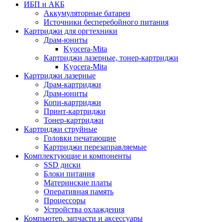
ИБП и АКБ
Аккумуляторные батареи
Источники бесперебойного питания
Картриджи для оргтехники
Драм-юниты
Kyocera-Mita
Картриджи лазерные, тонер-картриджи
Kyocera-Mita
Картриджи лазерные
Драм-картриджи
Драм-юниты
Копи-картриджи
Принт-картриджи
Тонер-картриджи
Картриджи струйные
Головки печатающие
Картриджи перезаправляемые
Комплектующие и компоненты
SSD диски
Блоки питания
Материнские платы
Оперативная память
Процессоры
Устройства охлаждения
Компьютер. запчасти и аксессуары