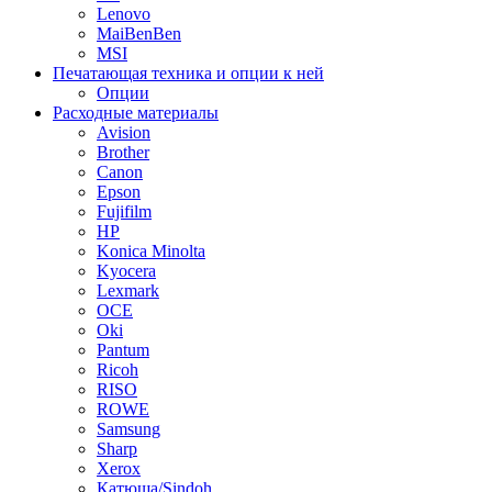
Lenovo
MaiBenBen
MSI
Печатающая техника и опции к ней
Опции
Расходные материалы
Avision
Brother
Canon
Epson
Fujifilm
HP
Konica Minolta
Kyocera
Lexmark
OCE
Oki
Pantum
Ricoh
RISO
ROWE
Samsung
Sharp
Xerox
Катюша/Sindoh