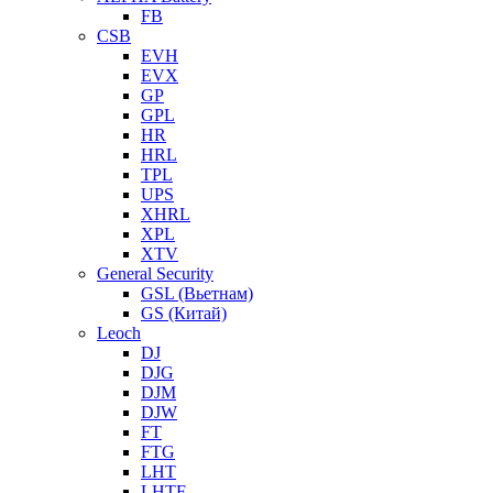
FB
CSB
EVH
EVX
GP
GPL
HR
HRL
TPL
UPS
XHRL
XPL
XTV
General Security
GSL (Вьетнам)
GS (Китай)
Leoch
DJ
DJG
DJM
DJW
FT
FTG
LHT
LHTF