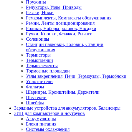
Пружины
Редукторы, Узлы, Приводы
Резаки, Ножи
Ремкомплекты, Комплекты обслуживания
Ремни, Ленты позиционирования
Ролики, Наборы роликов, Насадки
Ручки, Кнопки, Флажки, Рычаги
Соленоиды
Станции парковки, Головки, Станции
обслуживания
Термисторы
Термопленки
Термоэлементы
Тормозные площадки
Узлы закрепления, Печи, Термоузлы, Термоблоки
Уплотнители
Фильтры
Шарниры, Кронштейны, Держатели
Шестерни
Шлейфы
Зарядные устройства для аккумуляторов. Балансиры
ЗИП для компьютеров и ноутбуков
Аккумуляторы
Блоки питания
Системы охлаждения