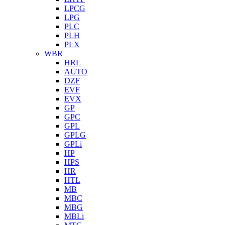
LPCG
LPG
PLC
PLH
PLX
WBR
HRL
AUTO
DZF
EVF
EVX
GP
GPC
GPL
GPLG
GPLi
HP
HPS
HR
HTL
MB
MBC
MBG
MBLi