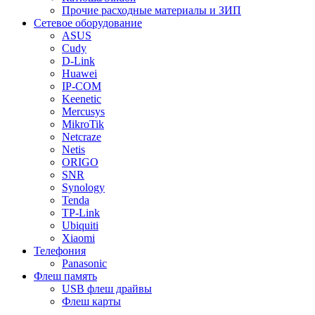
Прочие расходные материалы и ЗИП
Сетевое оборудование
ASUS
Cudy
D-Link
Huawei
IP-COM
Keenetic
Mercusys
MikroTik
Netcraze
Netis
ORIGO
SNR
Synology
Tenda
TP-Link
Ubiquiti
Xiaomi
Телефония
Panasonic
Флеш память
USB флеш драйвы
Флеш карты