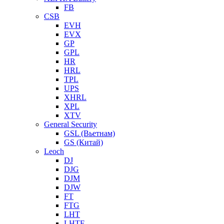
FB
CSB
EVH
EVX
GP
GPL
HR
HRL
TPL
UPS
XHRL
XPL
XTV
General Security
GSL (Вьетнам)
GS (Китай)
Leoch
DJ
DJG
DJM
DJW
FT
FTG
LHT
LHTF