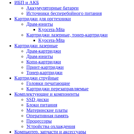
ИБП и АКБ
Аккумуляторные батареи
Источники бесперебойного питания
Картриджи для оргтехники
Драм-юниты
Kyocera-Mita
Картриджи лазерные, тонер-картриджи
Kyocera-Mita
Картриджи лазерные
Драм-картриджи
Драм-юниты
Копи-картриджи
Принт-картриджи
Тонер-картриджи
Картриджи струйные
Головки печатающие
Картриджи перезаправляемые
Комплектующие и компоненты
SSD диски
Блоки питания
Материнские платы
Оперативная память
Процессоры
Устройства охлаждения
Компьютер. запчасти и аксессуары