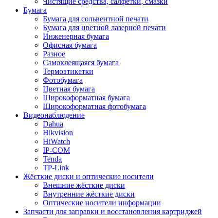
Чистящие средства, салфетки, смазки
Бумага
Бумага для сольвентной печати
Бумага для цветной лазерной печати
Инженерная бумага
Офисная бумага
Разное
Самоклеящаяся бумага
Термоэтикетки
Фотобумага
Цветная бумага
Широкоформатная бумага
Широкоформатная фотобумага
Видеонаблюдение
Dahua
Hikvision
HiWatch
IP-COM
Tenda
TP-Link
Жёсткие диски и оптические носители
Внешние жёсткие диски
Внутренние жёсткие диски
Оптические носители информации
Запчасти для заправки и восстановления картриджей