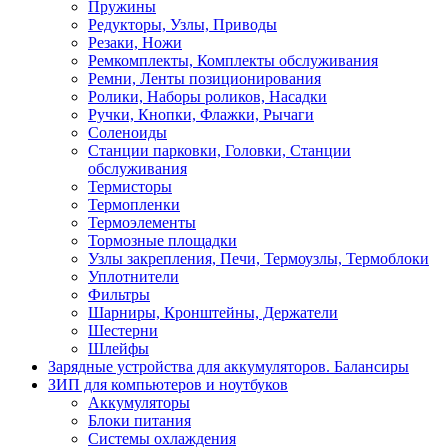
Пружины
Редукторы, Узлы, Приводы
Резаки, Ножи
Ремкомплекты, Комплекты обслуживания
Ремни, Ленты позиционирования
Ролики, Наборы роликов, Насадки
Ручки, Кнопки, Флажки, Рычаги
Соленоиды
Станции парковки, Головки, Станции
обслуживания
Термисторы
Термопленки
Термоэлементы
Тормозные площадки
Узлы закрепления, Печи, Термоузлы, Термоблоки
Уплотнители
Фильтры
Шарниры, Кронштейны, Держатели
Шестерни
Шлейфы
Зарядные устройства для аккумуляторов. Балансиры
ЗИП для компьютеров и ноутбуков
Аккумуляторы
Блоки питания
Системы охлаждения