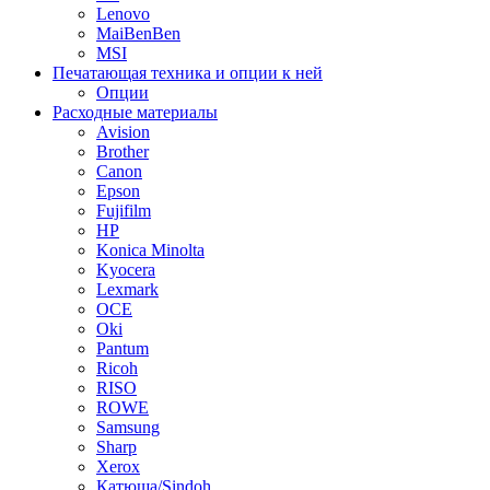
Lenovo
MaiBenBen
MSI
Печатающая техника и опции к ней
Опции
Расходные материалы
Avision
Brother
Canon
Epson
Fujifilm
HP
Konica Minolta
Kyocera
Lexmark
OCE
Oki
Pantum
Ricoh
RISO
ROWE
Samsung
Sharp
Xerox
Катюша/Sindoh