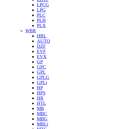
LPCG
LPG
PLC
PLH
PLX
WBR
HRL
AUTO
DZF
EVF
EVX
GP
GPC
GPL
GPLG
GPLi
HP
HPS
HR
HTL
MB
MBC
MBG
MBLi