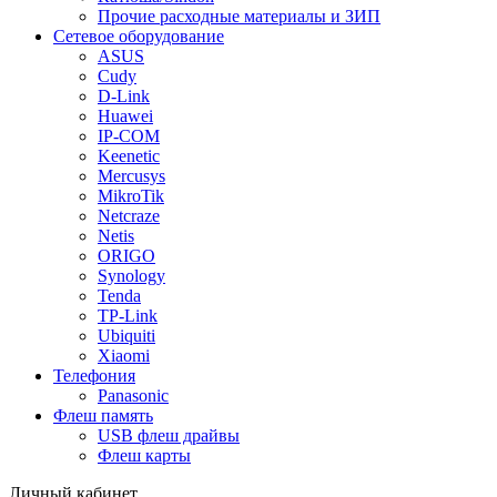
Прочие расходные материалы и ЗИП
Сетевое оборудование
ASUS
Cudy
D-Link
Huawei
IP-COM
Keenetic
Mercusys
MikroTik
Netcraze
Netis
ORIGO
Synology
Tenda
TP-Link
Ubiquiti
Xiaomi
Телефония
Panasonic
Флеш память
USB флеш драйвы
Флеш карты
Личный кабинет