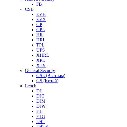
FB
CSB
EVH
EVX
GP
GPL
HR
HRL
TPL
UPS
XHRL
XPL
XTV
General Security
GSL (Вьетнам)
GS (Китай)
Leoch
DJ
DJG
DJM
DJW
FT
FTG
LHT
LHTF