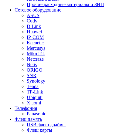
Прочие расходные материалы и ЗИП
Сетевое оборудование
ASUS
Cudy
D-Link
Huawei
IP-COM
Keenetic
Mercusys
MikroTik
Netcraze
Netis
ORIGO
SNR
Synology
Tenda
TP-Link
Ubiquiti
Xiaomi
Телефония
Panasonic
Флеш память
USB флеш драйвы
Флеш карты