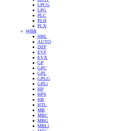
LPCG
LPG
PLC
PLH
PLX
WBR
HRL
AUTO
DZF
EVF
EVX
GP
GPC
GPL
GPLG
GPLi
HP
HPS
HR
HTL
MB
MBC
MBG
MBLi