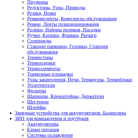
Пружины
Редукторы, Узлы, Приводы
Резаки, Ножи
Ремкомплекты, Комплекты обслуживания
Ремни, Ленты позиционирования
Ролики, Наборы роликов, Насадки
Ручки, Кнопки, Флажки, Рычаги
Соленоиды
Станции парковки, Головки, Станции
обслуживания
Термисторы
Термопленки
Термоэлементы
Тормозные площадки
Узлы закрепления, Печи, Термоузлы, Термоблоки
Уплотнители
Фильтры
Шарниры, Кронштейны, Держатели
Шестерни
Шлейфы
Зарядные устройства для аккумуляторов. Балансиры
ЗИП для компьютеров и ноутбуков
Аккумуляторы
Блоки питания
Системы охлаждения