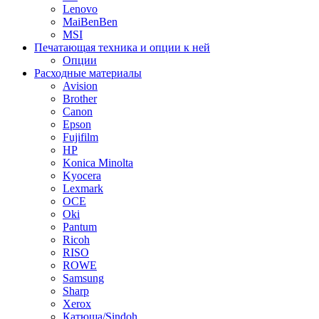
Lenovo
MaiBenBen
MSI
Печатающая техника и опции к ней
Опции
Расходные материалы
Avision
Brother
Canon
Epson
Fujifilm
HP
Konica Minolta
Kyocera
Lexmark
OCE
Oki
Pantum
Ricoh
RISO
ROWE
Samsung
Sharp
Xerox
Катюша/Sindoh