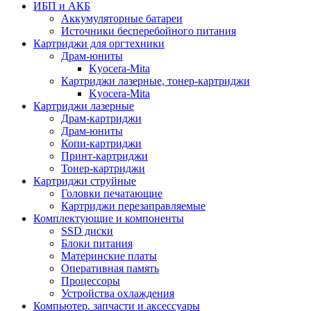
ИБП и АКБ
Аккумуляторные батареи
Источники бесперебойного питания
Картриджи для оргтехники
Драм-юниты
Kyocera-Mita
Картриджи лазерные, тонер-картриджи
Kyocera-Mita
Картриджи лазерные
Драм-картриджи
Драм-юниты
Копи-картриджи
Принт-картриджи
Тонер-картриджи
Картриджи струйные
Головки печатающие
Картриджи перезаправляемые
Комплектующие и компоненты
SSD диски
Блоки питания
Материнские платы
Оперативная память
Процессоры
Устройства охлаждения
Компьютер. запчасти и аксессуары