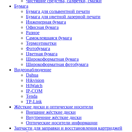
Чистящие средства, салфетки, смазки
Бумага
Бумага для сольвентной печати
Бумага для цветной лазерной печати
Инженерная бумага
Офисная бумага
Разное
Самоклеящаяся бумага
Термоэтикетки
Фотобумага
Цветная бумага
Широкоформатная бумага
Широкоформатная фотобумага
Видеонаблюдение
Dahua
Hikvision
HiWatch
IP-COM
Tenda
TP-Link
Жёсткие диски и оптические носители
Внешние жёсткие диски
Внутренние жёсткие диски
Оптические носители информации
Запчасти для заправки и восстановления картриджей