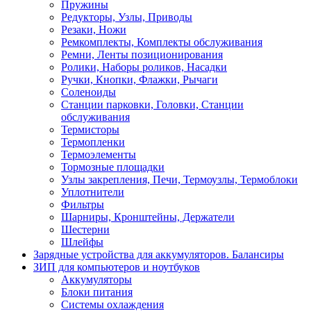
Пружины
Редукторы, Узлы, Приводы
Резаки, Ножи
Ремкомплекты, Комплекты обслуживания
Ремни, Ленты позиционирования
Ролики, Наборы роликов, Насадки
Ручки, Кнопки, Флажки, Рычаги
Соленоиды
Станции парковки, Головки, Станции
обслуживания
Термисторы
Термопленки
Термоэлементы
Тормозные площадки
Узлы закрепления, Печи, Термоузлы, Термоблоки
Уплотнители
Фильтры
Шарниры, Кронштейны, Держатели
Шестерни
Шлейфы
Зарядные устройства для аккумуляторов. Балансиры
ЗИП для компьютеров и ноутбуков
Аккумуляторы
Блоки питания
Системы охлаждения