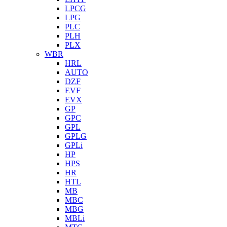
LPCG
LPG
PLC
PLH
PLX
WBR
HRL
AUTO
DZF
EVF
EVX
GP
GPC
GPL
GPLG
GPLi
HP
HPS
HR
HTL
MB
MBC
MBG
MBLi