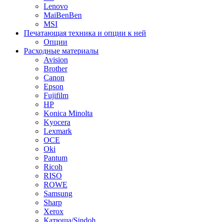
Lenovo
MaiBenBen
MSI
Печатающая техника и опции к ней
Опции
Расходные материалы
Avision
Brother
Canon
Epson
Fujifilm
HP
Konica Minolta
Kyocera
Lexmark
OCE
Oki
Pantum
Ricoh
RISO
ROWE
Samsung
Sharp
Xerox
Катюша/Sindoh