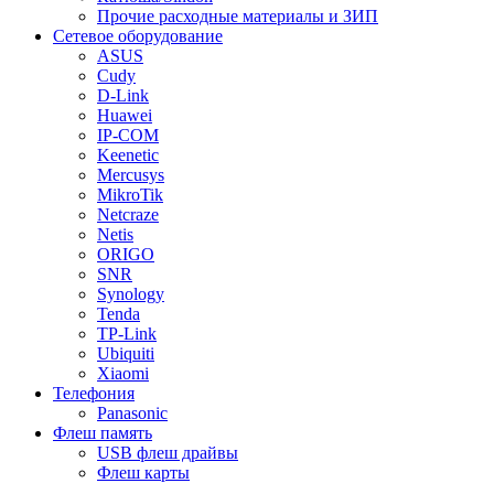
Прочие расходные материалы и ЗИП
Сетевое оборудование
ASUS
Cudy
D-Link
Huawei
IP-COM
Keenetic
Mercusys
MikroTik
Netcraze
Netis
ORIGO
SNR
Synology
Tenda
TP-Link
Ubiquiti
Xiaomi
Телефония
Panasonic
Флеш память
USB флеш драйвы
Флеш карты