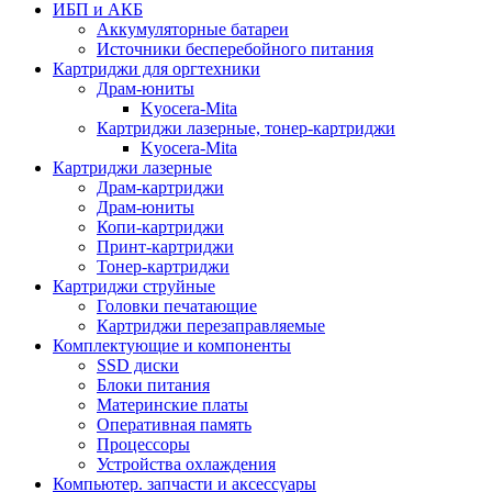
ИБП и АКБ
Аккумуляторные батареи
Источники бесперебойного питания
Картриджи для оргтехники
Драм-юниты
Kyocera-Mita
Картриджи лазерные, тонер-картриджи
Kyocera-Mita
Картриджи лазерные
Драм-картриджи
Драм-юниты
Копи-картриджи
Принт-картриджи
Тонер-картриджи
Картриджи струйные
Головки печатающие
Картриджи перезаправляемые
Комплектующие и компоненты
SSD диски
Блоки питания
Материнские платы
Оперативная память
Процессоры
Устройства охлаждения
Компьютер. запчасти и аксессуары