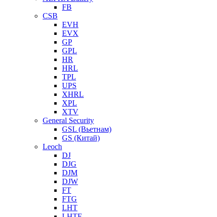
FB
CSB
EVH
EVX
GP
GPL
HR
HRL
TPL
UPS
XHRL
XPL
XTV
General Security
GSL (Вьетнам)
GS (Китай)
Leoch
DJ
DJG
DJM
DJW
FT
FTG
LHT
LHTF