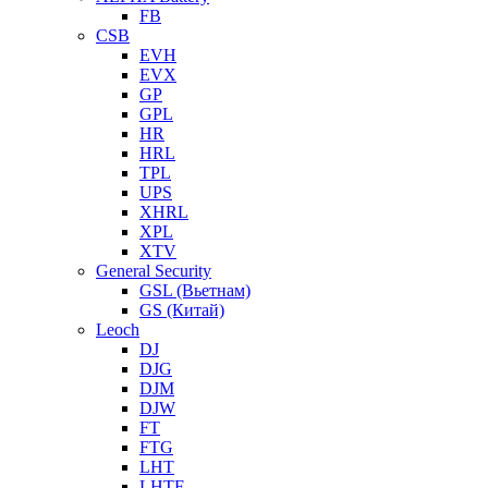
FB
CSB
EVH
EVX
GP
GPL
HR
HRL
TPL
UPS
XHRL
XPL
XTV
General Security
GSL (Вьетнам)
GS (Китай)
Leoch
DJ
DJG
DJM
DJW
FT
FTG
LHT
LHTF