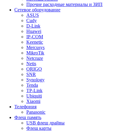
Прочие расходные материалы и ЗИП
Сетевое оборудование
ASUS
Cudy
D-Link
Huawei
IP-COM
Keenetic
Mercusys
MikroTik
Netcraze
Netis
ORIGO
SNR
Synology
Tenda
TP-Link
Ubiquiti
Xiaomi
Телефония
Panasonic
Флеш память
USB флеш драйвы
Флеш карты