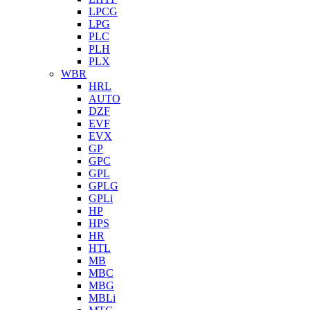
LPCG
LPG
PLC
PLH
PLX
WBR
HRL
AUTO
DZF
EVF
EVX
GP
GPC
GPL
GPLG
GPLi
HP
HPS
HR
HTL
MB
MBC
MBG
MBLi