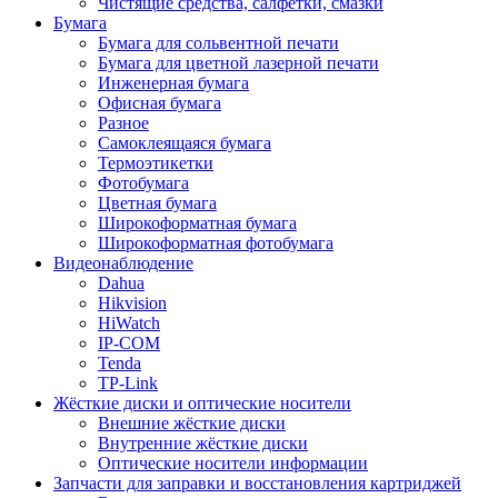
Чистящие средства, салфетки, смазки
Бумага
Бумага для сольвентной печати
Бумага для цветной лазерной печати
Инженерная бумага
Офисная бумага
Разное
Самоклеящаяся бумага
Термоэтикетки
Фотобумага
Цветная бумага
Широкоформатная бумага
Широкоформатная фотобумага
Видеонаблюдение
Dahua
Hikvision
HiWatch
IP-COM
Tenda
TP-Link
Жёсткие диски и оптические носители
Внешние жёсткие диски
Внутренние жёсткие диски
Оптические носители информации
Запчасти для заправки и восстановления картриджей