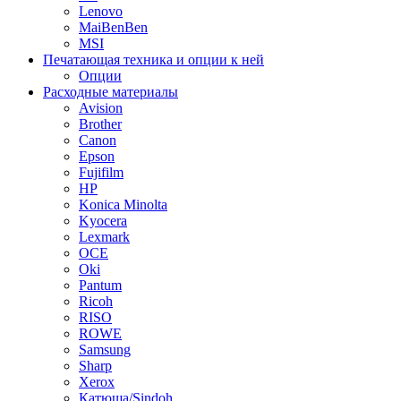
Lenovo
MaiBenBen
MSI
Печатающая техника и опции к ней
Опции
Расходные материалы
Avision
Brother
Canon
Epson
Fujifilm
HP
Konica Minolta
Kyocera
Lexmark
OCE
Oki
Pantum
Ricoh
RISO
ROWE
Samsung
Sharp
Xerox
Катюша/Sindoh