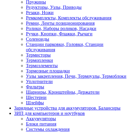
Пружины
Редукторы, Узлы, Приводы
Резаки, Ножи
Ремкомплекты, Комплекты обслуживания
Ремни, Ленты позиционирования
Ролики, Наборы роликов, Насадки
Ручки, Кнопки, Флажки, Рычаги
Соленоиды
Станции парковки, Головки, Станции
обслуживания
Термисторы
Термопленки
Термоэлементы
Тормозные площадки
Узлы закрепления, Печи, Термоузлы, Термоблоки
Уплотнители
Фильтры
Шарниры, Кронштейны, Держатели
Шестерни
Шлейфы
Зарядные устройства для аккумуляторов. Балансиры
ЗИП для компьютеров и ноутбуков
Аккумуляторы
Блоки питания
Системы охлаждения