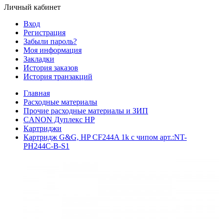
Личный кабинет
Вход
Регистрация
Забыли пароль?
Моя информация
Закладки
История заказов
История транзакций
Главная
Расходные материалы
Прочие расходные материалы и ЗИП
CANON Дуплекс HP
Картриджи
Картридж G&G, HP CF244A 1k с чипом арт.:NT-
PH244C-B-S1