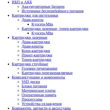
ИБП и АКБ
Аккумуляторные батареи
Источники бесперебойного питания
Картриджи для оргтехники
Драм-юниты
Kyocera-Mita
Картриджи лазерные, тонер-картриджи
Kyocera-Mita
Картриджи лазерные
Драм-картриджи
Драм-юниты
Копи-картриджи
Принт-картриджи
Тонер-картриджи
Картриджи струйные
Головки печатающие
Картриджи перезаправляемые
Комплектующие и компоненты
SSD диски
Блоки питания
Материнские платы
Оперативная память
Процессоры
Устройства охлаждения
Компьютер. запчасти и аксессуары