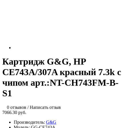
Картридж G&G, HP
CE743A/307A красный 7.3k с
чипом арт.:NT-CH743FM-B-
S1
0 отзывов
/
Написать отзыв
7066.30 руб.
Производитель:
G&G
Модель:
GG-CE743A