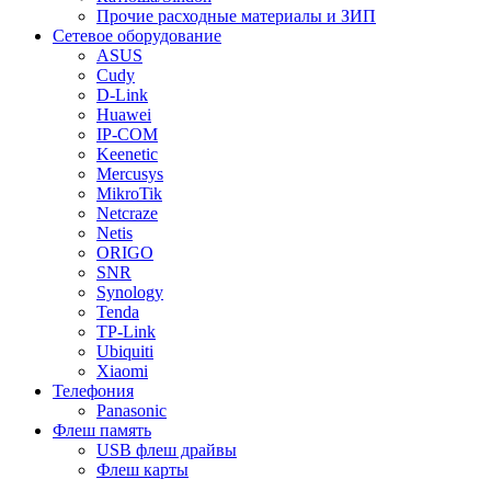
Прочие расходные материалы и ЗИП
Сетевое оборудование
ASUS
Cudy
D-Link
Huawei
IP-COM
Keenetic
Mercusys
MikroTik
Netcraze
Netis
ORIGO
SNR
Synology
Tenda
TP-Link
Ubiquiti
Xiaomi
Телефония
Panasonic
Флеш память
USB флеш драйвы
Флеш карты