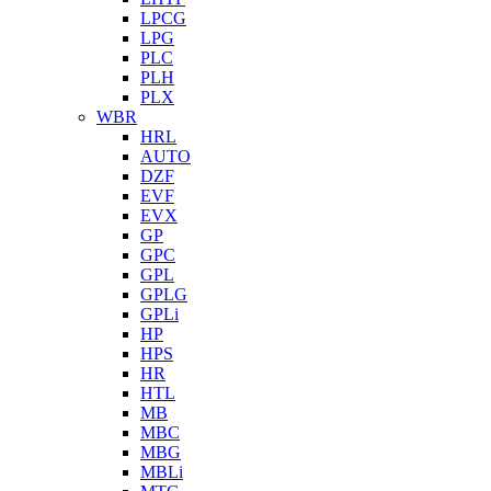
LPCG
LPG
PLC
PLH
PLX
WBR
HRL
AUTO
DZF
EVF
EVX
GP
GPC
GPL
GPLG
GPLi
HP
HPS
HR
HTL
MB
MBC
MBG
MBLi