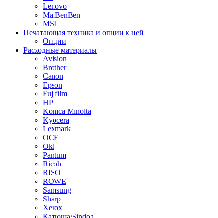
Lenovo
MaiBenBen
MSI
Печатающая техника и опции к ней
Опции
Расходные материалы
Avision
Brother
Canon
Epson
Fujifilm
HP
Konica Minolta
Kyocera
Lexmark
OCE
Oki
Pantum
Ricoh
RISO
ROWE
Samsung
Sharp
Xerox
Катюша/Sindoh