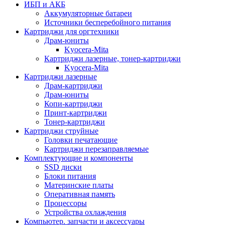
ИБП и АКБ
Аккумуляторные батареи
Источники бесперебойного питания
Картриджи для оргтехники
Драм-юниты
Kyocera-Mita
Картриджи лазерные, тонер-картриджи
Kyocera-Mita
Картриджи лазерные
Драм-картриджи
Драм-юниты
Копи-картриджи
Принт-картриджи
Тонер-картриджи
Картриджи струйные
Головки печатающие
Картриджи перезаправляемые
Комплектующие и компоненты
SSD диски
Блоки питания
Материнские платы
Оперативная память
Процессоры
Устройства охлаждения
Компьютер. запчасти и аксессуары