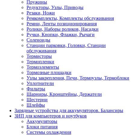
Пружины
Редукторы, Узлы, Приводы
Резаки, Ножи
Ремкомплекты, Комплекты обслуживания
Ремни, Ленты позиционирования
Ролики, Наборы роликов, Насадки
Ручки, Кнопки, Флажки, Рычаги
Соленоиды
Станции парковки, Головки, Станции
обслуживания
Термисторы
Термопленки
Термоэлементы
Тормозные площадки
Узлы закрепления, Печи, Термоузлы, Термоблоки
Уплотнители
Фильтры
Шарниры, Кронштейны, Держатели
Шестерни
Шлейфы
Зарядные устройства для аккумуляторов. Балансиры
ЗИП для компьютеров и ноутбуков
Аккумуляторы
Блоки питания
Системы охлаждения