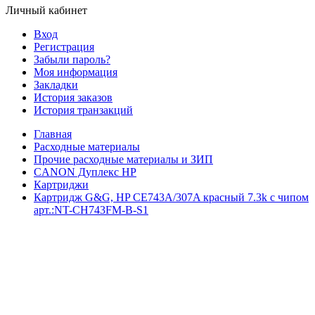
Личный кабинет
Вход
Регистрация
Забыли пароль?
Моя информация
Закладки
История заказов
История транзакций
Главная
Расходные материалы
Прочие расходные материалы и ЗИП
CANON Дуплекс HP
Картриджи
Картридж G&G, HP CE743A/307A красный 7.3k с чипом
арт.:NT-CH743FM-B-S1