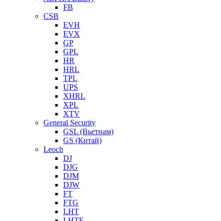
FB
CSB
EVH
EVX
GP
GPL
HR
HRL
TPL
UPS
XHRL
XPL
XTV
General Security
GSL (Вьетнам)
GS (Китай)
Leoch
DJ
DJG
DJM
DJW
FT
FTG
LHT
LHTF