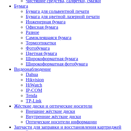
Чистящие средства, салфетки, смазки
Бумага
Бумага для сольвентной печати
Бумага для цветной лазерной печати
Инженерная бумага
Офисная бумага
Разное
Самоклеящаяся бумага
Термоэтикетки
Фотобумага
Цветная бумага
Широкоформатная бумага
Широкоформатная фотобумага
Видеонаблюдение
Dahua
Hikvision
HiWatch
IP-COM
Tenda
TP-Link
Жёсткие диски и оптические носители
Внешние жёсткие диски
Внутренние жёсткие диски
Оптические носители информации
Запчасти для заправки и восстановления картриджей