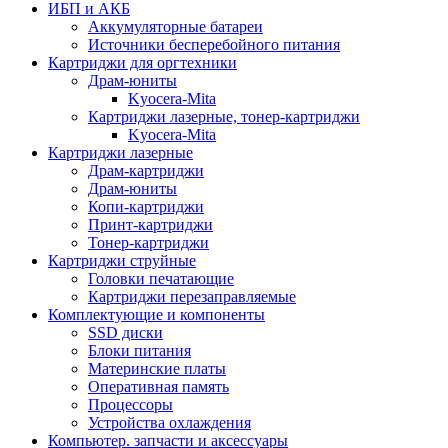
ИБП и АКБ
Аккумуляторные батареи
Источники бесперебойного питания
Картриджи для оргтехники
Драм-юниты
Kyocera-Mita
Картриджи лазерные, тонер-картриджи
Kyocera-Mita
Картриджи лазерные
Драм-картриджи
Драм-юниты
Копи-картриджи
Принт-картриджи
Тонер-картриджи
Картриджи струйные
Головки печатающие
Картриджи перезаправляемые
Комплектующие и компоненты
SSD диски
Блоки питания
Материнские платы
Оперативная память
Процессоры
Устройства охлаждения
Компьютер. запчасти и аксессуары