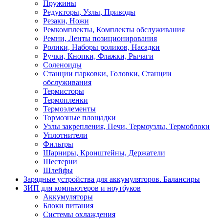
Пружины
Редукторы, Узлы, Приводы
Резаки, Ножи
Ремкомплекты, Комплекты обслуживания
Ремни, Ленты позиционирования
Ролики, Наборы роликов, Насадки
Ручки, Кнопки, Флажки, Рычаги
Соленоиды
Станции парковки, Головки, Станции
обслуживания
Термисторы
Термопленки
Термоэлементы
Тормозные площадки
Узлы закрепления, Печи, Термоузлы, Термоблоки
Уплотнители
Фильтры
Шарниры, Кронштейны, Держатели
Шестерни
Шлейфы
Зарядные устройства для аккумуляторов. Балансиры
ЗИП для компьютеров и ноутбуков
Аккумуляторы
Блоки питания
Системы охлаждения