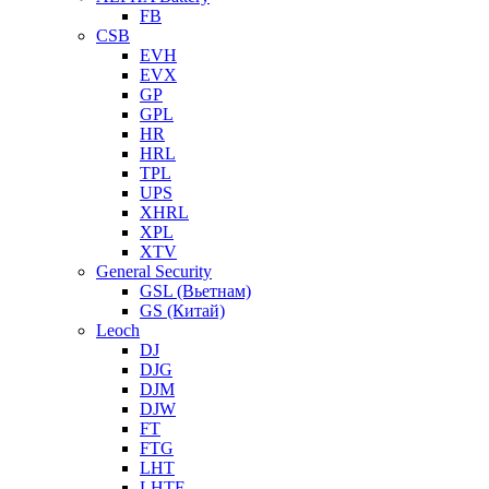
FB
CSB
EVH
EVX
GP
GPL
HR
HRL
TPL
UPS
XHRL
XPL
XTV
General Security
GSL (Вьетнам)
GS (Китай)
Leoch
DJ
DJG
DJM
DJW
FT
FTG
LHT
LHTF