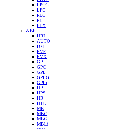
LPCG
LPG
PLC
PLH
PLX
WBR
HRL
AUTO
DZF
EVF
EVX
GP
GPC
GPL
GPLG
GPLi
HP
HPS
HR
HTL
MB
MBC
MBG
MBLi