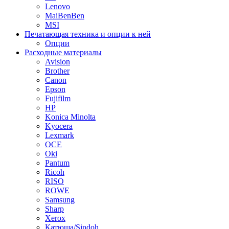
Lenovo
MaiBenBen
MSI
Печатающая техника и опции к ней
Опции
Расходные материалы
Avision
Brother
Canon
Epson
Fujifilm
HP
Konica Minolta
Kyocera
Lexmark
OCE
Oki
Pantum
Ricoh
RISO
ROWE
Samsung
Sharp
Xerox
Катюша/Sindoh