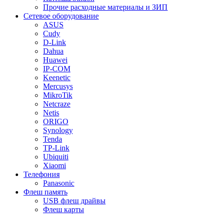
Прочие расходные материалы и ЗИП
Сетевое оборудование
ASUS
Cudy
D-Link
Dahua
Huawei
IP-COM
Keenetic
Mercusys
MikroTik
Netcraze
Netis
ORIGO
Synology
Tenda
TP-Link
Ubiquiti
Xiaomi
Телефония
Panasonic
Флеш память
USB флеш драйвы
Флеш карты