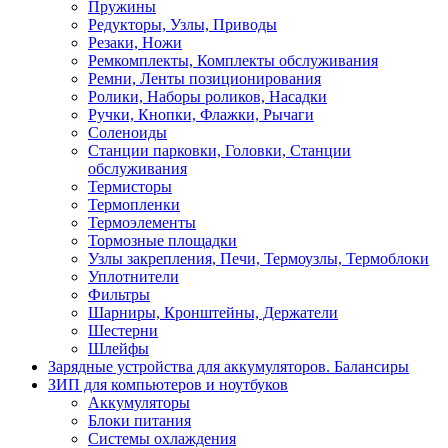
Пружины
Редукторы, Узлы, Приводы
Резаки, Ножи
Ремкомплекты, Комплекты обслуживания
Ремни, Ленты позиционирования
Ролики, Наборы роликов, Насадки
Ручки, Кнопки, Флажки, Рычаги
Соленоиды
Станции парковки, Головки, Станции
обслуживания
Термисторы
Термопленки
Термоэлементы
Тормозные площадки
Узлы закрепления, Печи, Термоузлы, Термоблоки
Уплотнители
Фильтры
Шарниры, Кронштейны, Держатели
Шестерни
Шлейфы
Зарядные устройства для аккумуляторов. Балансиры
ЗИП для компьютеров и ноутбуков
Аккумуляторы
Блоки питания
Системы охлаждения