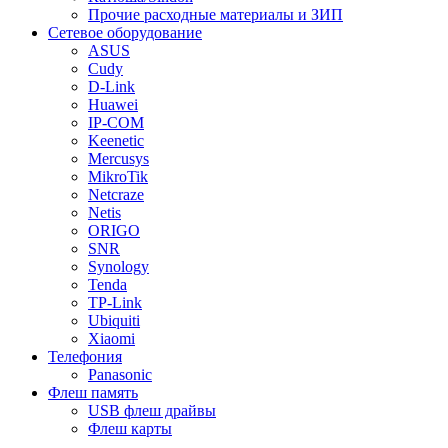
Прочие расходные материалы и ЗИП
Сетевое оборудование
ASUS
Cudy
D-Link
Huawei
IP-COM
Keenetic
Mercusys
MikroTik
Netcraze
Netis
ORIGO
SNR
Synology
Tenda
TP-Link
Ubiquiti
Xiaomi
Телефония
Panasonic
Флеш память
USB флеш драйвы
Флеш карты