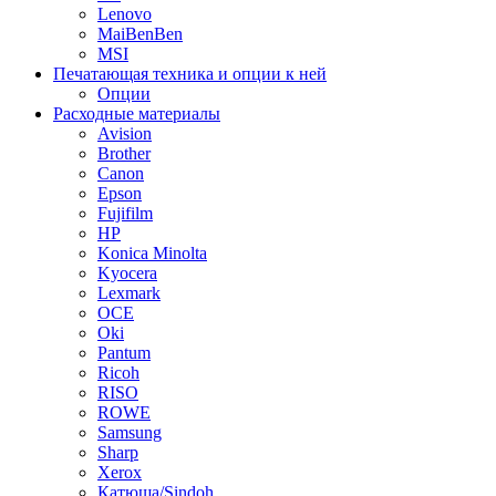
Lenovo
MaiBenBen
MSI
Печатающая техника и опции к ней
Опции
Расходные материалы
Avision
Brother
Canon
Epson
Fujifilm
HP
Konica Minolta
Kyocera
Lexmark
OCE
Oki
Pantum
Ricoh
RISO
ROWE
Samsung
Sharp
Xerox
Катюша/Sindoh