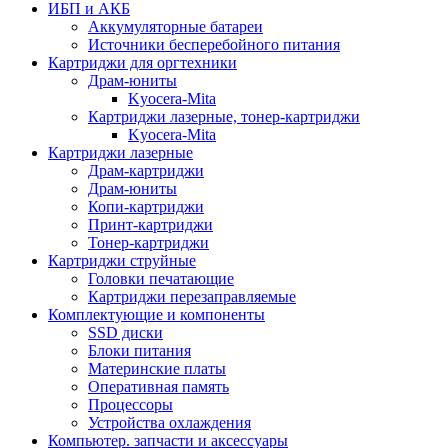
ИБП и АКБ
Аккумуляторные батареи
Источники бесперебойного питания
Картриджи для оргтехники
Драм-юниты
Kyocera-Mita
Картриджи лазерные, тонер-картриджи
Kyocera-Mita
Картриджи лазерные
Драм-картриджи
Драм-юниты
Копи-картриджи
Принт-картриджи
Тонер-картриджи
Картриджи струйные
Головки печатающие
Картриджи перезаправляемые
Комплектующие и компоненты
SSD диски
Блоки питания
Материнские платы
Оперативная память
Процессоры
Устройства охлаждения
Компьютер. запчасти и аксессуары