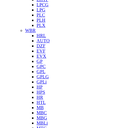
LPCG
LPG
PLC
PLH
PLX
WBR
HRL
AUTO
DZF
EVF
EVX
GP
GPC
GPL
GPLG
GPLi
HP
HPS
HR
HTL
MB
MBC
MBG
MBLi