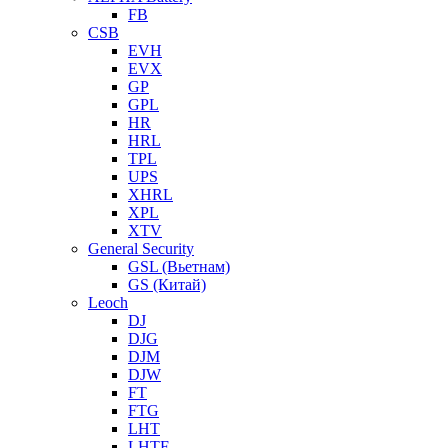
FB
CSB
EVH
EVX
GP
GPL
HR
HRL
TPL
UPS
XHRL
XPL
XTV
General Security
GSL (Вьетнам)
GS (Китай)
Leoch
DJ
DJG
DJM
DJW
FT
FTG
LHT
LHTF