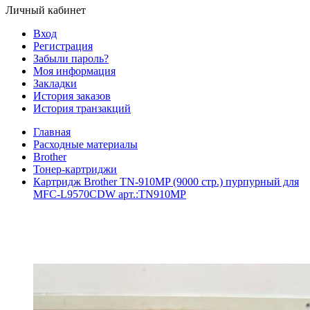
Личный кабинет
Вход
Регистрация
Забыли пароль?
Моя информация
Закладки
История заказов
История транзакций
Главная
Расходные материалы
Brother
Тонер-картриджи
Картридж Brother TN-910MP (9000 стр.) пурпурный для
MFC-L9570CDW арт.:TN910MP