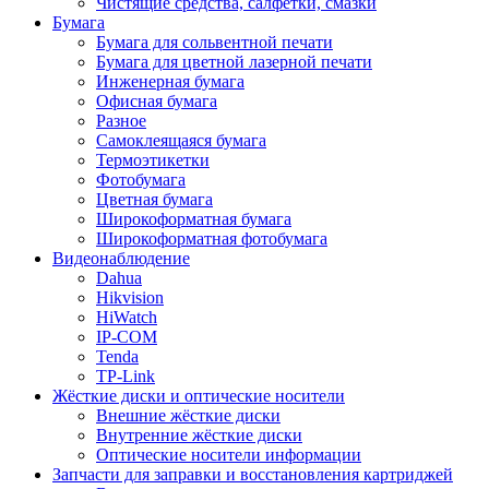
Чистящие средства, салфетки, смазки
Бумага
Бумага для сольвентной печати
Бумага для цветной лазерной печати
Инженерная бумага
Офисная бумага
Разное
Самоклеящаяся бумага
Термоэтикетки
Фотобумага
Цветная бумага
Широкоформатная бумага
Широкоформатная фотобумага
Видеонаблюдение
Dahua
Hikvision
HiWatch
IP-COM
Tenda
TP-Link
Жёсткие диски и оптические носители
Внешние жёсткие диски
Внутренние жёсткие диски
Оптические носители информации
Запчасти для заправки и восстановления картриджей