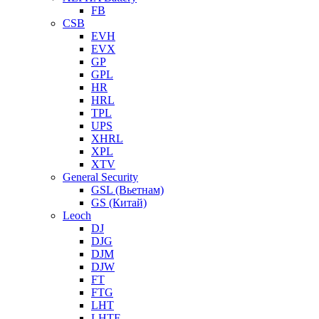
FB
CSB
EVH
EVX
GP
GPL
HR
HRL
TPL
UPS
XHRL
XPL
XTV
General Security
GSL (Вьетнам)
GS (Китай)
Leoch
DJ
DJG
DJM
DJW
FT
FTG
LHT
LHTF