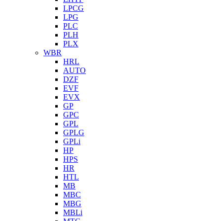
LPCG
LPG
PLC
PLH
PLX
WBR
HRL
AUTO
DZF
EVF
EVX
GP
GPC
GPL
GPLG
GPLi
HP
HPS
HR
HTL
MB
MBC
MBG
MBLi