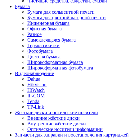
Чистящие средства, салфетки, смазки
Бумага
Бумага для сольвентной печати
Бумага для цветной лазерной печати
Инженерная бумага
Офисная бумага
Разное
Самоклеящаяся бумага
Термоэтикетки
Фотобумага
Цветная бумага
Широкоформатная бумага
Широкоформатная фотобумага
Видеонаблюдение
Dahua
Hikvision
HiWatch
IP-COM
Tenda
TP-Link
Жёсткие диски и оптические носители
Внешние жёсткие диски
Внутренние жёсткие диски
Оптические носители информации
Запчасти для заправки и восстановления картриджей