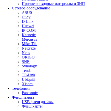
Прочие расходные материалы и ЗИП
Сетевое оборудование
ASUS
Cudy
D-Link
Huawei
IP-COM
Keenetic
Mercusys
MikroTik
Netcraze
Netis
ORIGO
SNR
Synology
Tenda
TP-Link
Ubiquiti
Xiaomi
Телефония
Panasonic
Флеш память
USB флеш драйвы
Флеш карты