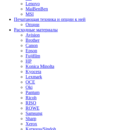
Lenovo
MaiBenBen
MSI
Печатающая техника и опции к ней
Опции
Расходные материалы
Avision
Brother
Canon
Epson
Fujifilm
HP
Konica Minolta
Kyocera
Lexmark
OCE
Oki
Pantum
Ricoh
RISO
ROWE
Samsung
Sharp
Xerox
Катюша/Sindoh