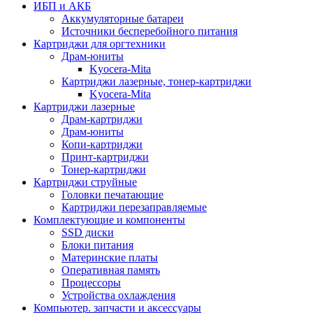
ИБП и АКБ
Аккумуляторные батареи
Источники бесперебойного питания
Картриджи для оргтехники
Драм-юниты
Kyocera-Mita
Картриджи лазерные, тонер-картриджи
Kyocera-Mita
Картриджи лазерные
Драм-картриджи
Драм-юниты
Копи-картриджи
Принт-картриджи
Тонер-картриджи
Картриджи струйные
Головки печатающие
Картриджи перезаправляемые
Комплектующие и компоненты
SSD диски
Блоки питания
Материнские платы
Оперативная память
Процессоры
Устройства охлаждения
Компьютер. запчасти и аксессуары