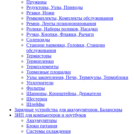
Пружины
Редукторы, Узлы, Приводы
Резаки, Ножи
Ремкомплекты, Комплекты обслуживания
Ремни, Ленты позиционирования
Ролики, Наборы роликов, Насадки
Ручки, Кнопки, Флажки, Рычаги
Соленоиды
Станции парковки, Головки, Станции
обслуживания
Термисторы
Термопленки
Термоэлементы
Тормозные площадки
Узлы закрепления, Печи, Термоузлы, Термоблоки
Уплотнители
Фильтры
Шарниры, Кронштейны, Держатели
Шестерни
Шлейфы
Зарядные устройства для аккумуляторов. Балансиры
ЗИП для компьютеров и ноутбуков
Аккумуляторы
Блоки питания
Системы охлаждения