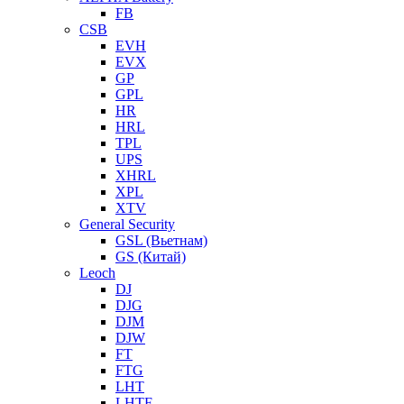
FB
CSB
EVH
EVX
GP
GPL
HR
HRL
TPL
UPS
XHRL
XPL
XTV
General Security
GSL (Вьетнам)
GS (Китай)
Leoch
DJ
DJG
DJM
DJW
FT
FTG
LHT
LHTF