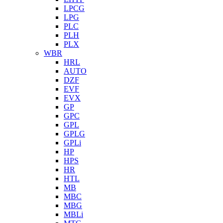
LPCG
LPG
PLC
PLH
PLX
WBR
HRL
AUTO
DZF
EVF
EVX
GP
GPC
GPL
GPLG
GPLi
HP
HPS
HR
HTL
MB
MBC
MBG
MBLi