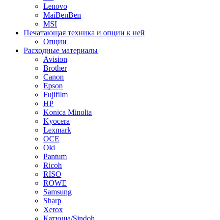
Lenovo
MaiBenBen
MSI
Печатающая техника и опции к ней
Опции
Расходные материалы
Avision
Brother
Canon
Epson
Fujifilm
HP
Konica Minolta
Kyocera
Lexmark
OCE
Oki
Pantum
Ricoh
RISO
ROWE
Samsung
Sharp
Xerox
Катюша/Sindoh