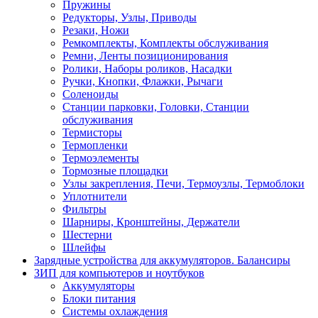
Пружины
Редукторы, Узлы, Приводы
Резаки, Ножи
Ремкомплекты, Комплекты обслуживания
Ремни, Ленты позиционирования
Ролики, Наборы роликов, Насадки
Ручки, Кнопки, Флажки, Рычаги
Соленоиды
Станции парковки, Головки, Станции
обслуживания
Термисторы
Термопленки
Термоэлементы
Тормозные площадки
Узлы закрепления, Печи, Термоузлы, Термоблоки
Уплотнители
Фильтры
Шарниры, Кронштейны, Держатели
Шестерни
Шлейфы
Зарядные устройства для аккумуляторов. Балансиры
ЗИП для компьютеров и ноутбуков
Аккумуляторы
Блоки питания
Системы охлаждения