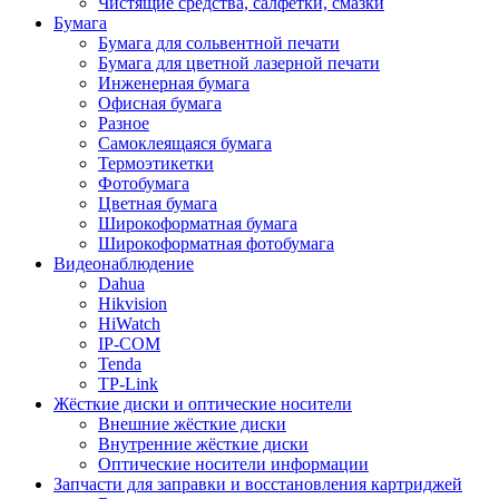
Чистящие средства, салфетки, смазки
Бумага
Бумага для сольвентной печати
Бумага для цветной лазерной печати
Инженерная бумага
Офисная бумага
Разное
Самоклеящаяся бумага
Термоэтикетки
Фотобумага
Цветная бумага
Широкоформатная бумага
Широкоформатная фотобумага
Видеонаблюдение
Dahua
Hikvision
HiWatch
IP-COM
Tenda
TP-Link
Жёсткие диски и оптические носители
Внешние жёсткие диски
Внутренние жёсткие диски
Оптические носители информации
Запчасти для заправки и восстановления картриджей