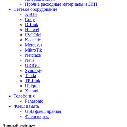
Прочие расходные материалы и ЗИП
Сетевое оборудование
ASUS
Cudy
D-Link
Huawei
IP-COM
Keenetic
Mercusys
MikroTik
Netcraze
Netis
ORIGO
Synology
Tenda
TP-Link
Ubiquiti
Xiaomi
Телефония
Panasonic
Флеш память
USB флеш драйвы
Флеш карты
Личный кабинет