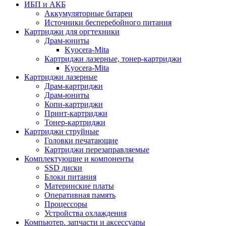
ИБП и АКБ
Аккумуляторные батареи
Источники бесперебойного питания
Картриджи для оргтехники
Драм-юниты
Kyocera-Mita
Картриджи лазерные, тонер-картриджи
Kyocera-Mita
Картриджи лазерные
Драм-картриджи
Драм-юниты
Копи-картриджи
Принт-картриджи
Тонер-картриджи
Картриджи струйные
Головки печатающие
Картриджи перезаправляемые
Комплектующие и компоненты
SSD диски
Блоки питания
Материнские платы
Оперативная память
Процессоры
Устройства охлаждения
Компьютер. запчасти и аксессуары