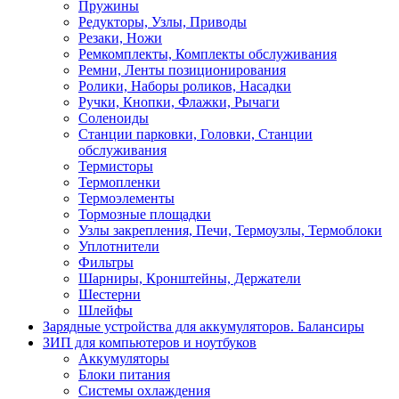
Пружины
Редукторы, Узлы, Приводы
Резаки, Ножи
Ремкомплекты, Комплекты обслуживания
Ремни, Ленты позиционирования
Ролики, Наборы роликов, Насадки
Ручки, Кнопки, Флажки, Рычаги
Соленоиды
Станции парковки, Головки, Станции
обслуживания
Термисторы
Термопленки
Термоэлементы
Тормозные площадки
Узлы закрепления, Печи, Термоузлы, Термоблоки
Уплотнители
Фильтры
Шарниры, Кронштейны, Держатели
Шестерни
Шлейфы
Зарядные устройства для аккумуляторов. Балансиры
ЗИП для компьютеров и ноутбуков
Аккумуляторы
Блоки питания
Системы охлаждения