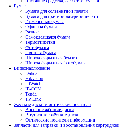
Чистящие средства, салфетки, смазки
Бумага
Бумага для сольвентной печати
Бумага для цветной лазерной печати
Инженерная бумага
Офисная бумага
Разное
Самоклеящаяся бумага
Термоэтикетки
Фотобумага
Цветная бумага
Широкоформатная бумага
Широкоформатная фотобумага
Видеонаблюдение
Dahua
Hikvision
HiWatch
IP-COM
Tenda
TP-Link
Жёсткие диски и оптические носители
Внешние жёсткие диски
Внутренние жёсткие диски
Оптические носители информации
Запчасти для заправки и восстановления картриджей