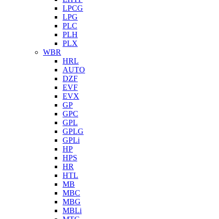
LPCG
LPG
PLC
PLH
PLX
WBR
HRL
AUTO
DZF
EVF
EVX
GP
GPC
GPL
GPLG
GPLi
HP
HPS
HR
HTL
MB
MBC
MBG
MBLi