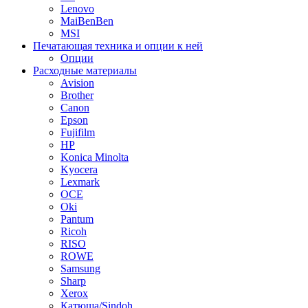
Lenovo
MaiBenBen
MSI
Печатающая техника и опции к ней
Опции
Расходные материалы
Avision
Brother
Canon
Epson
Fujifilm
HP
Konica Minolta
Kyocera
Lexmark
OCE
Oki
Pantum
Ricoh
RISO
ROWE
Samsung
Sharp
Xerox
Катюша/Sindoh