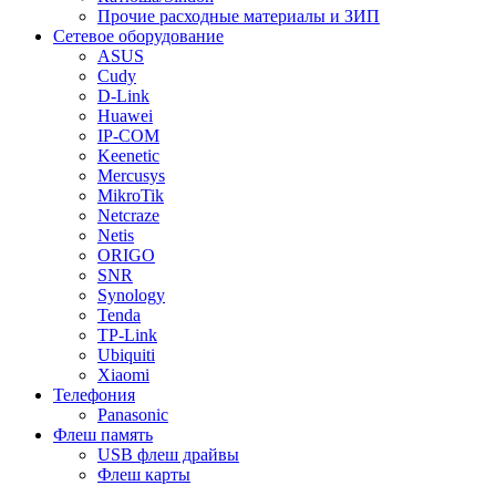
Прочие расходные материалы и ЗИП
Сетевое оборудование
ASUS
Cudy
D-Link
Huawei
IP-COM
Keenetic
Mercusys
MikroTik
Netcraze
Netis
ORIGO
SNR
Synology
Tenda
TP-Link
Ubiquiti
Xiaomi
Телефония
Panasonic
Флеш память
USB флеш драйвы
Флеш карты