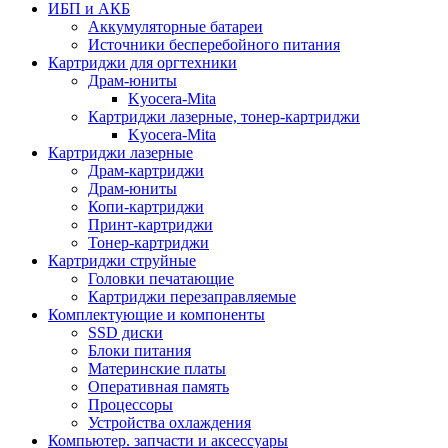
ИБП и АКБ
Аккумуляторные батареи
Источники бесперебойного питания
Картриджи для оргтехники
Драм-юниты
Kyocera-Mita
Картриджи лазерные, тонер-картриджи
Kyocera-Mita
Картриджи лазерные
Драм-картриджи
Драм-юниты
Копи-картриджи
Принт-картриджи
Тонер-картриджи
Картриджи струйные
Головки печатающие
Картриджи перезаправляемые
Комплектующие и компоненты
SSD диски
Блоки питания
Материнские платы
Оперативная память
Процессоры
Устройства охлаждения
Компьютер. запчасти и аксессуары