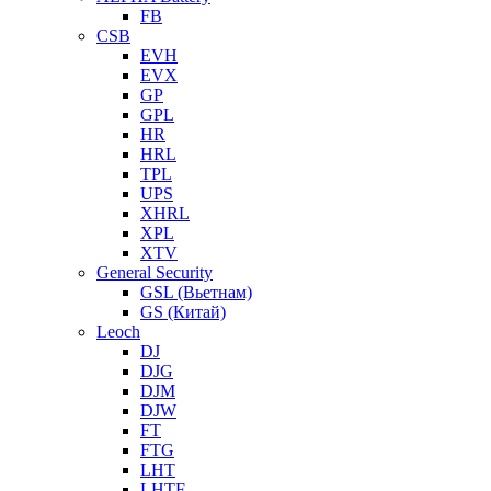
FB
CSB
EVH
EVX
GP
GPL
HR
HRL
TPL
UPS
XHRL
XPL
XTV
General Security
GSL (Вьетнам)
GS (Китай)
Leoch
DJ
DJG
DJM
DJW
FT
FTG
LHT
LHTF