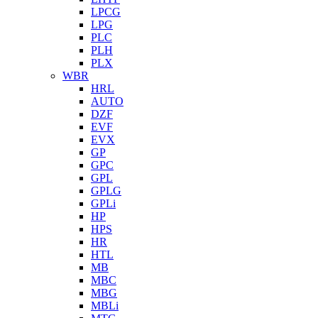
LPCG
LPG
PLC
PLH
PLX
WBR
HRL
AUTO
DZF
EVF
EVX
GP
GPC
GPL
GPLG
GPLi
HP
HPS
HR
HTL
MB
MBC
MBG
MBLi