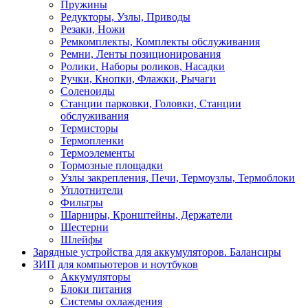
Пружины
Редукторы, Узлы, Приводы
Резаки, Ножи
Ремкомплекты, Комплекты обслуживания
Ремни, Ленты позиционирования
Ролики, Наборы роликов, Насадки
Ручки, Кнопки, Флажки, Рычаги
Соленоиды
Станции парковки, Головки, Станции
обслуживания
Термисторы
Термопленки
Термоэлементы
Тормозные площадки
Узлы закрепления, Печи, Термоузлы, Термоблоки
Уплотнители
Фильтры
Шарниры, Кронштейны, Держатели
Шестерни
Шлейфы
Зарядные устройства для аккумуляторов. Балансиры
ЗИП для компьютеров и ноутбуков
Аккумуляторы
Блоки питания
Системы охлаждения