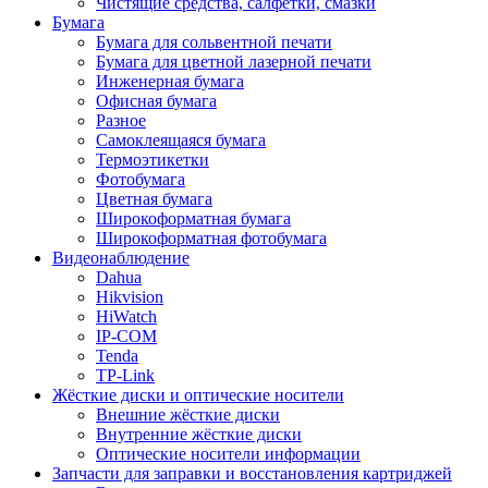
Чистящие средства, салфетки, смазки
Бумага
Бумага для сольвентной печати
Бумага для цветной лазерной печати
Инженерная бумага
Офисная бумага
Разное
Самоклеящаяся бумага
Термоэтикетки
Фотобумага
Цветная бумага
Широкоформатная бумага
Широкоформатная фотобумага
Видеонаблюдение
Dahua
Hikvision
HiWatch
IP-COM
Tenda
TP-Link
Жёсткие диски и оптические носители
Внешние жёсткие диски
Внутренние жёсткие диски
Оптические носители информации
Запчасти для заправки и восстановления картриджей