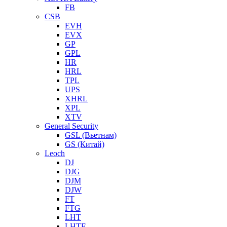
FB
CSB
EVH
EVX
GP
GPL
HR
HRL
TPL
UPS
XHRL
XPL
XTV
General Security
GSL (Вьетнам)
GS (Китай)
Leoch
DJ
DJG
DJM
DJW
FT
FTG
LHT
LHTF