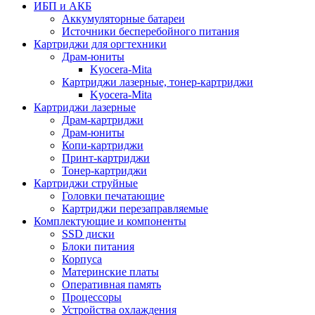
ИБП и АКБ
Аккумуляторные батареи
Источники бесперебойного питания
Картриджи для оргтехники
Драм-юниты
Kyocera-Mita
Картриджи лазерные, тонер-картриджи
Kyocera-Mita
Картриджи лазерные
Драм-картриджи
Драм-юниты
Копи-картриджи
Принт-картриджи
Тонер-картриджи
Картриджи струйные
Головки печатающие
Картриджи перезаправляемые
Комплектующие и компоненты
SSD диски
Блоки питания
Корпуса
Материнские платы
Оперативная память
Процессоры
Устройства охлаждения