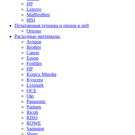
HP
Lenovo
MaiBenBen
MSI
Печатающая техника и опции к ней
Опции
Расходные материалы
Avision
Brother
Canon
Epson
Fujifilm
HP
Konica Minolta
Kyocera
Lexmark
OCE
Oki
Panasonic
Pantum
Ricoh
RISO
ROWE
Samsung
Sharp