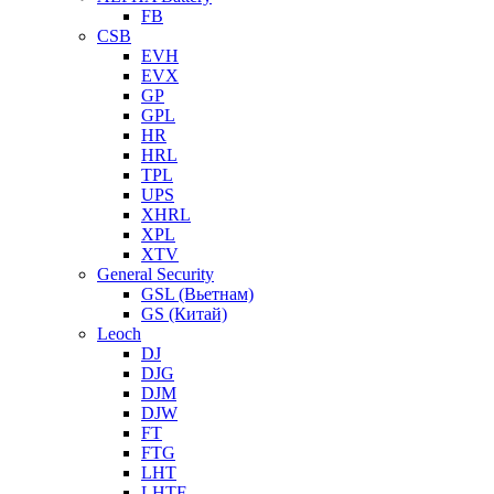
FB
CSB
EVH
EVX
GP
GPL
HR
HRL
TPL
UPS
XHRL
XPL
XTV
General Security
GSL (Вьетнам)
GS (Китай)
Leoch
DJ
DJG
DJM
DJW
FT
FTG
LHT
LHTF