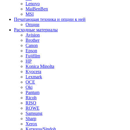
Lenovo
MaiBenBen
MSI
Печатающая техника и опции к ней
Опции
Расходные материалы
Avision
Brother
Canon
Epson
Fujifilm
HP
Konica Minolta
Kyocera
Lexmark
OCE
Oki
Pantum
Ricoh
RISO
ROWE
Samsung
Sharp
Xerox
Катюша/Sindoh