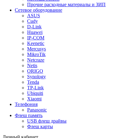
Прочие расходные материалы и ЗИП
Сетевое оборудование
ASUS
Cudy
D-Link
Huawei
IP-COM
Keenetic
Mercusys
MikroTik
Netcraze
Netis
ORIGO
Synology
Tenda
TP-Link
Ubiquiti
Xiaomi
Телефония
Panasonic
Флеш память
USB флеш драйвы
Флеш карты
Личный кабинет