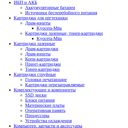
ИБП и АКБ
Аккумуляторные батареи
Источники бесперебойного питания
Картриджи для оргтехники
Драм-юниты
Kyocera-Mita
Картриджи лазерные, тонер-картриджи
Kyocera-Mita
Картриджи лазерные
Драм-картриджи
Драм-юниты
Копи-картриджи
Принт-картриджи
Тонер-картриджи
Картриджи струйные
Головки печатающие
Картриджи перезаправляемые
Комплектующие и компоненты
SSD диски
Блоки питания
Материнские платы
Оперативная память
Процессоры
Устройства охлаждения
Компьютер. запчасти и аксессуары