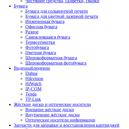
Чистящие средства, салфетки, смазки
Бумага
Бумага для сольвентной печати
Бумага для цветной лазерной печати
Инженерная бумага
Офисная бумага
Разное
Самоклеящаяся бумага
Термоэтикетки
Фотобумага
Цветная бумага
Широкоформатная бумага
Широкоформатная фотобумага
Видеонаблюдение
Dahua
Hikvision
HiWatch
IP-COM
Tenda
TP-Link
Жёсткие диски и оптические носители
Внешние жёсткие диски
Внутренние жёсткие диски
Оптические носители информации
Запчасти для заправки и восстановления картриджей