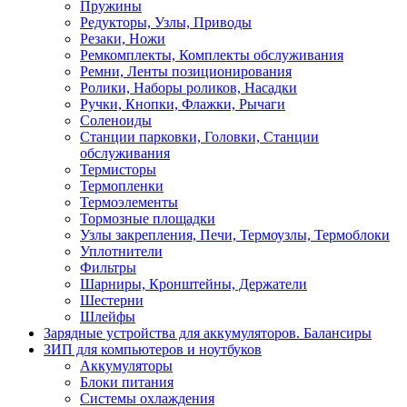
Пружины
Редукторы, Узлы, Приводы
Резаки, Ножи
Ремкомплекты, Комплекты обслуживания
Ремни, Ленты позиционирования
Ролики, Наборы роликов, Насадки
Ручки, Кнопки, Флажки, Рычаги
Соленоиды
Станции парковки, Головки, Станции
обслуживания
Термисторы
Термопленки
Термоэлементы
Тормозные площадки
Узлы закрепления, Печи, Термоузлы, Термоблоки
Уплотнители
Фильтры
Шарниры, Кронштейны, Держатели
Шестерни
Шлейфы
Зарядные устройства для аккумуляторов. Балансиры
ЗИП для компьютеров и ноутбуков
Аккумуляторы
Блоки питания
Системы охлаждения