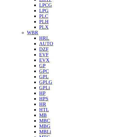
LPCG
LPG
PLC
PLH
PLX
WBR
HRL
AUTO
DZF
EVF
EVX
GP
GPC
GPL
GPLG
GPLi
HP
HPS
HR
HTL
MB
MBC
MBG
MBLi