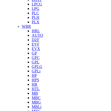
LPCG
LPG
PLC
PLH
PLX
WBR
HRL
AUTO
DZF
EVF
EVX
GP
GPC
GPL
GPLG
GPLi
HP
HPS
HR
HTL
MB
MBC
MBG
MBLi