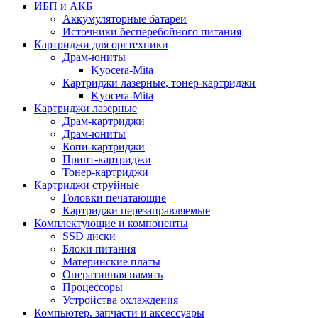
ИБП и АКБ
Аккумуляторные батареи
Источники бесперебойного питания
Картриджи для оргтехники
Драм-юниты
Kyocera-Mita
Картриджи лазерные, тонер-картриджи
Kyocera-Mita
Картриджи лазерные
Драм-картриджи
Драм-юниты
Копи-картриджи
Принт-картриджи
Тонер-картриджи
Картриджи струйные
Головки печатающие
Картриджи перезаправляемые
Комплектующие и компоненты
SSD диски
Блоки питания
Материнские платы
Оперативная память
Процессоры
Устройства охлаждения
Компьютер. запчасти и аксессуары