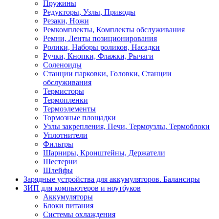
Пружины
Редукторы, Узлы, Приводы
Резаки, Ножи
Ремкомплекты, Комплекты обслуживания
Ремни, Ленты позиционирования
Ролики, Наборы роликов, Насадки
Ручки, Кнопки, Флажки, Рычаги
Соленоиды
Станции парковки, Головки, Станции
обслуживания
Термисторы
Термопленки
Термоэлементы
Тормозные площадки
Узлы закрепления, Печи, Термоузлы, Термоблоки
Уплотнители
Фильтры
Шарниры, Кронштейны, Держатели
Шестерни
Шлейфы
Зарядные устройства для аккумуляторов. Балансиры
ЗИП для компьютеров и ноутбуков
Аккумуляторы
Блоки питания
Системы охлаждения