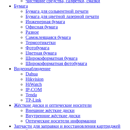
Чистящие средства, салфетки, смазки
Бумага
Бумага для сольвентной печати
Бумага для цветной лазерной печати
Инженерная бумага
Офисная бумага
Разное
Самоклеящаяся бумага
Термоэтикетки
Фотобумага
Цветная бумага
Широкоформатная бумага
Широкоформатная фотобумага
Видеонаблюдение
Dahua
Hikvision
HiWatch
IP-COM
Tenda
TP-Link
Жёсткие диски и оптические носители
Внешние жёсткие диски
Внутренние жёсткие диски
Оптические носители информации
Запчасти для заправки и восстановления картриджей