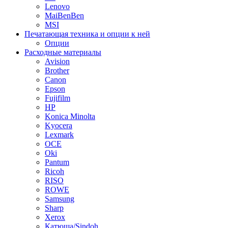
Lenovo
MaiBenBen
MSI
Печатающая техника и опции к ней
Опции
Расходные материалы
Avision
Brother
Canon
Epson
Fujifilm
HP
Konica Minolta
Kyocera
Lexmark
OCE
Oki
Pantum
Ricoh
RISO
ROWE
Samsung
Sharp
Xerox
Катюша/Sindoh