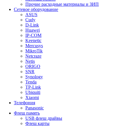
Прочие расходные материалы и ЗИП
Сетевое оборудование
ASUS
Cudy
D-Link
Huawei
IP-COM
Keenetic
Mercusys
MikroTik
Netcraze
Netis
ORIGO
SNR
Synology
Tenda
TP-Link
Ubiquiti
Xiaomi
Телефония
Panasonic
Флеш память
USB флеш драйвы
Флеш карты