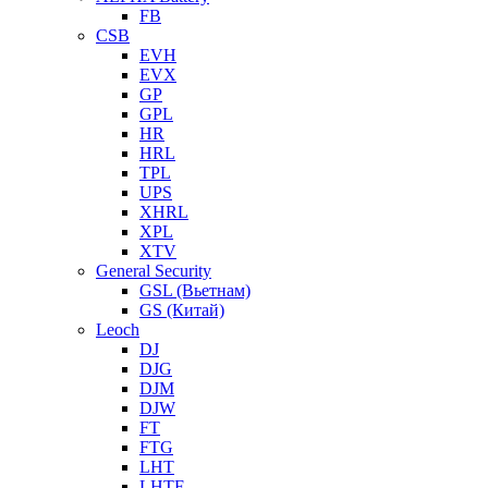
FB
CSB
EVH
EVX
GP
GPL
HR
HRL
TPL
UPS
XHRL
XPL
XTV
General Security
GSL (Вьетнам)
GS (Китай)
Leoch
DJ
DJG
DJM
DJW
FT
FTG
LHT
LHTF