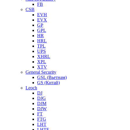
FB
CSB
EVH
EVX
GP
GPL
HR
HRL
TPL
UPS
XHRL
XPL
XTV
General Security
GSL (Вьетнам)
GS (Китай)
Leoch
DJ
DJG
DJM
DJW
FT
FTG
LHT
LHTF