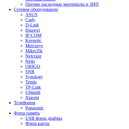
Прочие расходные материалы и ЗИП
Сетевое оборудование
ASUS
Cudy
D-Link
Huawei
IP-COM
Keenetic
Mercusys
MikroTik
Netcraze
Netis
ORIGO
SNR
Synology
Tenda
TP-Link
Ubiquiti
Xiaomi
Телефония
Panasonic
Флеш память
USB флеш драйвы
Флеш карты