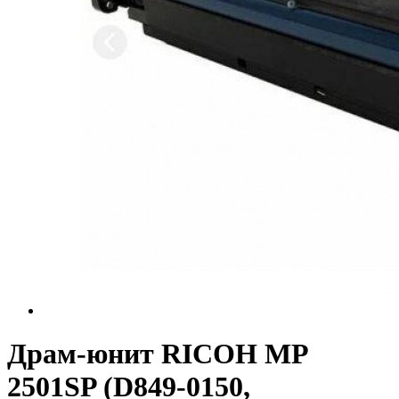
Драм-юнит RICOH MP
2501SP (D849-0150,