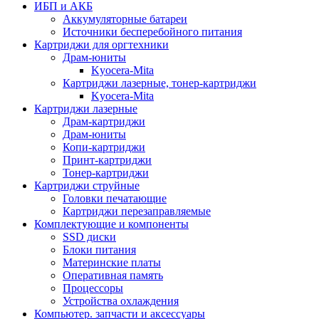
ИБП и АКБ
Аккумуляторные батареи
Источники бесперебойного питания
Картриджи для оргтехники
Драм-юниты
Kyocera-Mita
Картриджи лазерные, тонер-картриджи
Kyocera-Mita
Картриджи лазерные
Драм-картриджи
Драм-юниты
Копи-картриджи
Принт-картриджи
Тонер-картриджи
Картриджи струйные
Головки печатающие
Картриджи перезаправляемые
Комплектующие и компоненты
SSD диски
Блоки питания
Материнские платы
Оперативная память
Процессоры
Устройства охлаждения
Компьютер. запчасти и аксессуары