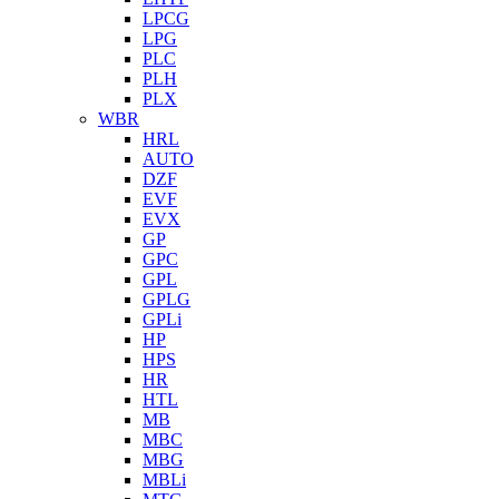
LPCG
LPG
PLC
PLH
PLX
WBR
HRL
AUTO
DZF
EVF
EVX
GP
GPC
GPL
GPLG
GPLi
HP
HPS
HR
HTL
MB
MBC
MBG
MBLi