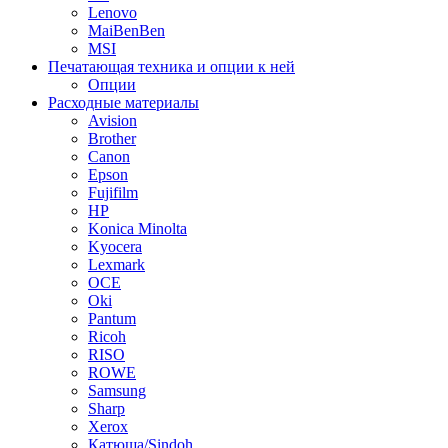
Lenovo
MaiBenBen
MSI
Печатающая техника и опции к ней
Опции
Расходные материалы
Avision
Brother
Canon
Epson
Fujifilm
HP
Konica Minolta
Kyocera
Lexmark
OCE
Oki
Pantum
Ricoh
RISO
ROWE
Samsung
Sharp
Xerox
Катюша/Sindoh