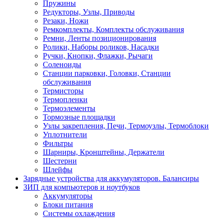
Пружины
Редукторы, Узлы, Приводы
Резаки, Ножи
Ремкомплекты, Комплекты обслуживания
Ремни, Ленты позиционирования
Ролики, Наборы роликов, Насадки
Ручки, Кнопки, Флажки, Рычаги
Соленоиды
Станции парковки, Головки, Станции
обслуживания
Термисторы
Термопленки
Термоэлементы
Тормозные площадки
Узлы закрепления, Печи, Термоузлы, Термоблоки
Уплотнители
Фильтры
Шарниры, Кронштейны, Держатели
Шестерни
Шлейфы
Зарядные устройства для аккумуляторов. Балансиры
ЗИП для компьютеров и ноутбуков
Аккумуляторы
Блоки питания
Системы охлаждения