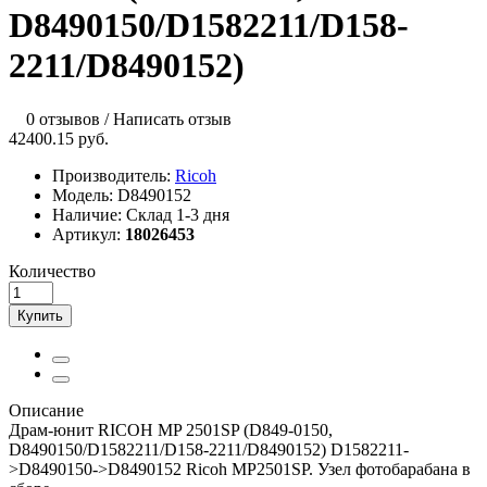
D8490150/D1582211/D158-
2211/D8490152)
0 отзывов
/
Написать отзыв
42400.15 руб.
Производитель:
Ricoh
Модель:
D8490152
Наличие:
Склад 1-3 дня
Артикул:
18026453
Количество
Купить
Описание
Драм-юнит RICOH MP 2501SP (D849-0150,
D8490150/D1582211/D158-2211/D8490152) D1582211-
>D8490150->D8490152 Ricoh MP2501SP. Узел фотобарабана в