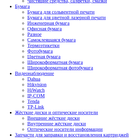
Чистящие средства, салфетки, смазки
Бумага
Бумага для сольвентной печати
Бумага для цветной лазерной печати
Инженерная бумага
Офисная бумага
Разное
Самоклеящаяся бумага
Термоэтикетки
Фотобумага
Цветная бумага
Широкоформатная бумага
Широкоформатная фотобумага
Видеонаблюдение
Dahua
Hikvision
HiWatch
IP-COM
Tenda
TP-Link
Жёсткие диски и оптические носители
Внешние жёсткие диски
Внутренние жёсткие диски
Оптические носители информации
Запчасти для заправки и восстановления картриджей