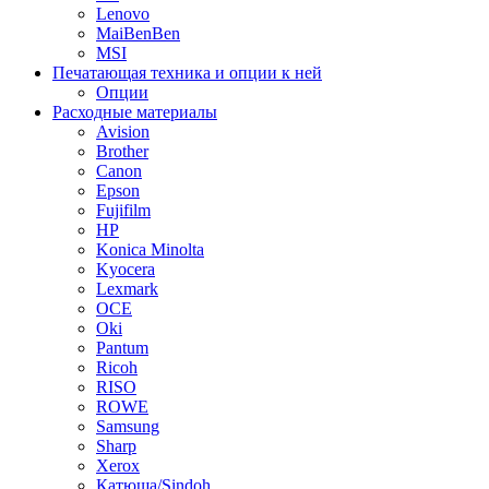
Lenovo
MaiBenBen
MSI
Печатающая техника и опции к ней
Опции
Расходные материалы
Avision
Brother
Canon
Epson
Fujifilm
HP
Konica Minolta
Kyocera
Lexmark
OCE
Oki
Pantum
Ricoh
RISO
ROWE
Samsung
Sharp
Xerox
Катюша/Sindoh