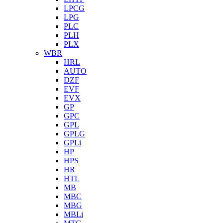
LPCG
LPG
PLC
PLH
PLX
WBR
HRL
AUTO
DZF
EVF
EVX
GP
GPC
GPL
GPLG
GPLi
HP
HPS
HR
HTL
MB
MBC
MBG
MBLi