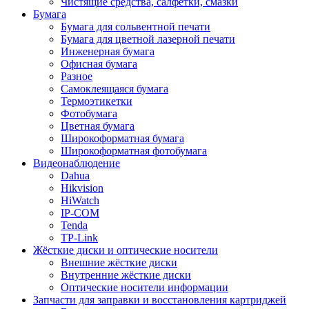
Чистящие средства, салфетки, смазки
Бумага
Бумага для сольвентной печати
Бумага для цветной лазерной печати
Инженерная бумага
Офисная бумага
Разное
Самоклеящаяся бумага
Термоэтикетки
Фотобумага
Цветная бумага
Широкоформатная бумага
Широкоформатная фотобумага
Видеонаблюдение
Dahua
Hikvision
HiWatch
IP-COM
Tenda
TP-Link
Жёсткие диски и оптические носители
Внешние жёсткие диски
Внутренние жёсткие диски
Оптические носители информации
Запчасти для заправки и восстановления картриджей