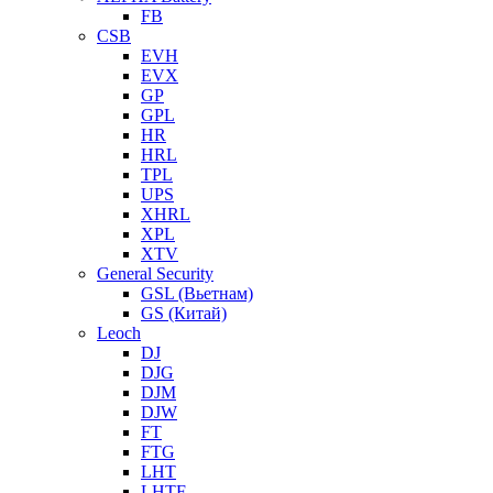
FB
CSB
EVH
EVX
GP
GPL
HR
HRL
TPL
UPS
XHRL
XPL
XTV
General Security
GSL (Вьетнам)
GS (Китай)
Leoch
DJ
DJG
DJM
DJW
FT
FTG
LHT
LHTF