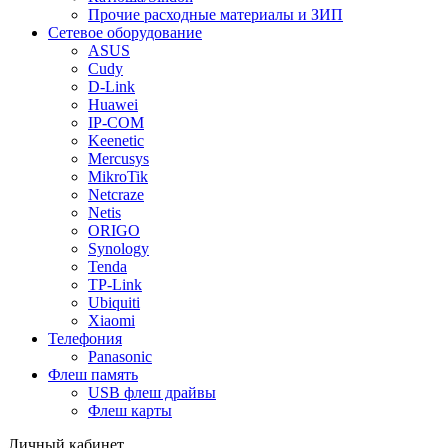
Прочие расходные материалы и ЗИП
Сетевое оборудование
ASUS
Cudy
D-Link
Huawei
IP-COM
Keenetic
Mercusys
MikroTik
Netcraze
Netis
ORIGO
Synology
Tenda
TP-Link
Ubiquiti
Xiaomi
Телефония
Panasonic
Флеш память
USB флеш драйвы
Флеш карты
Личный кабинет