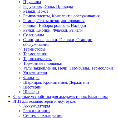
Пружины
Редукторы, Узлы, Приводы
Резаки, Ножи
Ремкомплекты, Комплекты обслуживания
Ремни, Ленты позиционирования
Ролики, Наборы роликов, Насадки
Ручки, Кнопки, Флажки, Рычаги
Соленоиды
Станции парковки, Головки, Станции
обслуживания
Термисторы
Термопленки
Термоэлементы
Тормозные площадки
Узлы закрепления, Печи, Термоузлы, Термоблоки
Уплотнители
Фильтры
Шарниры, Кронштейны, Держатели
Шестерни
Шлейфы
Зарядные устройства для аккумуляторов. Балансиры
ЗИП для компьютеров и ноутбуков
Аккумуляторы
Блоки питания
Системы охлаждения