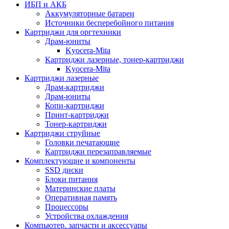
ИБП и АКБ
Аккумуляторные батареи
Источники бесперебойного питания
Картриджи для оргтехники
Драм-юниты
Kyocera-Mita
Картриджи лазерные, тонер-картриджи
Kyocera-Mita
Картриджи лазерные
Драм-картриджи
Драм-юниты
Копи-картриджи
Принт-картриджи
Тонер-картриджи
Картриджи струйные
Головки печатающие
Картриджи перезаправляемые
Комплектующие и компоненты
SSD диски
Блоки питания
Материнские платы
Оперативная память
Процессоры
Устройства охлаждения
Компьютер. запчасти и аксессуары