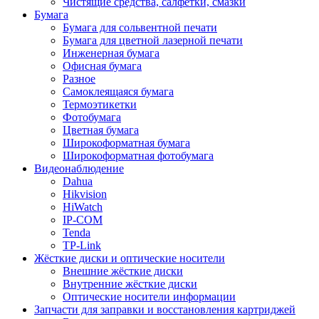
Чистящие средства, салфетки, смазки
Бумага
Бумага для сольвентной печати
Бумага для цветной лазерной печати
Инженерная бумага
Офисная бумага
Разное
Самоклеящаяся бумага
Термоэтикетки
Фотобумага
Цветная бумага
Широкоформатная бумага
Широкоформатная фотобумага
Видеонаблюдение
Dahua
Hikvision
HiWatch
IP-COM
Tenda
TP-Link
Жёсткие диски и оптические носители
Внешние жёсткие диски
Внутренние жёсткие диски
Оптические носители информации
Запчасти для заправки и восстановления картриджей