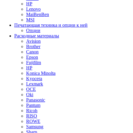
HP
Lenovo
MaiBenBen
MSI
Печатающая техника и опции к ней
Опции
Расходные материалы
Avision
Brother
Canon
Epson
Fujifilm
HP
Konica Minolta
Kyocera
Lexmark
OCE
Oki
Panasonic
Pantum
Ricoh
RISO
ROWE
Samsung
Sharp