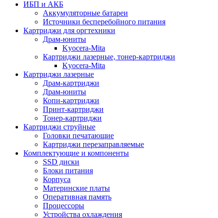
ИБП и АКБ
Аккумуляторные батареи
Источники бесперебойного питания
Картриджи для оргтехники
Драм-юниты
Kyocera-Mita
Картриджи лазерные, тонер-картриджи
Kyocera-Mita
Картриджи лазерные
Драм-картриджи
Драм-юниты
Копи-картриджи
Принт-картриджи
Тонер-картриджи
Картриджи струйные
Головки печатающие
Картриджи перезаправляемые
Комплектующие и компоненты
SSD диски
Блоки питания
Корпуса
Материнские платы
Оперативная память
Процессоры
Устройства охлаждения