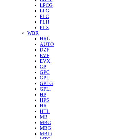
LPCG
LPG
PLC
PLH
PLX
WBR
HRL
AUTO
DZF
EVF
EVX
GP
GPC
GPL
GPLG
GPLi
HP
HPS
HR
HTL
MB
MBC
MBG
MBLi