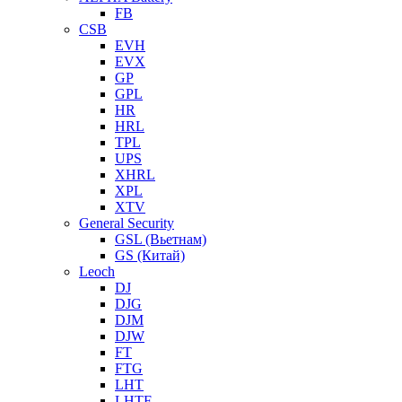
FB
CSB
EVH
EVX
GP
GPL
HR
HRL
TPL
UPS
XHRL
XPL
XTV
General Security
GSL (Вьетнам)
GS (Китай)
Leoch
DJ
DJG
DJM
DJW
FT
FTG
LHT
LHTF