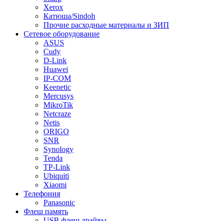
Xerox
Катюша/Sindoh
Прочие расходные материалы и ЗИП
Сетевое оборудование
ASUS
Cudy
D-Link
Huawei
IP-COM
Keenetic
Mercusys
MikroTik
Netcraze
Netis
ORIGO
SNR
Synology
Tenda
TP-Link
Ubiquiti
Xiaomi
Телефония
Panasonic
Флеш память
USB флеш драйвы