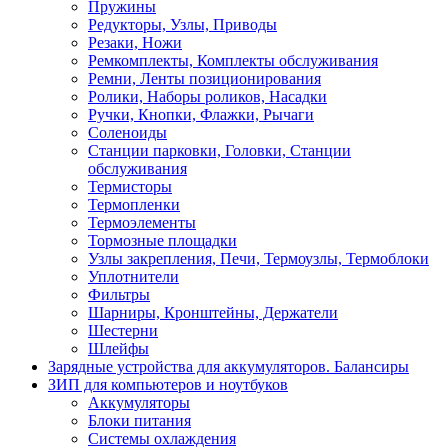
Пружины
Редукторы, Узлы, Приводы
Резаки, Ножи
Ремкомплекты, Комплекты обслуживания
Ремни, Ленты позиционирования
Ролики, Наборы роликов, Насадки
Ручки, Кнопки, Флажки, Рычаги
Соленоиды
Станции парковки, Головки, Станции
обслуживания
Термисторы
Термопленки
Термоэлементы
Тормозные площадки
Узлы закрепления, Печи, Термоузлы, Термоблоки
Уплотнители
Фильтры
Шарниры, Кронштейны, Держатели
Шестерни
Шлейфы
Зарядные устройства для аккумуляторов. Балансиры
ЗИП для компьютеров и ноутбуков
Аккумуляторы
Блоки питания
Системы охлаждения