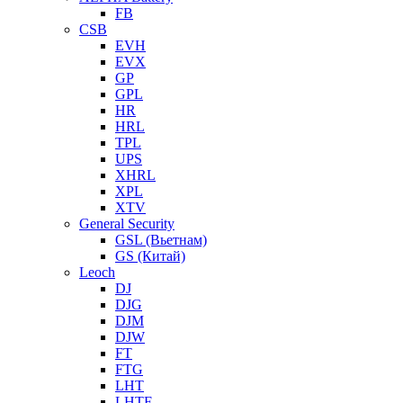
FB
CSB
EVH
EVX
GP
GPL
HR
HRL
TPL
UPS
XHRL
XPL
XTV
General Security
GSL (Вьетнам)
GS (Китай)
Leoch
DJ
DJG
DJM
DJW
FT
FTG
LHT
LHTF