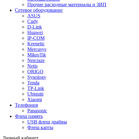
Прочие расходные материалы и ЗИП
Сетевое оборудование
ASUS
Cudy
D-Link
Huawei
IP-COM
Keenetic
Mercusys
MikroTik
Netcraze
Netis
ORIGO
Synology
Tenda
TP-Link
Ubiquiti
Xiaomi
Телефония
Panasonic
Флеш память
USB флеш драйвы
Флеш карты
Личный кабинет