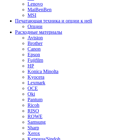
Lenovo
MaiBenBen
MSI
Печатающая техника и опции к ней
Опции
Расходные материалы
Avision
Brother
Canon
Epson
Fujifilm
HP
Konica Minolta
Kyocera
Lexmark
OCE
Oki
Pantum
Ricoh
RISO
ROWE
Samsung
Sharp
Xerox
Катюша/Sindoh