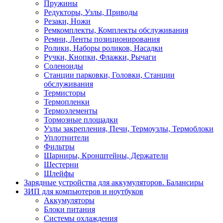
Пружины
Редукторы, Узлы, Приводы
Резаки, Ножи
Ремкомплекты, Комплекты обслуживания
Ремни, Ленты позиционирования
Ролики, Наборы роликов, Насадки
Ручки, Кнопки, Флажки, Рычаги
Соленоиды
Станции парковки, Головки, Станции
обслуживания
Термисторы
Термопленки
Термоэлементы
Тормозные площадки
Узлы закрепления, Печи, Термоузлы, Термоблоки
Уплотнители
Фильтры
Шарниры, Кронштейны, Держатели
Шестерни
Шлейфы
Зарядные устройства для аккумуляторов. Балансиры
ЗИП для компьютеров и ноутбуков
Аккумуляторы
Блоки питания
Системы охлаждения