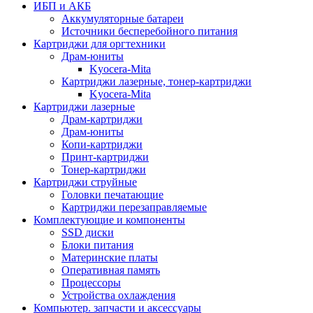
ИБП и АКБ
Аккумуляторные батареи
Источники бесперебойного питания
Картриджи для оргтехники
Драм-юниты
Kyocera-Mita
Картриджи лазерные, тонер-картриджи
Kyocera-Mita
Картриджи лазерные
Драм-картриджи
Драм-юниты
Копи-картриджи
Принт-картриджи
Тонер-картриджи
Картриджи струйные
Головки печатающие
Картриджи перезаправляемые
Комплектующие и компоненты
SSD диски
Блоки питания
Материнские платы
Оперативная память
Процессоры
Устройства охлаждения
Компьютер. запчасти и аксессуары