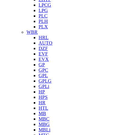
LPCG
LPG
PLC
PLH
PLX
WBR
HRL
AUTO
DZF
EVF
EVX
GP
GPC
GPL
GPLG
GPLi
HP
HPS
HR
HTL
MB
MBC
MBG
MBLi