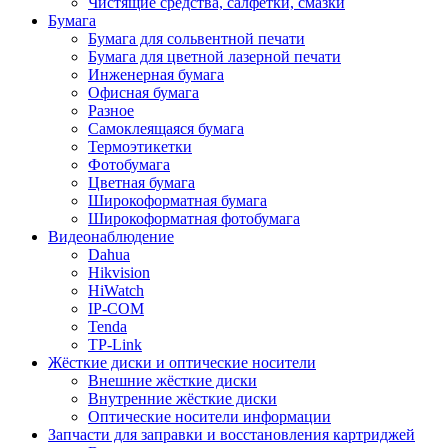
Чистящие средства, салфетки, смазки
Бумага
Бумага для сольвентной печати
Бумага для цветной лазерной печати
Инженерная бумага
Офисная бумага
Разное
Самоклеящаяся бумага
Термоэтикетки
Фотобумага
Цветная бумага
Широкоформатная бумага
Широкоформатная фотобумага
Видеонаблюдение
Dahua
Hikvision
HiWatch
IP-COM
Tenda
TP-Link
Жёсткие диски и оптические носители
Внешние жёсткие диски
Внутренние жёсткие диски
Оптические носители информации
Запчасти для заправки и восстановления картриджей