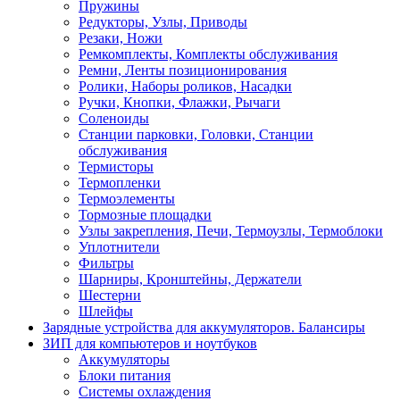
Пружины
Редукторы, Узлы, Приводы
Резаки, Ножи
Ремкомплекты, Комплекты обслуживания
Ремни, Ленты позиционирования
Ролики, Наборы роликов, Насадки
Ручки, Кнопки, Флажки, Рычаги
Соленоиды
Станции парковки, Головки, Станции
обслуживания
Термисторы
Термопленки
Термоэлементы
Тормозные площадки
Узлы закрепления, Печи, Термоузлы, Термоблоки
Уплотнители
Фильтры
Шарниры, Кронштейны, Держатели
Шестерни
Шлейфы
Зарядные устройства для аккумуляторов. Балансиры
ЗИП для компьютеров и ноутбуков
Аккумуляторы
Блоки питания
Системы охлаждения