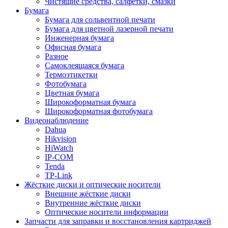
Чистящие средства, салфетки, смазки
Бумага
Бумага для сольвентной печати
Бумага для цветной лазерной печати
Инженерная бумага
Офисная бумага
Разное
Самоклеящаяся бумага
Термоэтикетки
Фотобумага
Цветная бумага
Широкоформатная бумага
Широкоформатная фотобумага
Видеонаблюдение
Dahua
Hikvision
HiWatch
IP-COM
Tenda
TP-Link
Жёсткие диски и оптические носители
Внешние жёсткие диски
Внутренние жёсткие диски
Оптические носители информации
Запчасти для заправки и восстановления картриджей