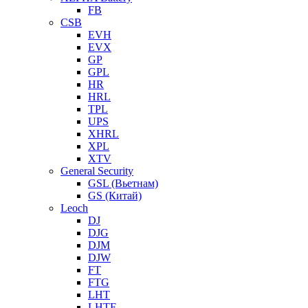
FB
CSB
EVH
EVX
GP
GPL
HR
HRL
TPL
UPS
XHRL
XPL
XTV
General Security
GSL (Вьетнам)
GS (Китай)
Leoch
DJ
DJG
DJM
DJW
FT
FTG
LHT
LHTF