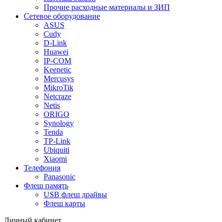
Прочие расходные материалы и ЗИП
Сетевое оборудование
ASUS
Cudy
D-Link
Huawei
IP-COM
Keenetic
Mercusys
MikroTik
Netcraze
Netis
ORIGO
Synology
Tenda
TP-Link
Ubiquiti
Xiaomi
Телефония
Panasonic
Флеш память
USB флеш драйвы
Флеш карты
Личный кабинет