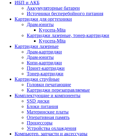
ИБП и АКБ
Аккумуляторные батареи
Источники бесперебойного питания
Картриджи для оргтехники
Драм-юниты
Kyocera-Mita
Картриджи лазерные, тонер-картриджи
Kyocera-Mita
Картриджи лазерные
Драм-картриджи
Драм-юниты
Копи-картриджи
Принт-картриджи
Тонер-картриджи
Картриджи струйные
Головки печатающие
Картриджи перезаправляемые
Комплектующие и компоненты
SSD диски
Блоки питания
Материнские платы
Оперативная память
Процессоры
Устройства охлаждения
Компьютер. запчасти и аксессуары