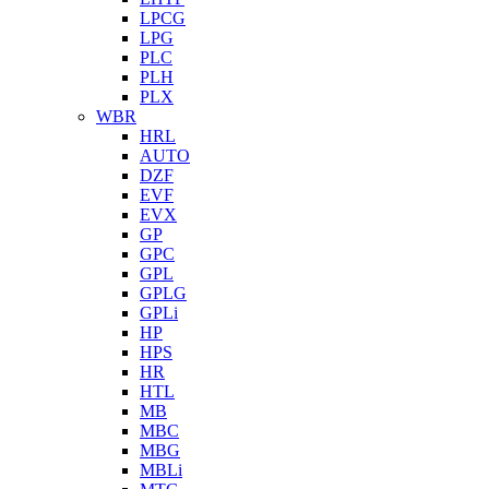
LPCG
LPG
PLC
PLH
PLX
WBR
HRL
AUTO
DZF
EVF
EVX
GP
GPC
GPL
GPLG
GPLi
HP
HPS
HR
HTL
MB
MBC
MBG
MBLi