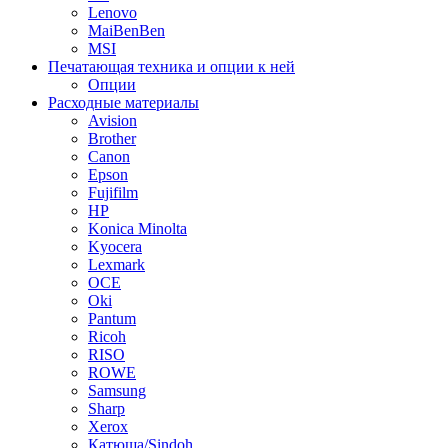
Lenovo
MaiBenBen
MSI
Печатающая техника и опции к ней
Опции
Расходные материалы
Avision
Brother
Canon
Epson
Fujifilm
HP
Konica Minolta
Kyocera
Lexmark
OCE
Oki
Pantum
Ricoh
RISO
ROWE
Samsung
Sharp
Xerox
Катюша/Sindoh