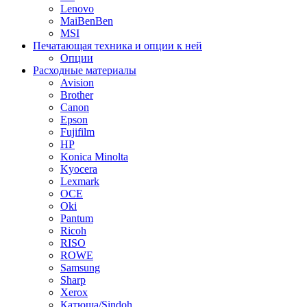
Lenovo
MaiBenBen
MSI
Печатающая техника и опции к ней
Опции
Расходные материалы
Avision
Brother
Canon
Epson
Fujifilm
HP
Konica Minolta
Kyocera
Lexmark
OCE
Oki
Pantum
Ricoh
RISO
ROWE
Samsung
Sharp
Xerox
Катюша/Sindoh