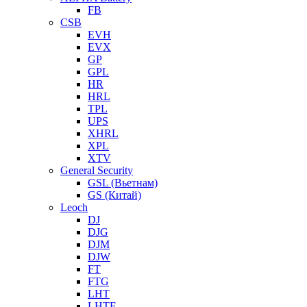
FB
CSB
EVH
EVX
GP
GPL
HR
HRL
TPL
UPS
XHRL
XPL
XTV
General Security
GSL (Вьетнам)
GS (Китай)
Leoch
DJ
DJG
DJM
DJW
FT
FTG
LHT
LHTF