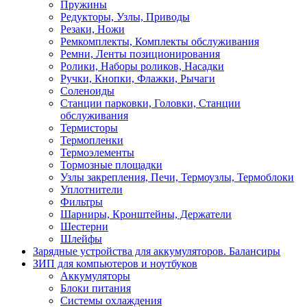
Пружины
Редукторы, Узлы, Приводы
Резаки, Ножи
Ремкомплекты, Комплекты обслуживания
Ремни, Ленты позиционирования
Ролики, Наборы роликов, Насадки
Ручки, Кнопки, Флажки, Рычаги
Соленоиды
Станции парковки, Головки, Станции
обслуживания
Термисторы
Термопленки
Термоэлементы
Тормозные площадки
Узлы закрепления, Печи, Термоузлы, Термоблоки
Уплотнители
Фильтры
Шарниры, Кронштейны, Держатели
Шестерни
Шлейфы
Зарядные устройства для аккумуляторов. Балансиры
ЗИП для компьютеров и ноутбуков
Аккумуляторы
Блоки питания
Системы охлаждения