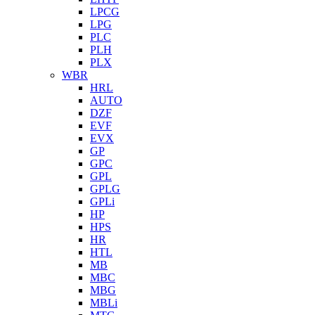
LPCG
LPG
PLC
PLH
PLX
WBR
HRL
AUTO
DZF
EVF
EVX
GP
GPC
GPL
GPLG
GPLi
HP
HPS
HR
HTL
MB
MBC
MBG
MBLi