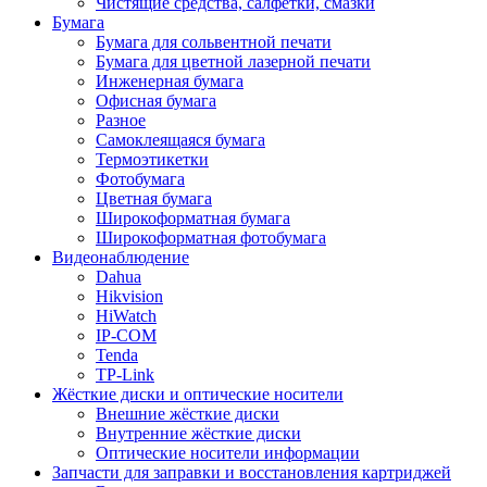
Чистящие средства, салфетки, смазки
Бумага
Бумага для сольвентной печати
Бумага для цветной лазерной печати
Инженерная бумага
Офисная бумага
Разное
Самоклеящаяся бумага
Термоэтикетки
Фотобумага
Цветная бумага
Широкоформатная бумага
Широкоформатная фотобумага
Видеонаблюдение
Dahua
Hikvision
HiWatch
IP-COM
Tenda
TP-Link
Жёсткие диски и оптические носители
Внешние жёсткие диски
Внутренние жёсткие диски
Оптические носители информации
Запчасти для заправки и восстановления картриджей