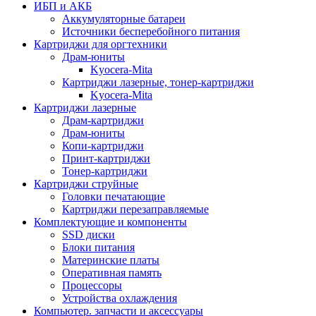
ИБП и АКБ
Аккумуляторные батареи
Источники бесперебойного питания
Картриджи для оргтехники
Драм-юниты
Kyocera-Mita
Картриджи лазерные, тонер-картриджи
Kyocera-Mita
Картриджи лазерные
Драм-картриджи
Драм-юниты
Копи-картриджи
Принт-картриджи
Тонер-картриджи
Картриджи струйные
Головки печатающие
Картриджи перезаправляемые
Комплектующие и компоненты
SSD диски
Блоки питания
Материнские платы
Оперативная память
Процессоры
Устройства охлаждения
Компьютер. запчасти и аксессуары