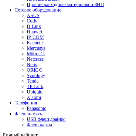
Прочие расходные материалы и ЗИП
Сетевое оборудование
ASUS
Cudy
D-Link
Huawei
IP-COM
Keenetic
Mercusys
MikroTik
Netcraze
Netis
ORIGO
Synology
Tenda
TP-Link
Ubiquiti
Xiaomi
Телефония
Panasonic
Флеш память
USB флеш драйвы
Флеш карты
Личный кабинет