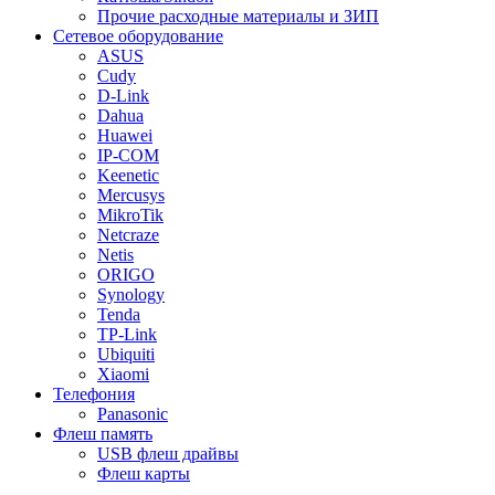
Прочие расходные материалы и ЗИП
Сетевое оборудование
ASUS
Cudy
D-Link
Dahua
Huawei
IP-COM
Keenetic
Mercusys
MikroTik
Netcraze
Netis
ORIGO
Synology
Tenda
TP-Link
Ubiquiti
Xiaomi
Телефония
Panasonic
Флеш память
USB флеш драйвы
Флеш карты