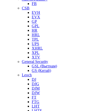
FB
CSB
EVH
EVX
GP
GPL
HR
HRL
TPL
UPS
XHRL
XPL
XTV
General Security
GSL (Вьетнам)
GS (Китай)
Leoch
DJ
DJG
DJM
DJW
FT
FTG
LHT
LHTF