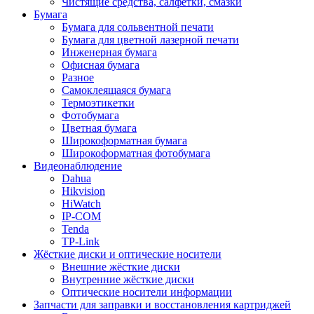
Чистящие средства, салфетки, смазки
Бумага
Бумага для сольвентной печати
Бумага для цветной лазерной печати
Инженерная бумага
Офисная бумага
Разное
Самоклеящаяся бумага
Термоэтикетки
Фотобумага
Цветная бумага
Широкоформатная бумага
Широкоформатная фотобумага
Видеонаблюдение
Dahua
Hikvision
HiWatch
IP-COM
Tenda
TP-Link
Жёсткие диски и оптические носители
Внешние жёсткие диски
Внутренние жёсткие диски
Оптические носители информации
Запчасти для заправки и восстановления картриджей