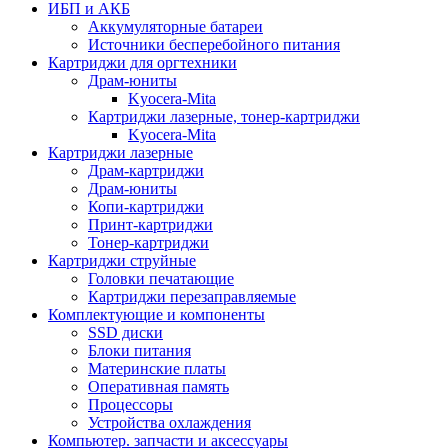
ИБП и АКБ
Аккумуляторные батареи
Источники бесперебойного питания
Картриджи для оргтехники
Драм-юниты
Kyocera-Mita
Картриджи лазерные, тонер-картриджи
Kyocera-Mita
Картриджи лазерные
Драм-картриджи
Драм-юниты
Копи-картриджи
Принт-картриджи
Тонер-картриджи
Картриджи струйные
Головки печатающие
Картриджи перезаправляемые
Комплектующие и компоненты
SSD диски
Блоки питания
Материнские платы
Оперативная память
Процессоры
Устройства охлаждения
Компьютер. запчасти и аксессуары