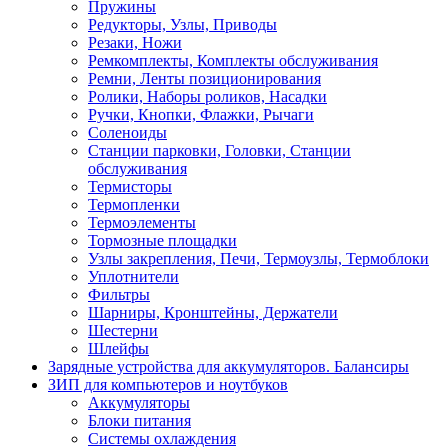
Пружины
Редукторы, Узлы, Приводы
Резаки, Ножи
Ремкомплекты, Комплекты обслуживания
Ремни, Ленты позиционирования
Ролики, Наборы роликов, Насадки
Ручки, Кнопки, Флажки, Рычаги
Соленоиды
Станции парковки, Головки, Станции
обслуживания
Термисторы
Термопленки
Термоэлементы
Тормозные площадки
Узлы закрепления, Печи, Термоузлы, Термоблоки
Уплотнители
Фильтры
Шарниры, Кронштейны, Держатели
Шестерни
Шлейфы
Зарядные устройства для аккумуляторов. Балансиры
ЗИП для компьютеров и ноутбуков
Аккумуляторы
Блоки питания
Системы охлаждения