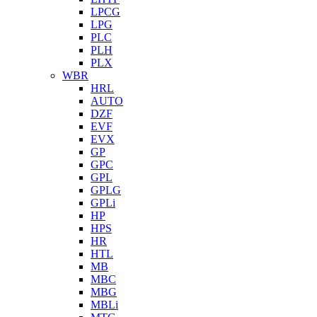
LPCG
LPG
PLC
PLH
PLX
WBR
HRL
AUTO
DZF
EVF
EVX
GP
GPC
GPL
GPLG
GPLi
HP
HPS
HR
HTL
MB
MBC
MBG
MBLi