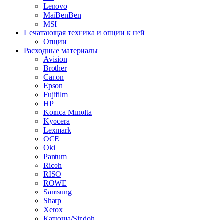
Lenovo
MaiBenBen
MSI
Печатающая техника и опции к ней
Опции
Расходные материалы
Avision
Brother
Canon
Epson
Fujifilm
HP
Konica Minolta
Kyocera
Lexmark
OCE
Oki
Pantum
Ricoh
RISO
ROWE
Samsung
Sharp
Xerox
Катюша/Sindoh