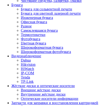
Чистящие средства, салфетки, смазки
Бумага
Бумага для сольвентной печати
Бумага для цветной лазерной печати
Инженерная бумага
Офисная бумага
Разное
Самоклеящаяся бумага
Термоэтикетки
Фотобумага
Цветная бумага
Широкоформатная бумага
Широкоформатная фотобумага
Видеонаблюдение
Dahua
Hikvision
HiWatch
IP-COM
Tenda
TP-Link
Жёсткие диски и оптические носители
Внешние жёсткие диски
Внутренние жёсткие диски
Оптические носители информации
Запчасти для заправки и восстановления картриджей