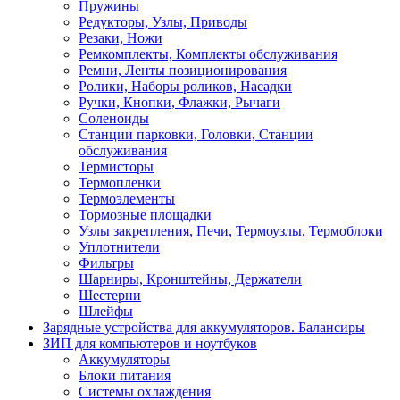
Пружины
Редукторы, Узлы, Приводы
Резаки, Ножи
Ремкомплекты, Комплекты обслуживания
Ремни, Ленты позиционирования
Ролики, Наборы роликов, Насадки
Ручки, Кнопки, Флажки, Рычаги
Соленоиды
Станции парковки, Головки, Станции
обслуживания
Термисторы
Термопленки
Термоэлементы
Тормозные площадки
Узлы закрепления, Печи, Термоузлы, Термоблоки
Уплотнители
Фильтры
Шарниры, Кронштейны, Держатели
Шестерни
Шлейфы
Зарядные устройства для аккумуляторов. Балансиры
ЗИП для компьютеров и ноутбуков
Аккумуляторы
Блоки питания
Системы охлаждения