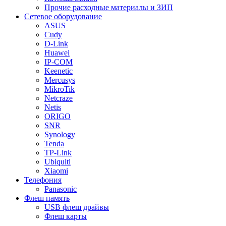
Прочие расходные материалы и ЗИП
Сетевое оборудование
ASUS
Cudy
D-Link
Huawei
IP-COM
Keenetic
Mercusys
MikroTik
Netcraze
Netis
ORIGO
SNR
Synology
Tenda
TP-Link
Ubiquiti
Xiaomi
Телефония
Panasonic
Флеш память
USB флеш драйвы
Флеш карты