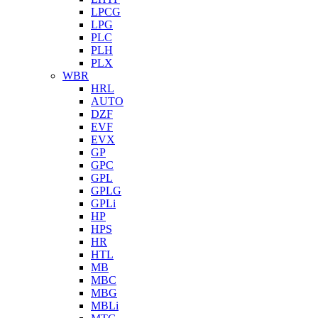
LPCG
LPG
PLC
PLH
PLX
WBR
HRL
AUTO
DZF
EVF
EVX
GP
GPC
GPL
GPLG
GPLi
HP
HPS
HR
HTL
MB
MBC
MBG
MBLi