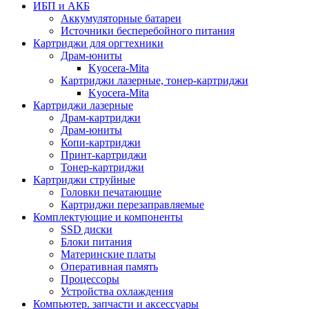
ИБП и АКБ
Аккумуляторные батареи
Источники бесперебойного питания
Картриджи для оргтехники
Драм-юниты
Kyocera-Mita
Картриджи лазерные, тонер-картриджи
Kyocera-Mita
Картриджи лазерные
Драм-картриджи
Драм-юниты
Копи-картриджи
Принт-картриджи
Тонер-картриджи
Картриджи струйные
Головки печатающие
Картриджи перезаправляемые
Комплектующие и компоненты
SSD диски
Блоки питания
Материнские платы
Оперативная память
Процессоры
Устройства охлаждения
Компьютер. запчасти и аксессуары