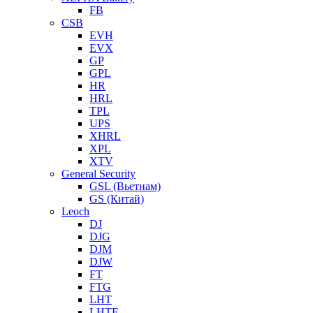
FB
CSB
EVH
EVX
GP
GPL
HR
HRL
TPL
UPS
XHRL
XPL
XTV
General Security
GSL (Вьетнам)
GS (Китай)
Leoch
DJ
DJG
DJM
DJW
FT
FTG
LHT
LHTF