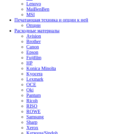
Lenovo
MaiBenBen
MSI
Печатающая техника и опции к ней
Опции
Расходные материалы
Avision
Brother
Canon
Epson
Fujifilm
HP
Konica Minolta
Kyocera
Lexmark
OCE
Oki
Pantum
Ricoh
RISO
ROWE
Samsung
Sharp
Xerox
Катюша/Sindoh