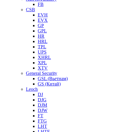
FB
CSB
EVH
EVX
GP
GPL
HR
HRL
TPL
UPS
XHRL
XPL
XTV
General Security
GSL (Вьетнам)
GS (Китай)
Leoch
DJ
DJG
DJM
DJW
FT
FTG
LHT
LHTF