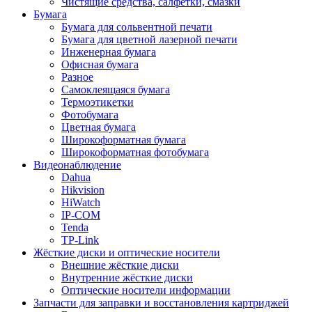
Чистящие средства, салфетки, смазки
Бумага
Бумага для сольвентной печати
Бумага для цветной лазерной печати
Инженерная бумага
Офисная бумага
Разное
Самоклеящаяся бумага
Термоэтикетки
Фотобумага
Цветная бумага
Широкоформатная бумага
Широкоформатная фотобумага
Видеонаблюдение
Dahua
Hikvision
HiWatch
IP-COM
Tenda
TP-Link
Жёсткие диски и оптические носители
Внешние жёсткие диски
Внутренние жёсткие диски
Оптические носители информации
Запчасти для заправки и восстановления картриджей