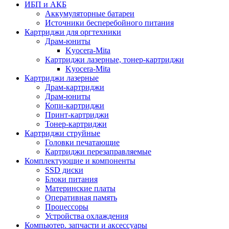
ИБП и АКБ
Аккумуляторные батареи
Источники бесперебойного питания
Картриджи для оргтехники
Драм-юниты
Kyocera-Mita
Картриджи лазерные, тонер-картриджи
Kyocera-Mita
Картриджи лазерные
Драм-картриджи
Драм-юниты
Копи-картриджи
Принт-картриджи
Тонер-картриджи
Картриджи струйные
Головки печатающие
Картриджи перезаправляемые
Комплектующие и компоненты
SSD диски
Блоки питания
Материнские платы
Оперативная память
Процессоры
Устройства охлаждения
Компьютер. запчасти и аксессуары