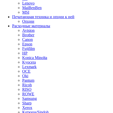
Lenovo
MaiBenBen
MSI
Печатающая техника и опции к ней
Опции
Расходные материалы
Avision
Brother
Canon
Epson
Fujifilm
HP
Konica Minolta
Kyocera
Lexmark
OCE
Oki
Pantum
Ricoh
RISO
ROWE
Samsung
Sharp
Xerox
Катюша/Sindoh