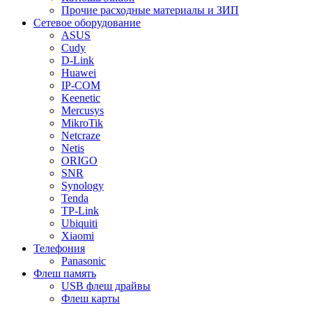
Прочие расходные материалы и ЗИП
Сетевое оборудование
ASUS
Cudy
D-Link
Huawei
IP-COM
Keenetic
Mercusys
MikroTik
Netcraze
Netis
ORIGO
SNR
Synology
Tenda
TP-Link
Ubiquiti
Xiaomi
Телефония
Panasonic
Флеш память
USB флеш драйвы
Флеш карты