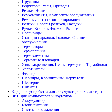
Пружины
Редукторы, Узлы, Приводы
Резаки, Ножи
Ремкомплекты, Комплекты обслуживания
Ремни, Ленты позиционирования
Ролики, Наборы роликов, Насадки
Ручки, Кнопки, Флажки, Рычаги
Соленоиды
Станции парковки, Головки, Станции
обслуживания
Термисторы
Термопленки
Термоэлементы
Тормозные площадки
Узлы закрепления, Печи, Термоузлы, Термоблоки
Уплотнители
Фильтры
Шарниры, Кронштейны, Держатели
Шестерни
Шлейфы
Зарядные устройства для аккумуляторов. Балансиры
ЗИП для компьютеров и ноутбуков
Аккумуляторы
Блоки питания
Системы охлаждения