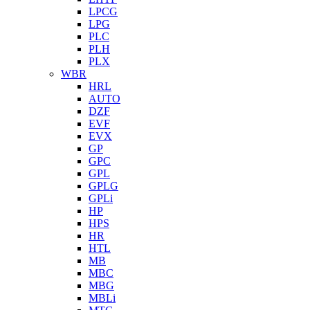
LPCG
LPG
PLC
PLH
PLX
WBR
HRL
AUTO
DZF
EVF
EVX
GP
GPC
GPL
GPLG
GPLi
HP
HPS
HR
HTL
MB
MBC
MBG
MBLi