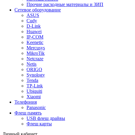
Прочие расходные материалы и ЗИП
Сетевое оборудование
ASUS
Cudy
D-Link
Huawei
IP-COM
Keenetic
Mercusys
MikroTik
Netcraze
Netis
ORIGO
Synology
Tenda
TP-Link
Ubiquiti
Xiaomi
Телефония
Panasonic
Флеш память
USB флеш драйвы
Флеш карты
Личный кабинет