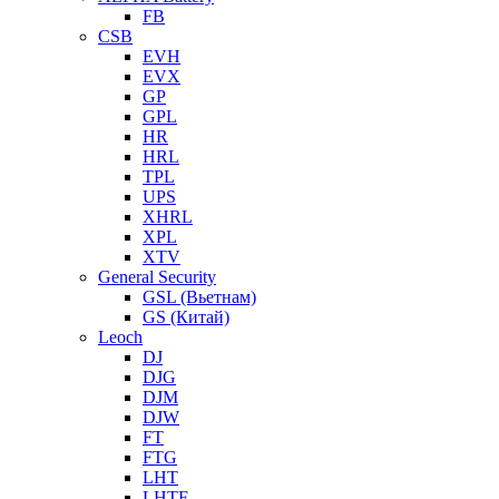
FB
CSB
EVH
EVX
GP
GPL
HR
HRL
TPL
UPS
XHRL
XPL
XTV
General Security
GSL (Вьетнам)
GS (Китай)
Leoch
DJ
DJG
DJM
DJW
FT
FTG
LHT
LHTF