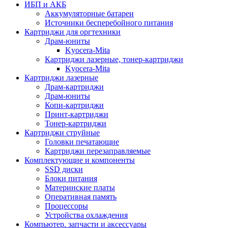
ИБП и АКБ
Аккумуляторные батареи
Источники бесперебойного питания
Картриджи для оргтехники
Драм-юниты
Kyocera-Mita
Картриджи лазерные, тонер-картриджи
Kyocera-Mita
Картриджи лазерные
Драм-картриджи
Драм-юниты
Копи-картриджи
Принт-картриджи
Тонер-картриджи
Картриджи струйные
Головки печатающие
Картриджи перезаправляемые
Комплектующие и компоненты
SSD диски
Блоки питания
Материнские платы
Оперативная память
Процессоры
Устройства охлаждения
Компьютер. запчасти и аксессуары