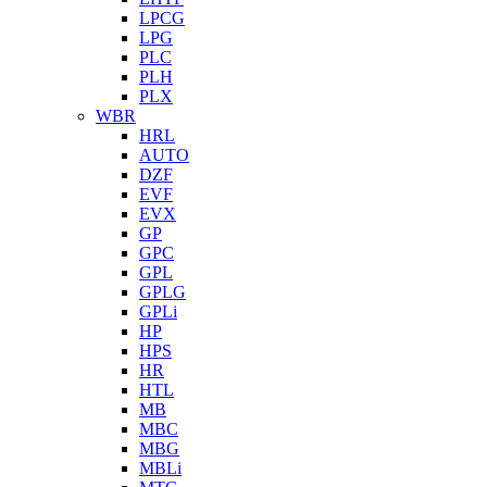
LPCG
LPG
PLC
PLH
PLX
WBR
HRL
AUTO
DZF
EVF
EVX
GP
GPC
GPL
GPLG
GPLi
HP
HPS
HR
HTL
MB
MBC
MBG
MBLi