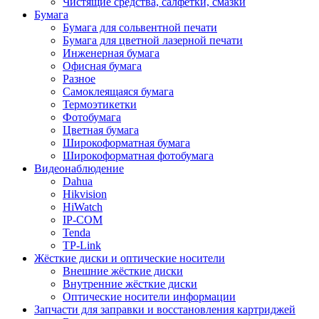
Чистящие средства, салфетки, смазки
Бумага
Бумага для сольвентной печати
Бумага для цветной лазерной печати
Инженерная бумага
Офисная бумага
Разное
Самоклеящаяся бумага
Термоэтикетки
Фотобумага
Цветная бумага
Широкоформатная бумага
Широкоформатная фотобумага
Видеонаблюдение
Dahua
Hikvision
HiWatch
IP-COM
Tenda
TP-Link
Жёсткие диски и оптические носители
Внешние жёсткие диски
Внутренние жёсткие диски
Оптические носители информации
Запчасти для заправки и восстановления картриджей