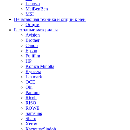
Lenovo
MaiBenBen
MSI
Печатающая техника и опции к ней
Опции
Расходные материалы
Avision
Brother
Canon
Epson
Fujifilm
HP
Konica Minolta
Kyocera
Lexmark
OCE
Oki
Pantum
Ricoh
RISO
ROWE
Samsung
Sharp
Xerox
Катюша/Sindoh