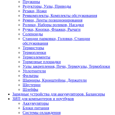
Пружины
Редукторы, Узлы, Приводы
Резаки, Ножи
Ремкомплекты, Комплекты обслуживания
Ремни, Ленты позиционирования
Ролики, Наборы роликов, Насадки
Ручки, Кнопки, Флажки, Рычаги
Соленоиды
Станции парковки, Головки, Станции
обслуживания
Термисторы
Термопленки
Термоэлементы
Тормозные площадки
Узлы закрепления, Печи, Термоузлы, Термоблоки
Уплотнители
Фильтры
Шарниры, Кронштейны, Держатели
Шестерни
Шлейфы
Зарядные устройства для аккумуляторов. Балансиры
ЗИП для компьютеров и ноутбуков
Аккумуляторы
Блоки питания
Системы охлаждения