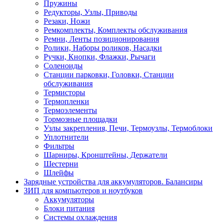
Пружины
Редукторы, Узлы, Приводы
Резаки, Ножи
Ремкомплекты, Комплекты обслуживания
Ремни, Ленты позиционирования
Ролики, Наборы роликов, Насадки
Ручки, Кнопки, Флажки, Рычаги
Соленоиды
Станции парковки, Головки, Станции
обслуживания
Термисторы
Термопленки
Термоэлементы
Тормозные площадки
Узлы закрепления, Печи, Термоузлы, Термоблоки
Уплотнители
Фильтры
Шарниры, Кронштейны, Держатели
Шестерни
Шлейфы
Зарядные устройства для аккумуляторов. Балансиры
ЗИП для компьютеров и ноутбуков
Аккумуляторы
Блоки питания
Системы охлаждения