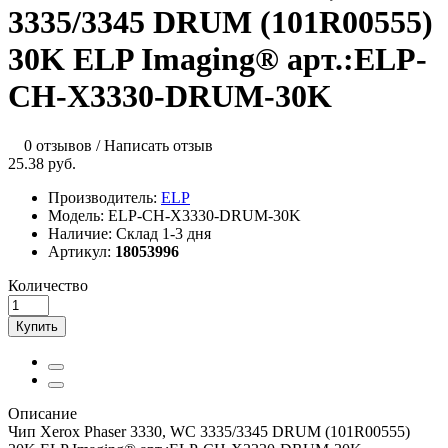
3335/3345 DRUM (101R00555)
30K ELP Imaging® арт.:ELP-
CH-X3330-DRUM-30K
0 отзывов
/
Написать отзыв
25.38 руб.
Производитель:
ELP
Модель:
ELP-CH-X3330-DRUM-30K
Наличие:
Склад 1-3 дня
Артикул:
18053996
Количество
Купить
Описание
Чип Xerox Phaser 3330, WC 3335/3345 DRUM (101R00555)