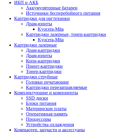
ИБП и АКБ
Аккумуляторные батареи
Источники бесперебойного питания
Картриджи для оргтехники
Драм-юниты
Kyocera-Mita
Картриджи лазерные, тонер-картриджи
Kyocera-Mita
Картриджи лазерные
Драм-картриджи
Драм-юниты
Копи-картриджи
Принт-картриджи
Тонер-картриджи
Картриджи струйные
Головки печатающие
Картриджи перезаправляемые
Комплектующие и компоненты
SSD диски
Блоки питания
Материнские платы
Оперативная память
Процессоры
Устройства охлаждения
Компьютер. запчасти и аксессуары