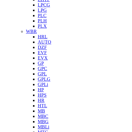
LPCG
LPG
PLC
PLH
PLX
WBR
HRL
AUTO
DZF
EVF
EVX
GP
GPC
GPL
GPLG
GPLi
HP
HPS
HR
HTL
MB
MBC
MBG
MBLi