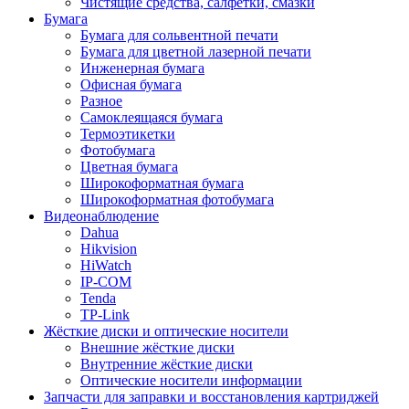
Чистящие средства, салфетки, смазки
Бумага
Бумага для сольвентной печати
Бумага для цветной лазерной печати
Инженерная бумага
Офисная бумага
Разное
Самоклеящаяся бумага
Термоэтикетки
Фотобумага
Цветная бумага
Широкоформатная бумага
Широкоформатная фотобумага
Видеонаблюдение
Dahua
Hikvision
HiWatch
IP-COM
Tenda
TP-Link
Жёсткие диски и оптические носители
Внешние жёсткие диски
Внутренние жёсткие диски
Оптические носители информации
Запчасти для заправки и восстановления картриджей