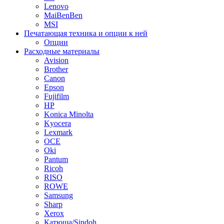
Lenovo
MaiBenBen
MSI
Печатающая техника и опции к ней
Опции
Расходные материалы
Avision
Brother
Canon
Epson
Fujifilm
HP
Konica Minolta
Kyocera
Lexmark
OCE
Oki
Pantum
Ricoh
RISO
ROWE
Samsung
Sharp
Xerox
Катюша/Sindoh