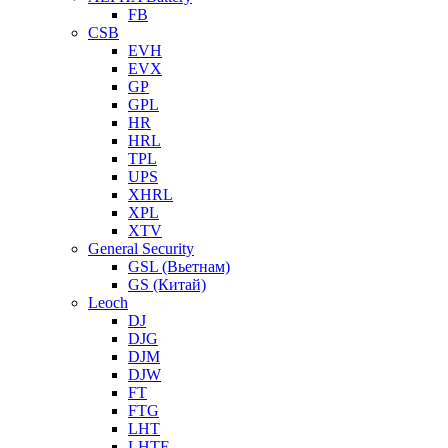
FB
CSB
EVH
EVX
GP
GPL
HR
HRL
TPL
UPS
XHRL
XPL
XTV
General Security
GSL (Вьетнам)
GS (Китай)
Leoch
DJ
DJG
DJM
DJW
FT
FTG
LHT
LHTF