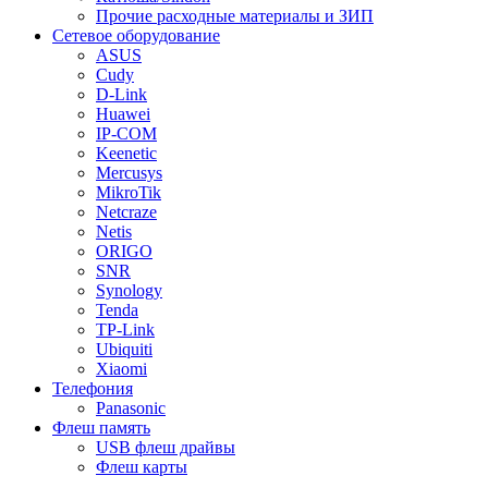
Прочие расходные материалы и ЗИП
Сетевое оборудование
ASUS
Cudy
D-Link
Huawei
IP-COM
Keenetic
Mercusys
MikroTik
Netcraze
Netis
ORIGO
SNR
Synology
Tenda
TP-Link
Ubiquiti
Xiaomi
Телефония
Panasonic
Флеш память
USB флеш драйвы
Флеш карты