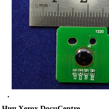
Чип Xerox DocuCentre