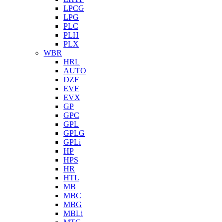
LPCG
LPG
PLC
PLH
PLX
WBR
HRL
AUTO
DZF
EVF
EVX
GP
GPC
GPL
GPLG
GPLi
HP
HPS
HR
HTL
MB
MBC
MBG
MBLi