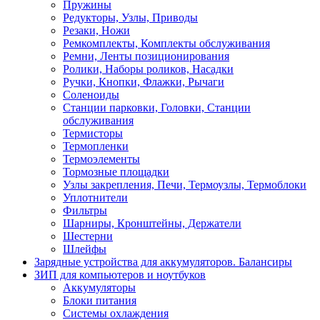
Пружины
Редукторы, Узлы, Приводы
Резаки, Ножи
Ремкомплекты, Комплекты обслуживания
Ремни, Ленты позиционирования
Ролики, Наборы роликов, Насадки
Ручки, Кнопки, Флажки, Рычаги
Соленоиды
Станции парковки, Головки, Станции
обслуживания
Термисторы
Термопленки
Термоэлементы
Тормозные площадки
Узлы закрепления, Печи, Термоузлы, Термоблоки
Уплотнители
Фильтры
Шарниры, Кронштейны, Держатели
Шестерни
Шлейфы
Зарядные устройства для аккумуляторов. Балансиры
ЗИП для компьютеров и ноутбуков
Аккумуляторы
Блоки питания
Системы охлаждения