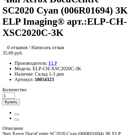
SC2020 Cyan (006R01694) 3K
ELP Imaging® арт.:ELP-CH-
XSC2020C-3K
0 отзывов
/
Написать отзыв
35.69 руб.
Производитель:
ELP
Модель:
ELP-CH-XSC2020C-3K
Наличие:
Склад 1-3 дня
Артикул:
18054323
Количество
Купить
Описание
Чип Xerox DocuCentre SC2020 Cyan (006R01694) 3K ELP