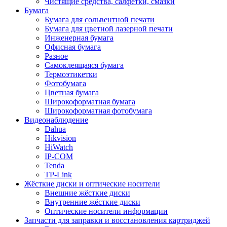
Чистящие средства, салфетки, смазки
Бумага
Бумага для сольвентной печати
Бумага для цветной лазерной печати
Инженерная бумага
Офисная бумага
Разное
Самоклеящаяся бумага
Термоэтикетки
Фотобумага
Цветная бумага
Широкоформатная бумага
Широкоформатная фотобумага
Видеонаблюдение
Dahua
Hikvision
HiWatch
IP-COM
Tenda
TP-Link
Жёсткие диски и оптические носители
Внешние жёсткие диски
Внутренние жёсткие диски
Оптические носители информации
Запчасти для заправки и восстановления картриджей