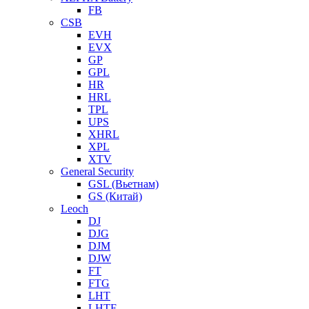
FB
CSB
EVH
EVX
GP
GPL
HR
HRL
TPL
UPS
XHRL
XPL
XTV
General Security
GSL (Вьетнам)
GS (Китай)
Leoch
DJ
DJG
DJM
DJW
FT
FTG
LHT
LHTF