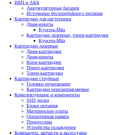
ИБП и АКБ
Аккумуляторные батареи
Источники бесперебойного питания
Картриджи для оргтехники
Драм-юниты
Kyocera-Mita
Картриджи лазерные, тонер-картриджи
Kyocera-Mita
Картриджи лазерные
Драм-картриджи
Драм-юниты
Копи-картриджи
Принт-картриджи
Тонер-картриджи
Картриджи струйные
Головки печатающие
Картриджи перезаправляемые
Комплектующие и компоненты
SSD диски
Блоки питания
Материнские платы
Оперативная память
Процессоры
Устройства охлаждения
Компьютер. запчасти и аксессуары