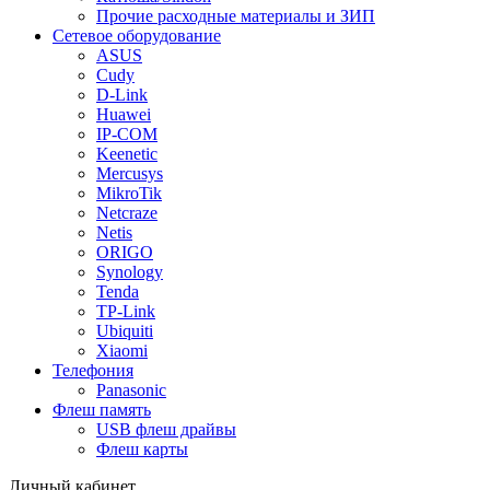
Прочие расходные материалы и ЗИП
Сетевое оборудование
ASUS
Cudy
D-Link
Huawei
IP-COM
Keenetic
Mercusys
MikroTik
Netcraze
Netis
ORIGO
Synology
Tenda
TP-Link
Ubiquiti
Xiaomi
Телефония
Panasonic
Флеш память
USB флеш драйвы
Флеш карты
Личный кабинет