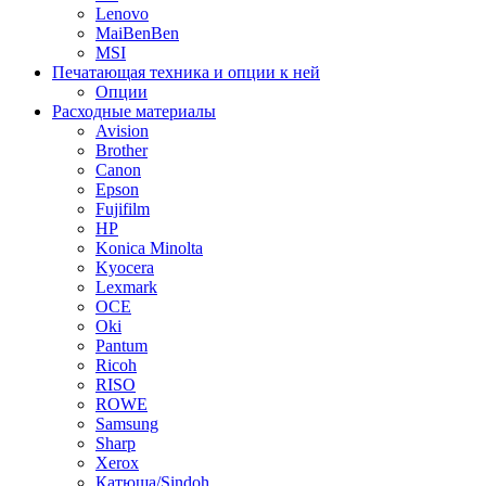
Lenovo
MaiBenBen
MSI
Печатающая техника и опции к ней
Опции
Расходные материалы
Avision
Brother
Canon
Epson
Fujifilm
HP
Konica Minolta
Kyocera
Lexmark
OCE
Oki
Pantum
Ricoh
RISO
ROWE
Samsung
Sharp
Xerox
Катюша/Sindoh