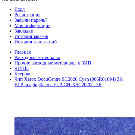
Вход
Регистрация
Забыли пароль?
Моя информация
Закладки
История заказов
История транзакций
Главная
Расходные материалы
Прочие расходные материалы и ЗИП
ЧИПЫ
Ксерокс
Чип Xerox DocuCentre SC2020 Cyan (006R01694) 3K
ELP Imaging® арт.:ELP-CH-XSC2020C-3K