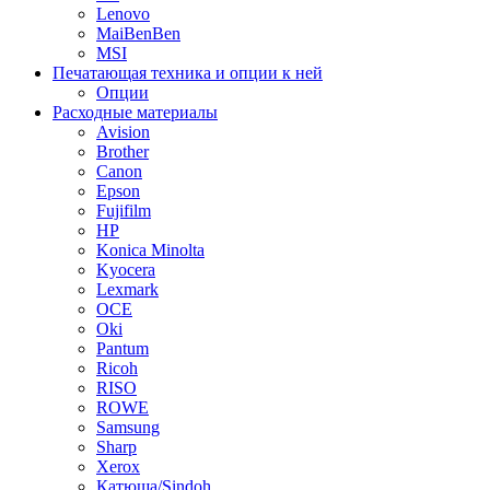
Lenovo
MaiBenBen
MSI
Печатающая техника и опции к ней
Опции
Расходные материалы
Avision
Brother
Canon
Epson
Fujifilm
HP
Konica Minolta
Kyocera
Lexmark
OCE
Oki
Pantum
Ricoh
RISO
ROWE
Samsung
Sharp
Xerox
Катюша/Sindoh