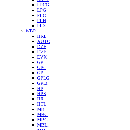
LPCG
LPG
PLC
PLH
PLX
WBR
HRL
AUTO
DZF
EVF
EVX
GP
GPC
GPL
GPLG
GPLi
HP
HPS
HR
HTL
MB
MBC
MBG
MBLi