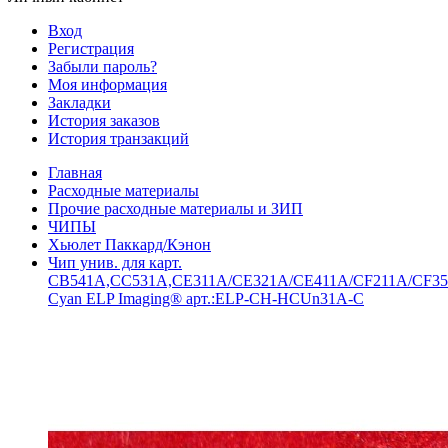
Вход
Регистрация
Забыли пароль?
Моя информация
Закладки
История заказов
История транзакций
Главная
Расходные материалы
Прочие расходные материалы и ЗИП
ЧИПЫ
Хьюлет Паккард/Кэнон
Чип унив. для карт.
CB541A,CC531A,CE311A/CE321A/CE411A/CF211A/CF3
Cyan ELP Imaging® арт.:ELP-CH-HСUn31A-C