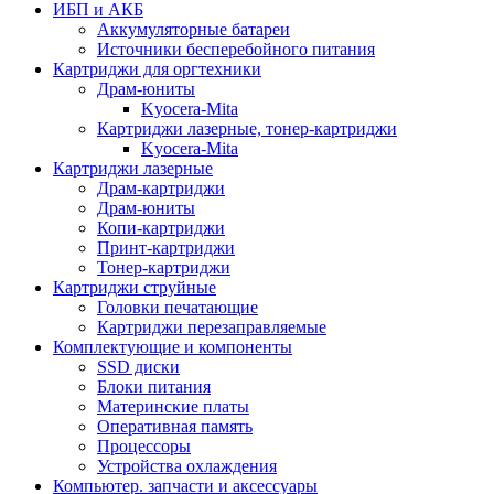
ИБП и АКБ
Аккумуляторные батареи
Источники бесперебойного питания
Картриджи для оргтехники
Драм-юниты
Kyocera-Mita
Картриджи лазерные, тонер-картриджи
Kyocera-Mita
Картриджи лазерные
Драм-картриджи
Драм-юниты
Копи-картриджи
Принт-картриджи
Тонер-картриджи
Картриджи струйные
Головки печатающие
Картриджи перезаправляемые
Комплектующие и компоненты
SSD диски
Блоки питания
Материнские платы
Оперативная память
Процессоры
Устройства охлаждения
Компьютер. запчасти и аксессуары