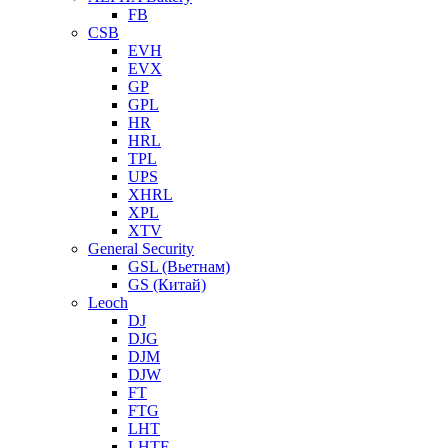
FB
CSB
EVH
EVX
GP
GPL
HR
HRL
TPL
UPS
XHRL
XPL
XTV
General Security
GSL (Вьетнам)
GS (Китай)
Leoch
DJ
DJG
DJM
DJW
FT
FTG
LHT
LHTF