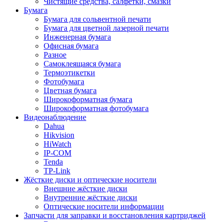
Чистящие средства, салфетки, смазки
Бумага
Бумага для сольвентной печати
Бумага для цветной лазерной печати
Инженерная бумага
Офисная бумага
Разное
Самоклеящаяся бумага
Термоэтикетки
Фотобумага
Цветная бумага
Широкоформатная бумага
Широкоформатная фотобумага
Видеонаблюдение
Dahua
Hikvision
HiWatch
IP-COM
Tenda
TP-Link
Жёсткие диски и оптические носители
Внешние жёсткие диски
Внутренние жёсткие диски
Оптические носители информации
Запчасти для заправки и восстановления картриджей