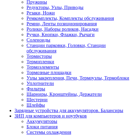
Пружины
Редукторы, Узлы, Приводы
Резаки, Ножи
Ремкомплекты, Комплекты обслуживания
Ремни, Ленты позиционирования
Ролики, Наборы роликов, Насадки
Ручки, Кнопки, Флажки, Рычаги
Соленоиды
Станции парковки, Головки, Станции
обслуживания
Термисторы
Термопленки
Термоэлементы
Тормозные площадки
Узлы закрепления, Печи, Термоузлы, Термоблоки
Уплотнители
Фильтры
Шарниры, Кронштейны, Держатели
Шестерни
Шлейфы
Зарядные устройства для аккумуляторов. Балансиры
ЗИП для компьютеров и ноутбуков
Аккумуляторы
Блоки питания
Системы охлаждения