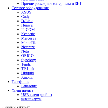
Прочие расходные материалы и ЗИП
Сетевое оборудование
ASUS
Cudy
D-Link
Huawei
IP-COM
Keenetic
Mercusys
MikroTik
Netcraze
Netis
ORIGO
Synology
Tenda
TP-Link
Ubiquiti
Xiaomi
Телефония
Panasonic
Флеш память
USB флеш драйвы
Флеш карты
Личный кабинет