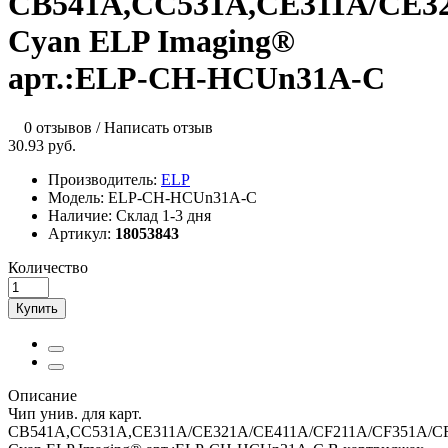
CB541A,CC531A,CE311A/CE3
Cyan ELP Imaging®
арт.:ELP-CH-HСUn31A-C
0 отзывов
/
Написать отзыв
30.93 руб.
Производитель:
ELP
Модель:
ELP-CH-HCUn31A-C
Наличие:
Склад 1-3 дня
Артикул:
18053843
Количество
Купить
Описание
Чип унив. для карт.
CB541A,CC531A,CE311A/CE321A/CE411A/CF211A/CF351A/C