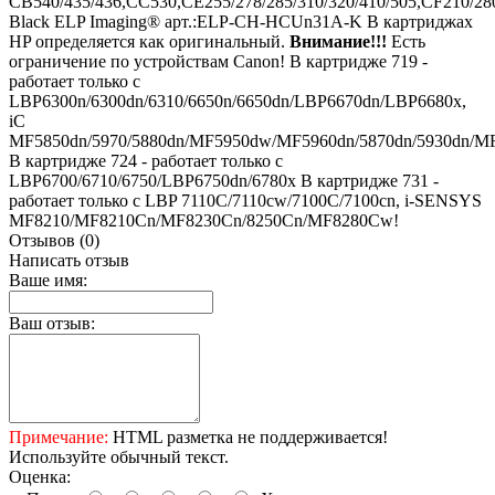
CB540/435/436,CC530,CE255/278/285/310/320/410/505,CF210/280
Black ELP Imaging® арт.:ELP-CH-HСUn31A-K В картриджах
HP определяется как оригинальный.
Внимание!!!
Есть
ограничение по устройствам Canon! В картридже 719 -
работает только с
LBP6300n/6300dn/6310/6650n/6650dn/LBP6670dn/LBP6680x,
iC
MF5850dn/5970/5880dn/MF5950dw/MF5960dn/5870dn/5930dn/
В картридже 724 - работает только с
LBP6700/6710/6750/LBP6750dn/6780x В картридже 731 -
работает только с LBP 7110C/7110cw/7100C/7100cn, i-SENSYS
MF8210/MF8210Cn/MF8230Cn/8250Cn/MF8280Cw!
Отзывов (0)
Написать отзыв
Ваше имя:
Ваш отзыв:
Примечание:
HTML разметка не поддерживается!
Используйте обычный текст.
Оценка: