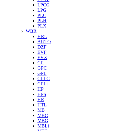
LPCG
LPG
PLC
PLH
PLX
WBR
HRL
AUTO
DZF
EVF
EVX
GP
GPC
GPL
GPLG
GPLi
HP
HPS
HR
HTL
MB
MBC
MBG
MBLi