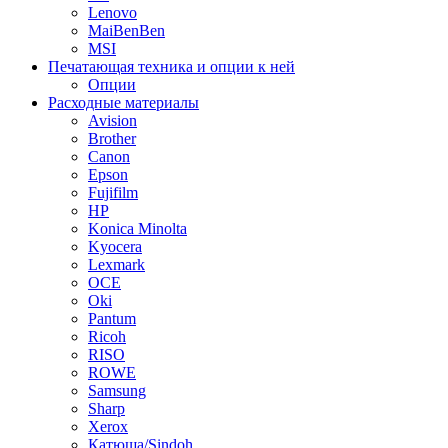
Lenovo
MaiBenBen
MSI
Печатающая техника и опции к ней
Опции
Расходные материалы
Avision
Brother
Canon
Epson
Fujifilm
HP
Konica Minolta
Kyocera
Lexmark
OCE
Oki
Pantum
Ricoh
RISO
ROWE
Samsung
Sharp
Xerox
Катюша/Sindoh