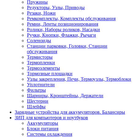
Пружины
Редукторы, Узлы, Приводы
Резаки, Ножи
Ремкомплекты, Комплекты обслуживания
Ремни, Ленты позиционирования
Ролики, Наборы роликов, Насадки
Ручки, Кнопки, Флажки, Рычаги
Соленоиды
Станции парковки, Головки, Станции
обслуживания
Термисторы
Термопленки
Термоэлементы
Тормозные площадки
Узлы закрепления, Печи, Термоузлы, Термоблоки
Уплотнители
Фильтры
Шарниры, Кронштейны, Держатели
Шестерни
Шлейфы
Зарядные устройства для аккумуляторов. Балансиры
ЗИП для компьютеров и ноутбуков
Аккумуляторы
Блоки питания
Системы охлаждения