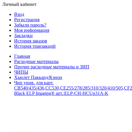
Личный кабинет
Вход
Регистрация
Забыли пароль?
Моя информация
Закладки
История заказов
История транзакций
Главная
Расходные материалы
Прочие расходные материалы и ЗИП
ЧИПЫ
Хьюлет Паккард/Кэнон
Чип унив. для карт.
CB540/435/436,CC530,CE255/278/285/310/320/410/505,CF2
Black ELP Imaging® арт.:ELP-CH-HСUn31A-K