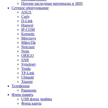
Прочие расходные материалы и ЗИП
Сетевое оборудование
ASUS
Cudy
D-Link
Huawei
IP-COM
Keenetic
Mercusys
MikroTik
Netcraze
Netis
ORIGO
SNR
Synology
Tenda
TP-Link
Ubiquiti
Xiaomi
Телефония
Panasonic
Флеш память
USB флеш драйвы
Флеш карты