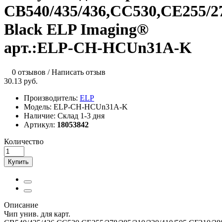
CB540/435/436,CC530,CE255/278
Black ELP Imaging®
арт.:ELP-CH-HСUn31A-K
0 отзывов
/
Написать отзыв
30.13 руб.
Производитель:
ELP
Модель:
ELP-CH-HCUn31A-K
Наличие:
Склад 1-3 дня
Артикул:
18053842
Количество
Купить
Описание
Чип унив. для карт.