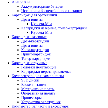
ИБП и АКБ
Аккумуляторные батареи
Источники бесперебойного питания
Картриджи для оргтехники
Драм-юниты
Kyocera-Mita
Картриджи лазерные, тонер-картриджи
Kyocera-Mita
Картриджи лазерные
Драм-картриджи
Драм-юниты
Копи-картриджи
Принт-картриджи
Тонер-картриджи
Картриджи струйные
Головки печатающие
Картриджи перезаправляемые
Комплектующие и компоненты
SSD диски
Блоки питания
Материнские платы
Оперативная память
Процессоры
Устройства охлаждения
Компьютер. запчасти и аксессуары