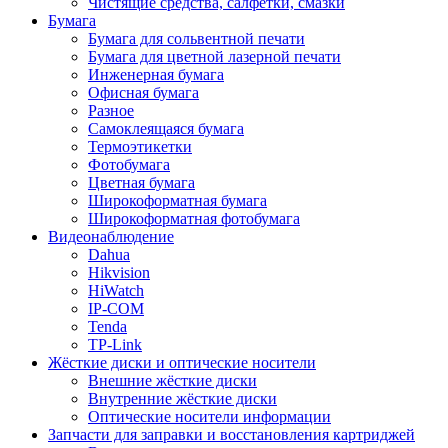
Чистящие средства, салфетки, смазки
Бумага
Бумага для сольвентной печати
Бумага для цветной лазерной печати
Инженерная бумага
Офисная бумага
Разное
Самоклеящаяся бумага
Термоэтикетки
Фотобумага
Цветная бумага
Широкоформатная бумага
Широкоформатная фотобумага
Видеонаблюдение
Dahua
Hikvision
HiWatch
IP-COM
Tenda
TP-Link
Жёсткие диски и оптические носители
Внешние жёсткие диски
Внутренние жёсткие диски
Оптические носители информации
Запчасти для заправки и восстановления картриджей