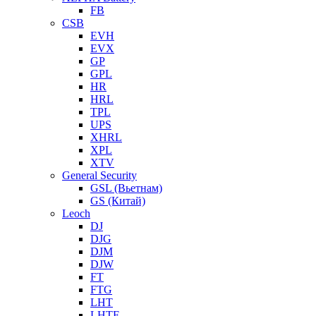
FB
CSB
EVH
EVX
GP
GPL
HR
HRL
TPL
UPS
XHRL
XPL
XTV
General Security
GSL (Вьетнам)
GS (Китай)
Leoch
DJ
DJG
DJM
DJW
FT
FTG
LHT
LHTF