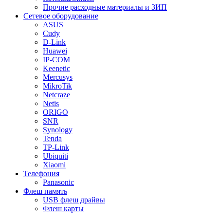
Прочие расходные материалы и ЗИП
Сетевое оборудование
ASUS
Cudy
D-Link
Huawei
IP-COM
Keenetic
Mercusys
MikroTik
Netcraze
Netis
ORIGO
SNR
Synology
Tenda
TP-Link
Ubiquiti
Xiaomi
Телефония
Panasonic
Флеш память
USB флеш драйвы
Флеш карты