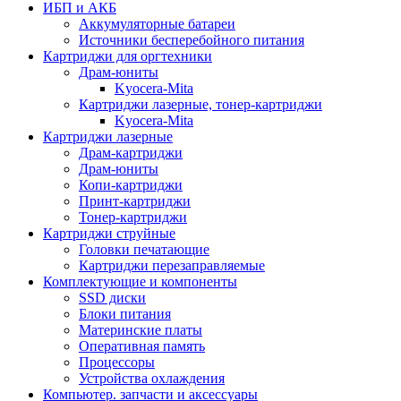
ИБП и АКБ
Аккумуляторные батареи
Источники бесперебойного питания
Картриджи для оргтехники
Драм-юниты
Kyocera-Mita
Картриджи лазерные, тонер-картриджи
Kyocera-Mita
Картриджи лазерные
Драм-картриджи
Драм-юниты
Копи-картриджи
Принт-картриджи
Тонер-картриджи
Картриджи струйные
Головки печатающие
Картриджи перезаправляемые
Комплектующие и компоненты
SSD диски
Блоки питания
Материнские платы
Оперативная память
Процессоры
Устройства охлаждения
Компьютер. запчасти и аксессуары