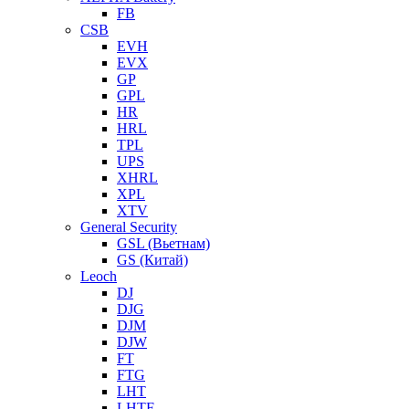
FB
CSB
EVH
EVX
GP
GPL
HR
HRL
TPL
UPS
XHRL
XPL
XTV
General Security
GSL (Вьетнам)
GS (Китай)
Leoch
DJ
DJG
DJM
DJW
FT
FTG
LHT
LHTF