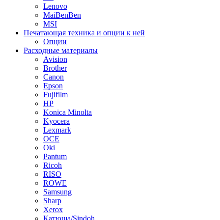
Lenovo
MaiBenBen
MSI
Печатающая техника и опции к ней
Опции
Расходные материалы
Avision
Brother
Canon
Epson
Fujifilm
HP
Konica Minolta
Kyocera
Lexmark
OCE
Oki
Pantum
Ricoh
RISO
ROWE
Samsung
Sharp
Xerox
Катюша/Sindoh