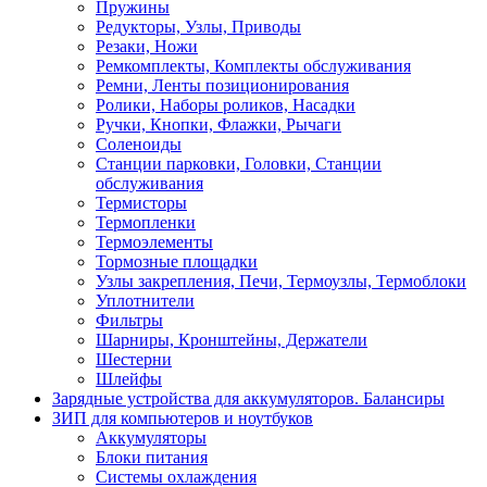
Пружины
Редукторы, Узлы, Приводы
Резаки, Ножи
Ремкомплекты, Комплекты обслуживания
Ремни, Ленты позиционирования
Ролики, Наборы роликов, Насадки
Ручки, Кнопки, Флажки, Рычаги
Соленоиды
Станции парковки, Головки, Станции
обслуживания
Термисторы
Термопленки
Термоэлементы
Тормозные площадки
Узлы закрепления, Печи, Термоузлы, Термоблоки
Уплотнители
Фильтры
Шарниры, Кронштейны, Держатели
Шестерни
Шлейфы
Зарядные устройства для аккумуляторов. Балансиры
ЗИП для компьютеров и ноутбуков
Аккумуляторы
Блоки питания
Системы охлаждения