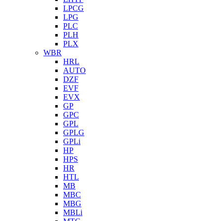
LPCG
LPG
PLC
PLH
PLX
WBR
HRL
AUTO
DZF
EVF
EVX
GP
GPC
GPL
GPLG
GPLi
HP
HPS
HR
HTL
MB
MBC
MBG
MBLi