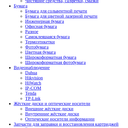
Чистящие средства, салфетки, смазки
Бумага
Бумага для сольвентной печати
Бумага для цветной лазерной печати
Инженерная бумага
Офисная бумага
Разное
Самоклеящаяся бумага
Термоэтикетки
Фотобумага
Цветная бумага
Широкоформатная бумага
Широкоформатная фотобумага
Видеонаблюдение
Dahua
Hikvision
HiWatch
IP-COM
Tenda
TP-Link
Жёсткие диски и оптические носители
Внешние жёсткие диски
Внутренние жёсткие диски
Оптические носители информации
Запчасти для заправки и восстановления картриджей