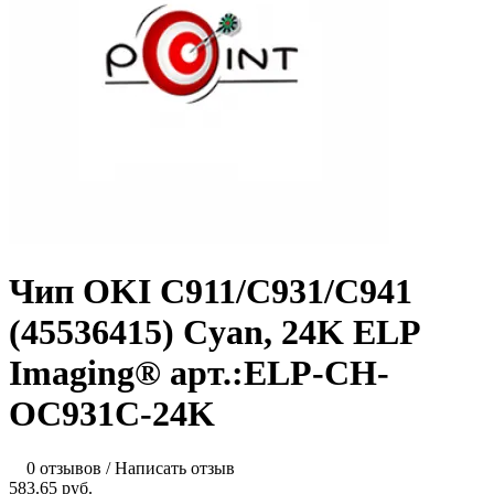
Чип OKI C911/С931/С941
(45536415) Cyan, 24K ELP
Imaging® арт.:ELP-CH-
OC931C-24K
0 отзывов
/
Написать отзыв
583.65 руб.