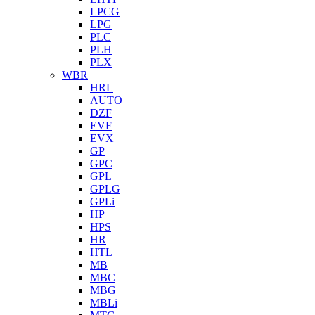
LPCG
LPG
PLC
PLH
PLX
WBR
HRL
AUTO
DZF
EVF
EVX
GP
GPC
GPL
GPLG
GPLi
HP
HPS
HR
HTL
MB
MBC
MBG
MBLi