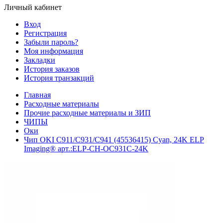
Личный кабинет
Вход
Регистрация
Забыли пароль?
Моя информация
Закладки
История заказов
История транзакций
Главная
Расходные материалы
Прочие расходные материалы и ЗИП
ЧИПЫ
Оки
Чип OKI C911/С931/С941 (45536415) Cyan, 24K ELP
Imaging® арт.:ELP-CH-OC931C-24K