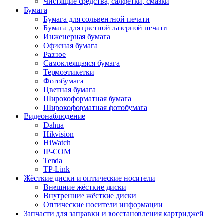
Чистящие средства, салфетки, смазки
Бумага
Бумага для сольвентной печати
Бумага для цветной лазерной печати
Инженерная бумага
Офисная бумага
Разное
Самоклеящаяся бумага
Термоэтикетки
Фотобумага
Цветная бумага
Широкоформатная бумага
Широкоформатная фотобумага
Видеонаблюдение
Dahua
Hikvision
HiWatch
IP-COM
Tenda
TP-Link
Жёсткие диски и оптические носители
Внешние жёсткие диски
Внутренние жёсткие диски
Оптические носители информации
Запчасти для заправки и восстановления картриджей