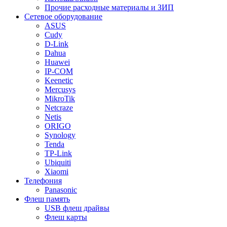
Прочие расходные материалы и ЗИП
Сетевое оборудование
ASUS
Cudy
D-Link
Dahua
Huawei
IP-COM
Keenetic
Mercusys
MikroTik
Netcraze
Netis
ORIGO
Synology
Tenda
TP-Link
Ubiquiti
Xiaomi
Телефония
Panasonic
Флеш память
USB флеш драйвы
Флеш карты