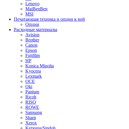
Lenovo
MaiBenBen
MSI
Печатающая техника и опции к ней
Опции
Расходные материалы
Avision
Brother
Canon
Epson
Fujifilm
HP
Konica Minolta
Kyocera
Lexmark
OCE
Oki
Pantum
Ricoh
RISO
ROWE
Samsung
Sharp
Xerox
Катюша/Sindoh