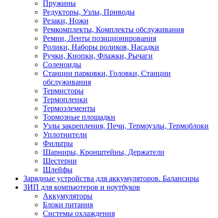
Пружины
Редукторы, Узлы, Приводы
Резаки, Ножи
Ремкомплекты, Комплекты обслуживания
Ремни, Ленты позиционирования
Ролики, Наборы роликов, Насадки
Ручки, Кнопки, Флажки, Рычаги
Соленоиды
Станции парковки, Головки, Станции
обслуживания
Термисторы
Термопленки
Термоэлементы
Тормозные площадки
Узлы закрепления, Печи, Термоузлы, Термоблоки
Уплотнители
Фильтры
Шарниры, Кронштейны, Держатели
Шестерни
Шлейфы
Зарядные устройства для аккумуляторов. Балансиры
ЗИП для компьютеров и ноутбуков
Аккумуляторы
Блоки питания
Системы охлаждения