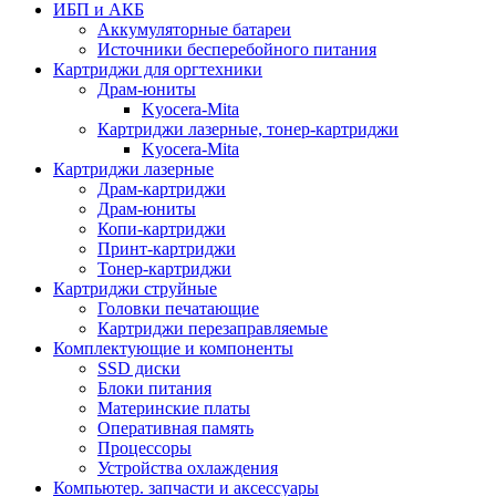
ИБП и АКБ
Аккумуляторные батареи
Источники бесперебойного питания
Картриджи для оргтехники
Драм-юниты
Kyocera-Mita
Картриджи лазерные, тонер-картриджи
Kyocera-Mita
Картриджи лазерные
Драм-картриджи
Драм-юниты
Копи-картриджи
Принт-картриджи
Тонер-картриджи
Картриджи струйные
Головки печатающие
Картриджи перезаправляемые
Комплектующие и компоненты
SSD диски
Блоки питания
Материнские платы
Оперативная память
Процессоры
Устройства охлаждения
Компьютер. запчасти и аксессуары