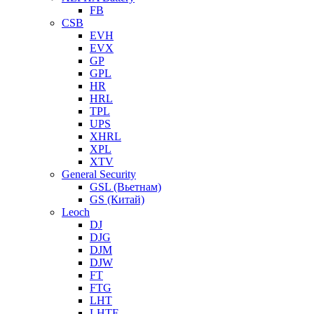
FB
CSB
EVH
EVX
GP
GPL
HR
HRL
TPL
UPS
XHRL
XPL
XTV
General Security
GSL (Вьетнам)
GS (Китай)
Leoch
DJ
DJG
DJM
DJW
FT
FTG
LHT
LHTF