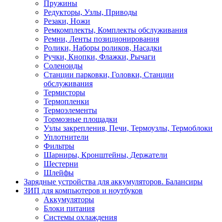
Пружины
Редукторы, Узлы, Приводы
Резаки, Ножи
Ремкомплекты, Комплекты обслуживания
Ремни, Ленты позиционирования
Ролики, Наборы роликов, Насадки
Ручки, Кнопки, Флажки, Рычаги
Соленоиды
Станции парковки, Головки, Станции
обслуживания
Термисторы
Термопленки
Термоэлементы
Тормозные площадки
Узлы закрепления, Печи, Термоузлы, Термоблоки
Уплотнители
Фильтры
Шарниры, Кронштейны, Держатели
Шестерни
Шлейфы
Зарядные устройства для аккумуляторов. Балансиры
ЗИП для компьютеров и ноутбуков
Аккумуляторы
Блоки питания
Системы охлаждения