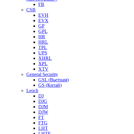
FB
CSB
EVH
EVX
GP
GPL
HR
HRL
TPL
UPS
XHRL
XPL
XTV
General Security
GSL (Вьетнам)
GS (Китай)
Leoch
DJ
DJG
DJM
DJW
FT
FTG
LHT
LHTF