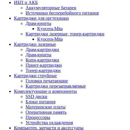
ИБП и АКБ
Аккумуляторные батареи
Источники бесперебойного питания
Картриджи для оргтехники
Драм-юниты
Kyocera-Mita
Картриджи лазерные, тонер-картриджи
Kyocera-Mita
Картриджи лазерные
Драм-картриджи
Драм-юниты
Копи-картриджи
Принт-картриджи
Тонер-картриджи
Картриджи струйные
Головки печатающие
Картриджи перезаправляемые
Комплектующие и компоненты
SSD диски
Блоки питания
Материнские платы
Оперативная память
Процессоры
Устройства охлаждения
Компьютер. запчасти и аксессуары