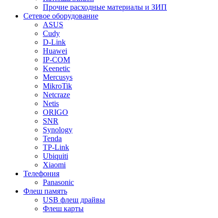
Прочие расходные материалы и ЗИП
Сетевое оборудование
ASUS
Cudy
D-Link
Huawei
IP-COM
Keenetic
Mercusys
MikroTik
Netcraze
Netis
ORIGO
SNR
Synology
Tenda
TP-Link
Ubiquiti
Xiaomi
Телефония
Panasonic
Флеш память
USB флеш драйвы
Флеш карты