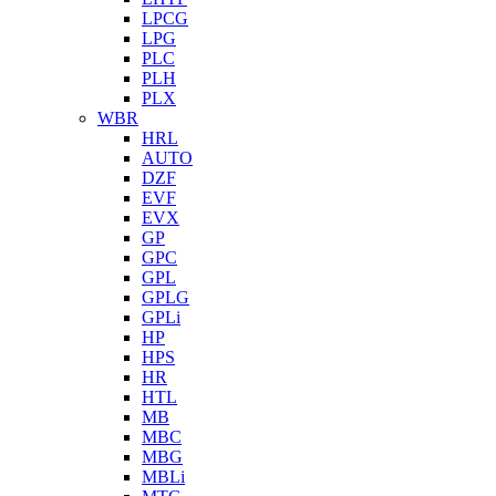
LPCG
LPG
PLC
PLH
PLX
WBR
HRL
AUTO
DZF
EVF
EVX
GP
GPC
GPL
GPLG
GPLi
HP
HPS
HR
HTL
MB
MBC
MBG
MBLi