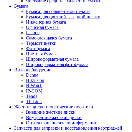
Чистящие средства, салфетки, смазки
Бумага
Бумага для сольвентной печати
Бумага для цветной лазерной печати
Инженерная бумага
Офисная бумага
Разное
Самоклеящаяся бумага
Термоэтикетки
Фотобумага
Цветная бумага
Широкоформатная бумага
Широкоформатная фотобумага
Видеонаблюдение
Dahua
Hikvision
HiWatch
IP-COM
Tenda
TP-Link
Жёсткие диски и оптические носители
Внешние жёсткие диски
Внутренние жёсткие диски
Оптические носители информации
Запчасти для заправки и восстановления картриджей