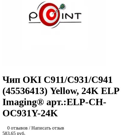
Чип OKI C911/С931/С941
(45536413) Yellow, 24K ELP
Imaging® арт.:ELP-CH-
OC931Y-24K
0 отзывов
/
Написать отзыв
583.65 руб.