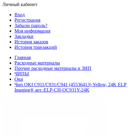
Личный кабинет
Вход
Регистрация
Забыли пароль?
Моя информация
Закладки
История заказов
История транзакций
Главная
Расходные материалы
Прочие расходные материалы и ЗИП
ЧИПЫ
Оки
Чип OKI C911/С931/С941 (45536413) Yellow, 24K ELP
Imaging® арт.:ELP-CH-OC931Y-24K