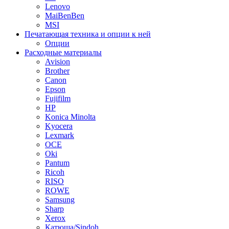
Lenovo
MaiBenBen
MSI
Печатающая техника и опции к ней
Опции
Расходные материалы
Avision
Brother
Canon
Epson
Fujifilm
HP
Konica Minolta
Kyocera
Lexmark
OCE
Oki
Pantum
Ricoh
RISO
ROWE
Samsung
Sharp
Xerox
Катюша/Sindoh