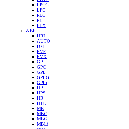
LPCG
LPG
PLC
PLH
PLX
WBR
HRL
AUTO
DZF
EVF
EVX
GP
GPC
GPL
GPLG
GPLi
HP
HPS
HR
HTL
MB
MBC
MBG
MBLi