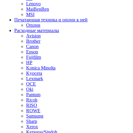
Lenovo
MaiBenBen
MSI
Печатающая техника и опции к ней
Опции
Расходные материалы
Avision
Brother
Canon
Epson
Fujifilm
HP
Konica Minolta
Kyocera
Lexmark
OCE
Oki
Pantum
Ricoh
RISO
ROWE
Samsung
Sharp
Xerox
Катюша/Sindoh