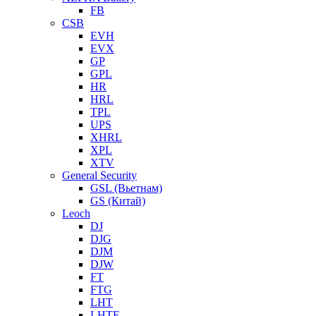
FB
CSB
EVH
EVX
GP
GPL
HR
HRL
TPL
UPS
XHRL
XPL
XTV
General Security
GSL (Вьетнам)
GS (Китай)
Leoch
DJ
DJG
DJM
DJW
FT
FTG
LHT
LHTF