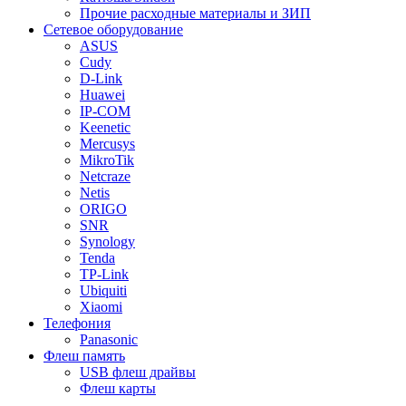
Прочие расходные материалы и ЗИП
Сетевое оборудование
ASUS
Cudy
D-Link
Huawei
IP-COM
Keenetic
Mercusys
MikroTik
Netcraze
Netis
ORIGO
SNR
Synology
Tenda
TP-Link
Ubiquiti
Xiaomi
Телефония
Panasonic
Флеш память
USB флеш драйвы
Флеш карты