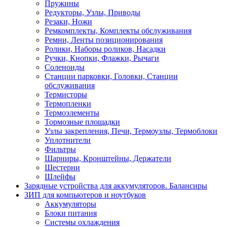
Пружины
Редукторы, Узлы, Приводы
Резаки, Ножи
Ремкомплекты, Комплекты обслуживания
Ремни, Ленты позиционирования
Ролики, Наборы роликов, Насадки
Ручки, Кнопки, Флажки, Рычаги
Соленоиды
Станции парковки, Головки, Станции
обслуживания
Термисторы
Термопленки
Термоэлементы
Тормозные площадки
Узлы закрепления, Печи, Термоузлы, Термоблоки
Уплотнители
Фильтры
Шарниры, Кронштейны, Держатели
Шестерни
Шлейфы
Зарядные устройства для аккумуляторов. Балансиры
ЗИП для компьютеров и ноутбуков
Аккумуляторы
Блоки питания
Системы охлаждения