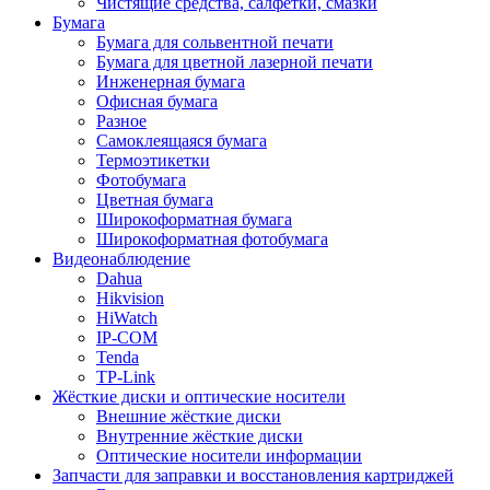
Чистящие средства, салфетки, смазки
Бумага
Бумага для сольвентной печати
Бумага для цветной лазерной печати
Инженерная бумага
Офисная бумага
Разное
Самоклеящаяся бумага
Термоэтикетки
Фотобумага
Цветная бумага
Широкоформатная бумага
Широкоформатная фотобумага
Видеонаблюдение
Dahua
Hikvision
HiWatch
IP-COM
Tenda
TP-Link
Жёсткие диски и оптические носители
Внешние жёсткие диски
Внутренние жёсткие диски
Оптические носители информации
Запчасти для заправки и восстановления картриджей