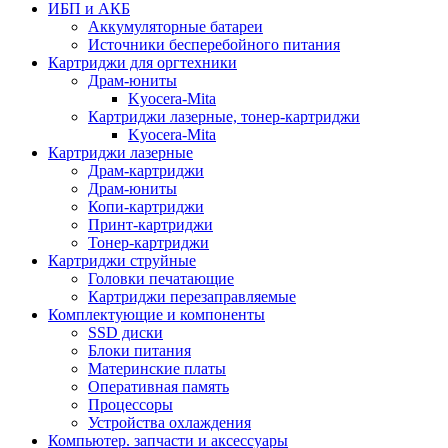
ИБП и АКБ
Аккумуляторные батареи
Источники бесперебойного питания
Картриджи для оргтехники
Драм-юниты
Kyocera-Mita
Картриджи лазерные, тонер-картриджи
Kyocera-Mita
Картриджи лазерные
Драм-картриджи
Драм-юниты
Копи-картриджи
Принт-картриджи
Тонер-картриджи
Картриджи струйные
Головки печатающие
Картриджи перезаправляемые
Комплектующие и компоненты
SSD диски
Блоки питания
Материнские платы
Оперативная память
Процессоры
Устройства охлаждения
Компьютер. запчасти и аксессуары