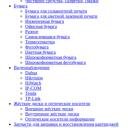
Чистящие средства, салфетки, смазки
Бумага
Бумага для сольвентной печати
Бумага для цветной лазерной печати
Инженерная бумага
Офисная бумага
Разное
Самоклеящаяся бумага
Термоэтикетки
Фотобумага
Цветная бумага
Широкоформатная бумага
Широкоформатная фотобумага
Видеонаблюдение
Dahua
Hikvision
HiWatch
IP-COM
Tenda
TP-Link
Жёсткие диски и оптические носители
Внешние жёсткие диски
Внутренние жёсткие диски
Оптические носители информации
Запчасти для заправки и восстановления картриджей