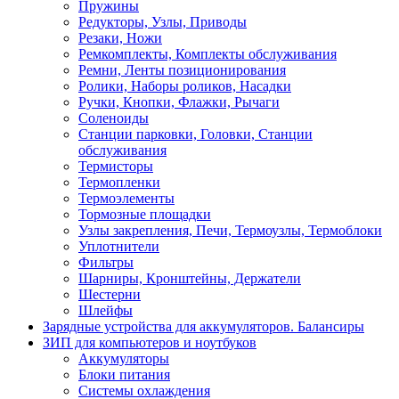
Пружины
Редукторы, Узлы, Приводы
Резаки, Ножи
Ремкомплекты, Комплекты обслуживания
Ремни, Ленты позиционирования
Ролики, Наборы роликов, Насадки
Ручки, Кнопки, Флажки, Рычаги
Соленоиды
Станции парковки, Головки, Станции
обслуживания
Термисторы
Термопленки
Термоэлементы
Тормозные площадки
Узлы закрепления, Печи, Термоузлы, Термоблоки
Уплотнители
Фильтры
Шарниры, Кронштейны, Держатели
Шестерни
Шлейфы
Зарядные устройства для аккумуляторов. Балансиры
ЗИП для компьютеров и ноутбуков
Аккумуляторы
Блоки питания
Системы охлаждения