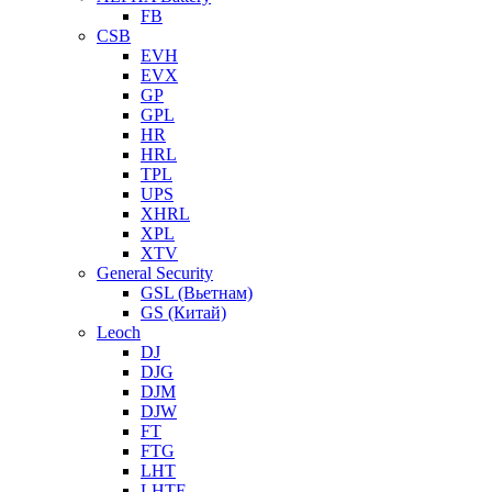
FB
CSB
EVH
EVX
GP
GPL
HR
HRL
TPL
UPS
XHRL
XPL
XTV
General Security
GSL (Вьетнам)
GS (Китай)
Leoch
DJ
DJG
DJM
DJW
FT
FTG
LHT
LHTF