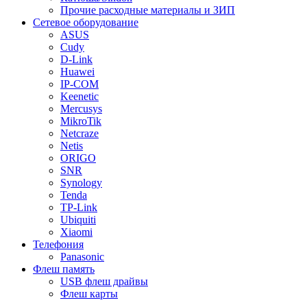
Прочие расходные материалы и ЗИП
Сетевое оборудование
ASUS
Cudy
D-Link
Huawei
IP-COM
Keenetic
Mercusys
MikroTik
Netcraze
Netis
ORIGO
SNR
Synology
Tenda
TP-Link
Ubiquiti
Xiaomi
Телефония
Panasonic
Флеш память
USB флеш драйвы
Флеш карты