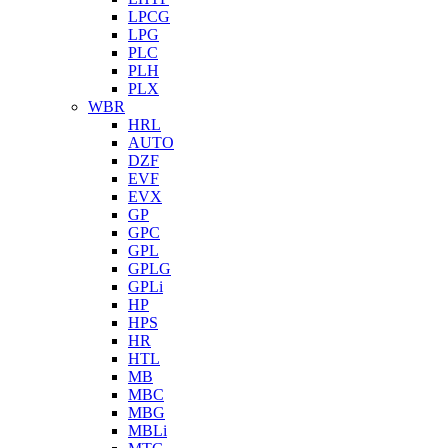
LPCG
LPG
PLC
PLH
PLX
WBR
HRL
AUTO
DZF
EVF
EVX
GP
GPC
GPL
GPLG
GPLi
HP
HPS
HR
HTL
MB
MBC
MBG
MBLi