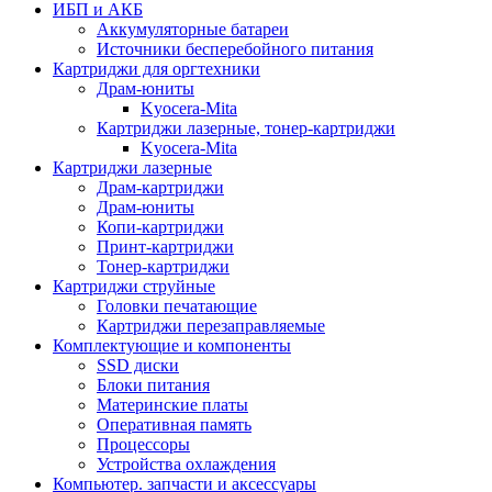
ИБП и АКБ
Аккумуляторные батареи
Источники бесперебойного питания
Картриджи для оргтехники
Драм-юниты
Kyocera-Mita
Картриджи лазерные, тонер-картриджи
Kyocera-Mita
Картриджи лазерные
Драм-картриджи
Драм-юниты
Копи-картриджи
Принт-картриджи
Тонер-картриджи
Картриджи струйные
Головки печатающие
Картриджи перезаправляемые
Комплектующие и компоненты
SSD диски
Блоки питания
Материнские платы
Оперативная память
Процессоры
Устройства охлаждения
Компьютер. запчасти и аксессуары