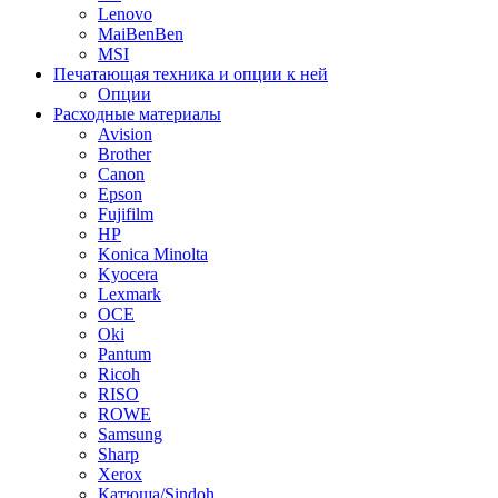
Lenovo
MaiBenBen
MSI
Печатающая техника и опции к ней
Опции
Расходные материалы
Avision
Brother
Canon
Epson
Fujifilm
HP
Konica Minolta
Kyocera
Lexmark
OCE
Oki
Pantum
Ricoh
RISO
ROWE
Samsung
Sharp
Xerox
Катюша/Sindoh