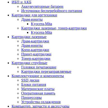
ИБП и АКБ
Аккумуляторные батареи
Источники бесперебойного питания
Картриджи для оргтехники
Драм-юниты
Kyocera-Mita
Картриджи лазерные, тонер-картриджи
Kyocera-Mita
Картриджи лазерные
Драм-картриджи
Драм-юниты
Копи-картриджи
Принт-картриджи
Тонер-картриджи
Картриджи струйные
Головки печатающие
Картриджи перезаправляемые
Комплектующие и компоненты
SSD диски
Блоки питания
Материнские платы
Оперативная память
Процессоры
Устройства охлаждения
Компьютер. запчасти и аксессуары