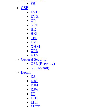
FB
CSB
EVH
EVX
GP
GPL
HR
HRL
TPL
UPS
XHRL
XPL
XTV
General Security
GSL (Вьетнам)
GS (Китай)
Leoch
DJ
DJG
DJM
DJW
FT
FTG
LHT
LHTF