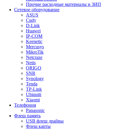
Прочие расходные материалы и ЗИП
Сетевое оборудование
ASUS
Cudy
D-Link
Huawei
IP-COM
Keenetic
Mercusys
MikroTik
Netcraze
Netis
ORIGO
SNR
Synology
Tenda
TP-Link
Ubiquiti
Xiaomi
Телефония
Panasonic
Флеш память
USB флеш драйвы
Флеш карты