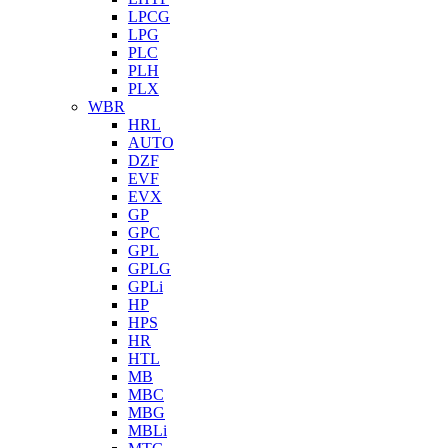
LPCG
LPG
PLC
PLH
PLX
WBR
HRL
AUTO
DZF
EVF
EVX
GP
GPC
GPL
GPLG
GPLi
HP
HPS
HR
HTL
MB
MBC
MBG
MBLi