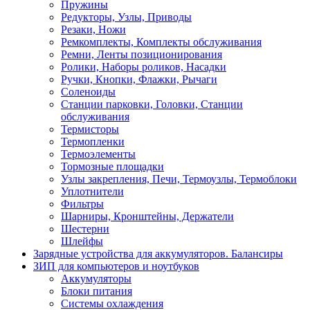
Пружины
Редукторы, Узлы, Приводы
Резаки, Ножи
Ремкомплекты, Комплекты обслуживания
Ремни, Ленты позиционирования
Ролики, Наборы роликов, Насадки
Ручки, Кнопки, Флажки, Рычаги
Соленоиды
Станции парковки, Головки, Станции
обслуживания
Термисторы
Термопленки
Термоэлементы
Тормозные площадки
Узлы закрепления, Печи, Термоузлы, Термоблоки
Уплотнители
Фильтры
Шарниры, Кронштейны, Держатели
Шестерни
Шлейфы
Зарядные устройства для аккумуляторов. Балансиры
ЗИП для компьютеров и ноутбуков
Аккумуляторы
Блоки питания
Системы охлаждения