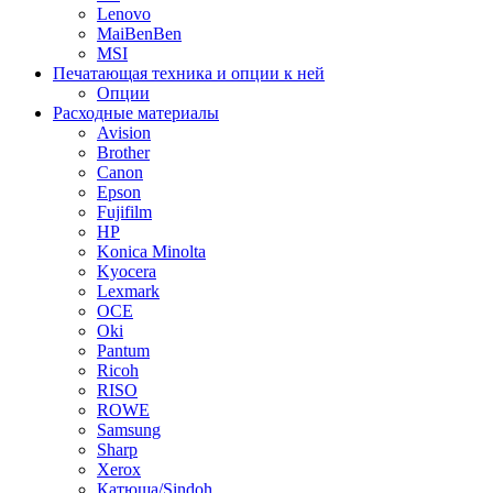
Lenovo
MaiBenBen
MSI
Печатающая техника и опции к ней
Опции
Расходные материалы
Avision
Brother
Canon
Epson
Fujifilm
HP
Konica Minolta
Kyocera
Lexmark
OCE
Oki
Pantum
Ricoh
RISO
ROWE
Samsung
Sharp
Xerox
Катюша/Sindoh