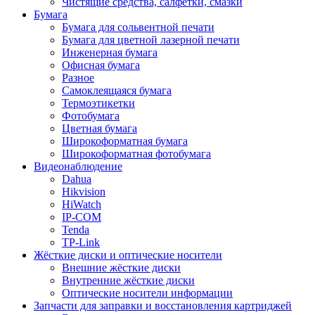
Чистящие средства, салфетки, смазки
Бумага
Бумага для сольвентной печати
Бумага для цветной лазерной печати
Инженерная бумага
Офисная бумага
Разное
Самоклеящаяся бумага
Термоэтикетки
Фотобумага
Цветная бумага
Широкоформатная бумага
Широкоформатная фотобумага
Видеонаблюдение
Dahua
Hikvision
HiWatch
IP-COM
Tenda
TP-Link
Жёсткие диски и оптические носители
Внешние жёсткие диски
Внутренние жёсткие диски
Оптические носители информации
Запчасти для заправки и восстановления картриджей