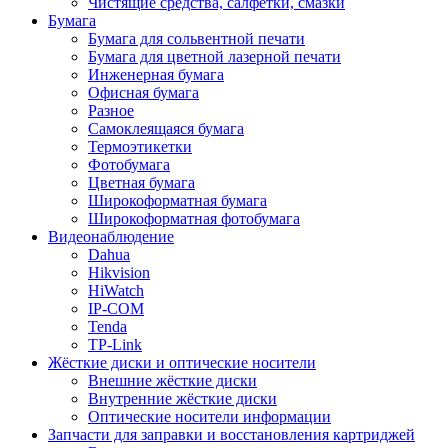
Чистящие средства, салфетки, смазки
Бумага
Бумага для сольвентной печати
Бумага для цветной лазерной печати
Инженерная бумага
Офисная бумага
Разное
Самоклеящаяся бумага
Термоэтикетки
Фотобумага
Цветная бумага
Широкоформатная бумага
Широкоформатная фотобумага
Видеонаблюдение
Dahua
Hikvision
HiWatch
IP-COM
Tenda
TP-Link
Жёсткие диски и оптические носители
Внешние жёсткие диски
Внутренние жёсткие диски
Оптические носители информации
Запчасти для заправки и восстановления картриджей