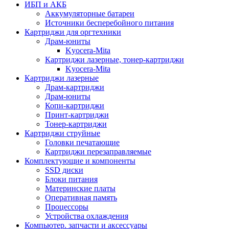
ИБП и АКБ
Аккумуляторные батареи
Источники бесперебойного питания
Картриджи для оргтехники
Драм-юниты
Kyocera-Mita
Картриджи лазерные, тонер-картриджи
Kyocera-Mita
Картриджи лазерные
Драм-картриджи
Драм-юниты
Копи-картриджи
Принт-картриджи
Тонер-картриджи
Картриджи струйные
Головки печатающие
Картриджи перезаправляемые
Комплектующие и компоненты
SSD диски
Блоки питания
Материнские платы
Оперативная память
Процессоры
Устройства охлаждения
Компьютер. запчасти и аксессуары