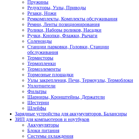
Пружины
Редукторы, Узлы, Приводы
Резаки, Ножи
Ремкомплекты, Комплекты обслуживания
Ремни, Ленты позиционирования
Ролики, Наборы роликов, Насадки
Ручки, Кнопки, Флажки, Рычаги
Соленоиды
Станции парковки, Головки, Станции
обслуживания
Термисторы
Термопленки
Термоэлементы
Тормозные площадки
Узлы закрепления, Печи, Термоузлы, Термоблоки
Уплотнители
Фильтры
Шарниры, Кронштейны, Держатели
Шестерни
Шлейфы
Зарядные устройства для аккумуляторов. Балансиры
ЗИП для компьютеров и ноутбуков
Аккумуляторы
Блоки питания
Системы охлаждения