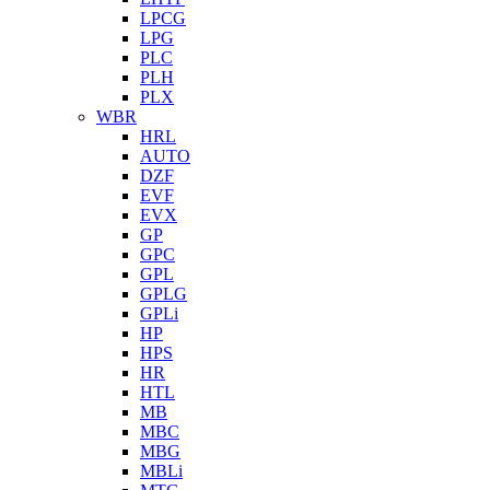
LPCG
LPG
PLC
PLH
PLX
WBR
HRL
AUTO
DZF
EVF
EVX
GP
GPC
GPL
GPLG
GPLi
HP
HPS
HR
HTL
MB
MBC
MBG
MBLi