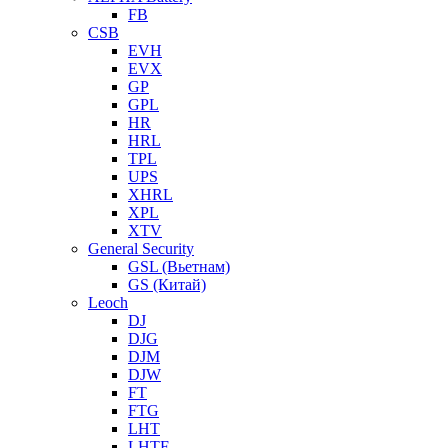
FB
CSB
EVH
EVX
GP
GPL
HR
HRL
TPL
UPS
XHRL
XPL
XTV
General Security
GSL (Вьетнам)
GS (Китай)
Leoch
DJ
DJG
DJM
DJW
FT
FTG
LHT
LHTF