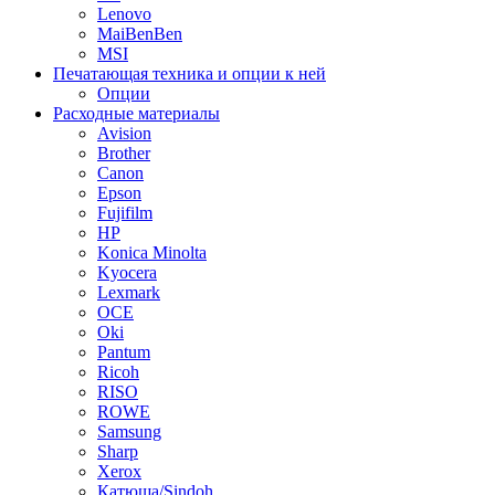
Lenovo
MaiBenBen
MSI
Печатающая техника и опции к ней
Опции
Расходные материалы
Avision
Brother
Canon
Epson
Fujifilm
HP
Konica Minolta
Kyocera
Lexmark
OCE
Oki
Pantum
Ricoh
RISO
ROWE
Samsung
Sharp
Xerox
Катюша/Sindoh