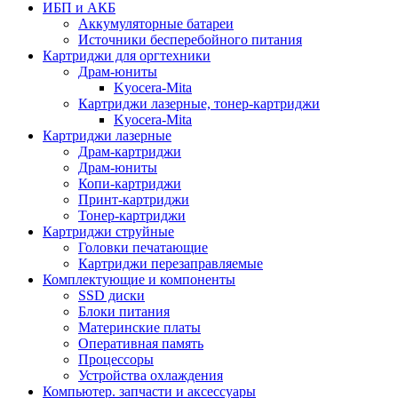
ИБП и АКБ
Аккумуляторные батареи
Источники бесперебойного питания
Картриджи для оргтехники
Драм-юниты
Kyocera-Mita
Картриджи лазерные, тонер-картриджи
Kyocera-Mita
Картриджи лазерные
Драм-картриджи
Драм-юниты
Копи-картриджи
Принт-картриджи
Тонер-картриджи
Картриджи струйные
Головки печатающие
Картриджи перезаправляемые
Комплектующие и компоненты
SSD диски
Блоки питания
Материнские платы
Оперативная память
Процессоры
Устройства охлаждения
Компьютер. запчасти и аксессуары