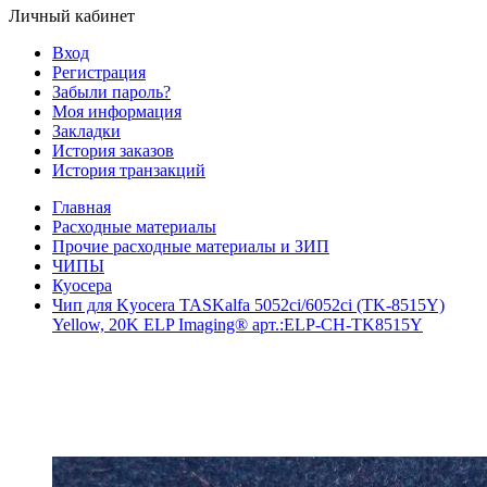
Личный кабинет
Вход
Регистрация
Забыли пароль?
Моя информация
Закладки
История заказов
История транзакций
Главная
Расходные материалы
Прочие расходные материалы и ЗИП
ЧИПЫ
Куосера
Чип для Kyocera TASKalfa 5052ci/6052ci (TK-8515Y)
Yellow, 20K ELP Imaging® арт.:ELP-CH-TK8515Y