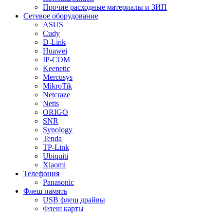
Прочие расходные материалы и ЗИП
Сетевое оборудование
ASUS
Cudy
D-Link
Huawei
IP-COM
Keenetic
Mercusys
MikroTik
Netcraze
Netis
ORIGO
SNR
Synology
Tenda
TP-Link
Ubiquiti
Xiaomi
Телефония
Panasonic
Флеш память
USB флеш драйвы
Флеш карты