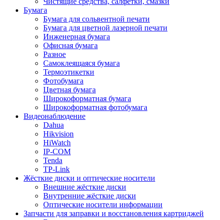
Чистящие средства, салфетки, смазки
Бумага
Бумага для сольвентной печати
Бумага для цветной лазерной печати
Инженерная бумага
Офисная бумага
Разное
Самоклеящаяся бумага
Термоэтикетки
Фотобумага
Цветная бумага
Широкоформатная бумага
Широкоформатная фотобумага
Видеонаблюдение
Dahua
Hikvision
HiWatch
IP-COM
Tenda
TP-Link
Жёсткие диски и оптические носители
Внешние жёсткие диски
Внутренние жёсткие диски
Оптические носители информации
Запчасти для заправки и восстановления картриджей