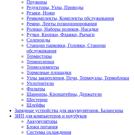
Пружины
Редукторы, Узлы, Приводы
Резаки, Ножи
Ремкомплекты, Комплекты обслуживания
Ремни, Ленты позиционирования
Ролики, Наборы роликов, Насадки
Ручки, Кнопки, Флажки, Рычаги
Соленоиды
Станции парковки, Головки, Станции
обслуживания
Термисторы
Термопленки
Термоэлементы
Тормозные площадки
Узлы закрепления, Печи, Термоузлы, Термоблоки
Уплотнители
Фильтры
Шарниры, Кронштейны, Держатели
Шестерни
Шлейфы
Зарядные устройства для аккумуляторов. Балансиры
ЗИП для компьютеров и ноутбуков
Аккумуляторы
Блоки питания
Системы охлаждения