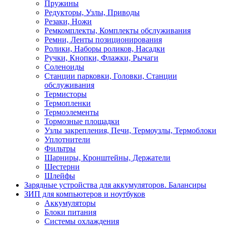
Пружины
Редукторы, Узлы, Приводы
Резаки, Ножи
Ремкомплекты, Комплекты обслуживания
Ремни, Ленты позиционирования
Ролики, Наборы роликов, Насадки
Ручки, Кнопки, Флажки, Рычаги
Соленоиды
Станции парковки, Головки, Станции
обслуживания
Термисторы
Термопленки
Термоэлементы
Тормозные площадки
Узлы закрепления, Печи, Термоузлы, Термоблоки
Уплотнители
Фильтры
Шарниры, Кронштейны, Держатели
Шестерни
Шлейфы
Зарядные устройства для аккумуляторов. Балансиры
ЗИП для компьютеров и ноутбуков
Аккумуляторы
Блоки питания
Системы охлаждения