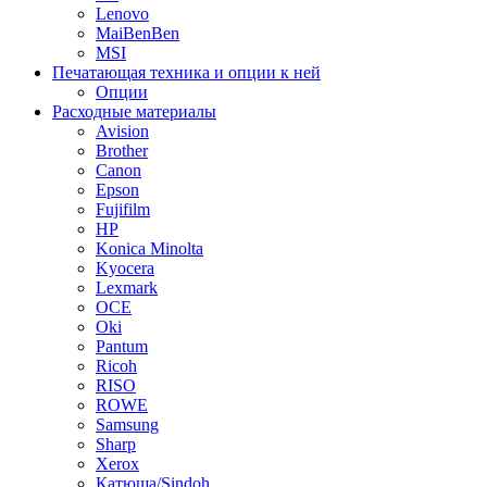
Lenovo
MaiBenBen
MSI
Печатающая техника и опции к ней
Опции
Расходные материалы
Avision
Brother
Canon
Epson
Fujifilm
HP
Konica Minolta
Kyocera
Lexmark
OCE
Oki
Pantum
Ricoh
RISO
ROWE
Samsung
Sharp
Xerox
Катюша/Sindoh