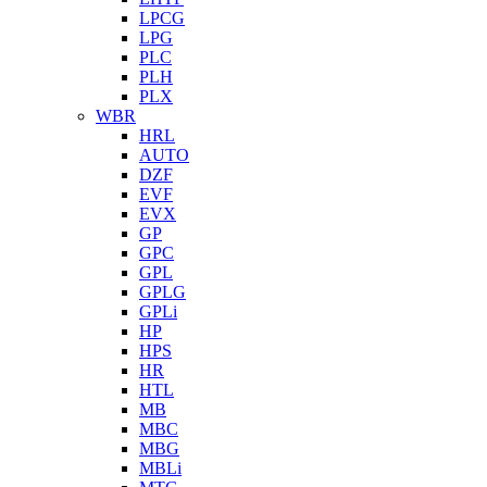
LPCG
LPG
PLC
PLH
PLX
WBR
HRL
AUTO
DZF
EVF
EVX
GP
GPC
GPL
GPLG
GPLi
HP
HPS
HR
HTL
MB
MBC
MBG
MBLi