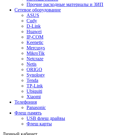
Прочие расходные материалы и ЗИП
Сетевое оборудование
ASUS
Cudy
D-Link
Huawei
IP-COM
Keenetic
Mercusys
MikroTik
Netcraze
Netis
ORIGO
Synology
Tenda
TP-Link
Ubiquiti
Xiaomi
Телефония
Panasonic
Флеш память
USB флеш драйвы
Флеш карты
Личный кабинет