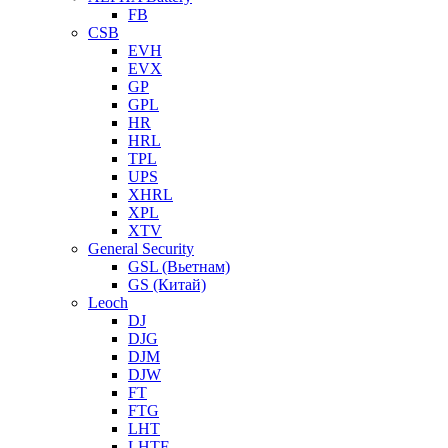
FB
CSB
EVH
EVX
GP
GPL
HR
HRL
TPL
UPS
XHRL
XPL
XTV
General Security
GSL (Вьетнам)
GS (Китай)
Leoch
DJ
DJG
DJM
DJW
FT
FTG
LHT
LHTF