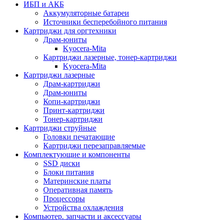
ИБП и АКБ
Аккумуляторные батареи
Источники бесперебойного питания
Картриджи для оргтехники
Драм-юниты
Kyocera-Mita
Картриджи лазерные, тонер-картриджи
Kyocera-Mita
Картриджи лазерные
Драм-картриджи
Драм-юниты
Копи-картриджи
Принт-картриджи
Тонер-картриджи
Картриджи струйные
Головки печатающие
Картриджи перезаправляемые
Комплектующие и компоненты
SSD диски
Блоки питания
Материнские платы
Оперативная память
Процессоры
Устройства охлаждения
Компьютер. запчасти и аксессуары