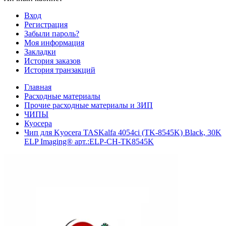
Вход
Регистрация
Забыли пароль?
Моя информация
Закладки
История заказов
История транзакций
Главная
Расходные материалы
Прочие расходные материалы и ЗИП
ЧИПЫ
Куосера
Чип для Kyocera TASKalfa 4054ci (TK-8545K) Black, 30K
ELP Imaging® арт.:ELP-CH-TK8545K