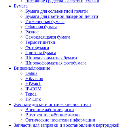
Чистящие средства, салфетки, смазки
Бумага
Бумага для сольвентной печати
Бумага для цветной лазерной печати
Инженерная бумага
Офисная бумага
Разное
Самоклеящаяся бумага
Термоэтикетки
Фотобумага
Цветная бумага
Широкоформатная бумага
Широкоформатная фотобумага
Видеонаблюдение
Dahua
Hikvision
HiWatch
IP-COM
Tenda
TP-Link
Жёсткие диски и оптические носители
Внешние жёсткие диски
Внутренние жёсткие диски
Оптические носители информации
Запчасти для заправки и восстановления картриджей