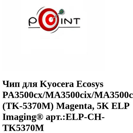
Чип для Kyocera Ecosys
PA3500cx/MA3500cix/MA3500c
(TK-5370M) Magenta, 5K ELP
Imaging® арт.:ELP-CH-
TK5370M