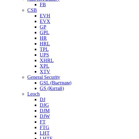
FB
CSB
EVH
EVX
GP
GPL
HR
HRL
TPL
UPS
XHRL
XPL
XTV
General Security
GSL (Вьетнам)
GS (Китай)
Leoch
DJ
DJG
DJM
DJW
FT
FTG
LHT
LHTF