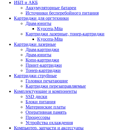
ИБП и АКБ
Аккумуляторные батареи
Источники бесперебойного питания
Картриджи для оргтехники
Драм-юниты
Kyocera-Mita
Картриджи лазерные, тонер-картриджи
Kyocera-Mita
Картриджи лазерные
Драм-картриджи
Драм-юниты
Копи-картриджи
Принт-картриджи
Тонер-картриджи
Картриджи струйные
Головки печатающие
Картриджи перезаправляемые
Комплектующие и компоненты
SSD диски
Блоки питания
Материнские платы
Оперативная память
Процессоры
Устройства охлаждения
Компьютер. запчасти и аксессуары