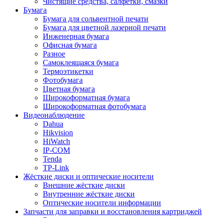
Чистящие средства, салфетки, смазки
Бумага
Бумага для сольвентной печати
Бумага для цветной лазерной печати
Инженерная бумага
Офисная бумага
Разное
Самоклеящаяся бумага
Термоэтикетки
Фотобумага
Цветная бумага
Широкоформатная бумага
Широкоформатная фотобумага
Видеонаблюдение
Dahua
Hikvision
HiWatch
IP-COM
Tenda
TP-Link
Жёсткие диски и оптические носители
Внешние жёсткие диски
Внутренние жёсткие диски
Оптические носители информации
Запчасти для заправки и восстановления картриджей