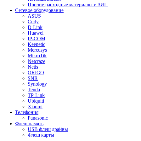
Прочие расходные материалы и ЗИП
Сетевое оборудование
ASUS
Cudy
D-Link
Huawei
IP-COM
Keenetic
Mercusys
MikroTik
Netcraze
Netis
ORIGO
SNR
Synology
Tenda
TP-Link
Ubiquiti
Xiaomi
Телефония
Panasonic
Флеш память
USB флеш драйвы
Флеш карты