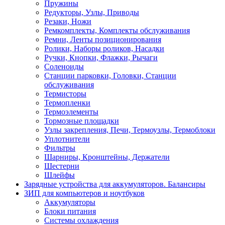
Пружины
Редукторы, Узлы, Приводы
Резаки, Ножи
Ремкомплекты, Комплекты обслуживания
Ремни, Ленты позиционирования
Ролики, Наборы роликов, Насадки
Ручки, Кнопки, Флажки, Рычаги
Соленоиды
Станции парковки, Головки, Станции
обслуживания
Термисторы
Термопленки
Термоэлементы
Тормозные площадки
Узлы закрепления, Печи, Термоузлы, Термоблоки
Уплотнители
Фильтры
Шарниры, Кронштейны, Держатели
Шестерни
Шлейфы
Зарядные устройства для аккумуляторов. Балансиры
ЗИП для компьютеров и ноутбуков
Аккумуляторы
Блоки питания
Системы охлаждения