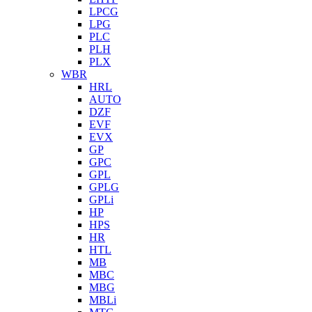
LPCG
LPG
PLC
PLH
PLX
WBR
HRL
AUTO
DZF
EVF
EVX
GP
GPC
GPL
GPLG
GPLi
HP
HPS
HR
HTL
MB
MBC
MBG
MBLi