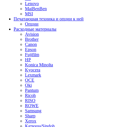
Lenovo
MaiBenBen
MSI
Печатающая техника и опции к ней
Опции
Расходные материалы
Avision
Brother
Canon
Epson
Fujifilm
HP
Konica Minolta
Kyocera
Lexmark
OCE
Oki
Pantum
Ricoh
RISO
ROWE
Samsung
Sharp
Xerox
Катюша/Sindoh