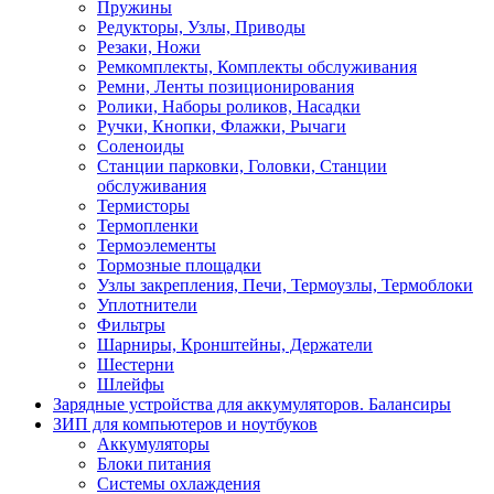
Пружины
Редукторы, Узлы, Приводы
Резаки, Ножи
Ремкомплекты, Комплекты обслуживания
Ремни, Ленты позиционирования
Ролики, Наборы роликов, Насадки
Ручки, Кнопки, Флажки, Рычаги
Соленоиды
Станции парковки, Головки, Станции
обслуживания
Термисторы
Термопленки
Термоэлементы
Тормозные площадки
Узлы закрепления, Печи, Термоузлы, Термоблоки
Уплотнители
Фильтры
Шарниры, Кронштейны, Держатели
Шестерни
Шлейфы
Зарядные устройства для аккумуляторов. Балансиры
ЗИП для компьютеров и ноутбуков
Аккумуляторы
Блоки питания
Системы охлаждения