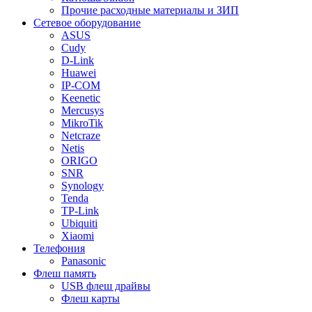
Прочие расходные материалы и ЗИП
Сетевое оборудование
ASUS
Cudy
D-Link
Huawei
IP-COM
Keenetic
Mercusys
MikroTik
Netcraze
Netis
ORIGO
SNR
Synology
Tenda
TP-Link
Ubiquiti
Xiaomi
Телефония
Panasonic
Флеш память
USB флеш драйвы
Флеш карты