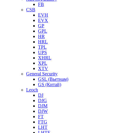
FB
CSB
EVH
EVX
GP
GPL
HR
HRL
TPL
UPS
XHRL
XPL
XTV
General Security
GSL (Вьетнам)
GS (Китай)
Leoch
DJ
DJG
DJM
DJW
FT
FTG
LHT
LHTF