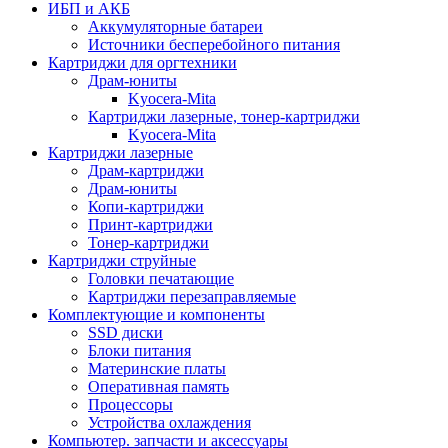
ИБП и АКБ
Аккумуляторные батареи
Источники бесперебойного питания
Картриджи для оргтехники
Драм-юниты
Kyocera-Mita
Картриджи лазерные, тонер-картриджи
Kyocera-Mita
Картриджи лазерные
Драм-картриджи
Драм-юниты
Копи-картриджи
Принт-картриджи
Тонер-картриджи
Картриджи струйные
Головки печатающие
Картриджи перезаправляемые
Комплектующие и компоненты
SSD диски
Блоки питания
Материнские платы
Оперативная память
Процессоры
Устройства охлаждения
Компьютер. запчасти и аксессуары