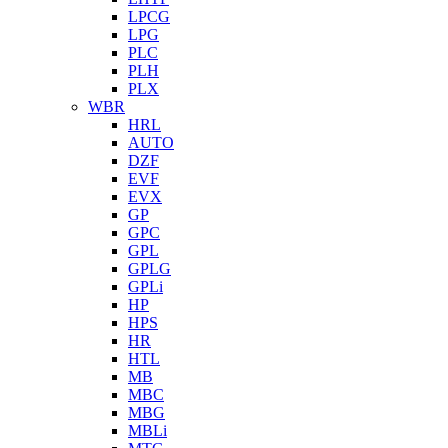
LPCG
LPG
PLC
PLH
PLX
WBR
HRL
AUTO
DZF
EVF
EVX
GP
GPC
GPL
GPLG
GPLi
HP
HPS
HR
HTL
MB
MBC
MBG
MBLi