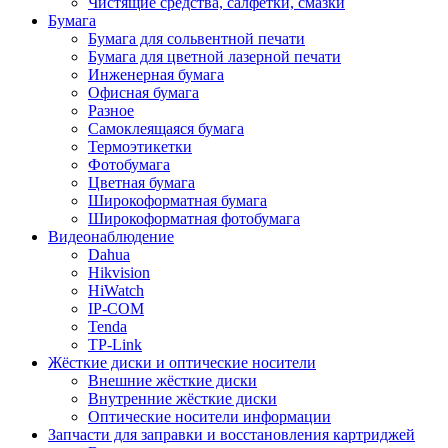
Чистящие средства, салфетки, смазки
Бумага
Бумага для сольвентной печати
Бумага для цветной лазерной печати
Инженерная бумага
Офисная бумага
Разное
Самоклеящаяся бумага
Термоэтикетки
Фотобумага
Цветная бумага
Широкоформатная бумага
Широкоформатная фотобумага
Видеонаблюдение
Dahua
Hikvision
HiWatch
IP-COM
Tenda
TP-Link
Жёсткие диски и оптические носители
Внешние жёсткие диски
Внутренние жёсткие диски
Оптические носители информации
Запчасти для заправки и восстановления картриджей