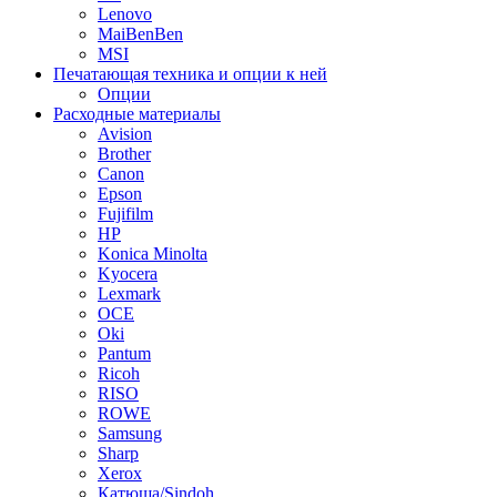
Lenovo
MaiBenBen
MSI
Печатающая техника и опции к ней
Опции
Расходные материалы
Avision
Brother
Canon
Epson
Fujifilm
HP
Konica Minolta
Kyocera
Lexmark
OCE
Oki
Pantum
Ricoh
RISO
ROWE
Samsung
Sharp
Xerox
Катюша/Sindoh