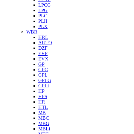
LPCG
LPG
PLC
PLH
PLX
WBR
HRL
AUTO
DZF
EVF
EVX
GP
GPC
GPL
GPLG
GPLi
HP
HPS
HR
HTL
MB
MBC
MBG
MBLi