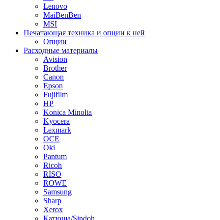
Lenovo
MaiBenBen
MSI
Печатающая техника и опции к ней
Опции
Расходные материалы
Avision
Brother
Canon
Epson
Fujifilm
HP
Konica Minolta
Kyocera
Lexmark
OCE
Oki
Pantum
Ricoh
RISO
ROWE
Samsung
Sharp
Xerox
Катюша/Sindoh