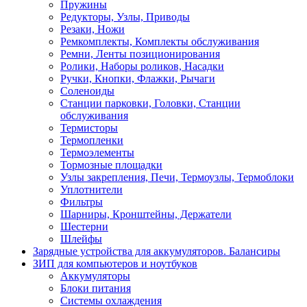
Пружины
Редукторы, Узлы, Приводы
Резаки, Ножи
Ремкомплекты, Комплекты обслуживания
Ремни, Ленты позиционирования
Ролики, Наборы роликов, Насадки
Ручки, Кнопки, Флажки, Рычаги
Соленоиды
Станции парковки, Головки, Станции
обслуживания
Термисторы
Термопленки
Термоэлементы
Тормозные площадки
Узлы закрепления, Печи, Термоузлы, Термоблоки
Уплотнители
Фильтры
Шарниры, Кронштейны, Держатели
Шестерни
Шлейфы
Зарядные устройства для аккумуляторов. Балансиры
ЗИП для компьютеров и ноутбуков
Аккумуляторы
Блоки питания
Системы охлаждения