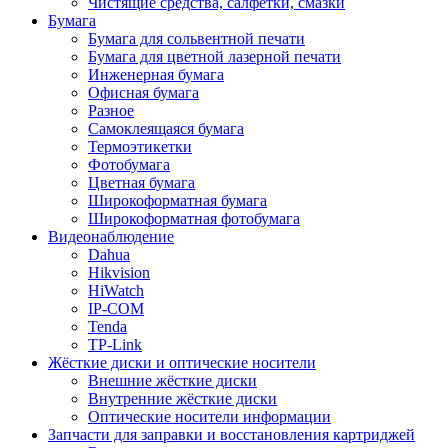
Чистящие средства, салфетки, смазки
Бумага
Бумага для сольвентной печати
Бумага для цветной лазерной печати
Инженерная бумага
Офисная бумага
Разное
Самоклеящаяся бумага
Термоэтикетки
Фотобумага
Цветная бумага
Широкоформатная бумага
Широкоформатная фотобумага
Видеонаблюдение
Dahua
Hikvision
HiWatch
IP-COM
Tenda
TP-Link
Жёсткие диски и оптические носители
Внешние жёсткие диски
Внутренние жёсткие диски
Оптические носители информации
Запчасти для заправки и восстановления картриджей