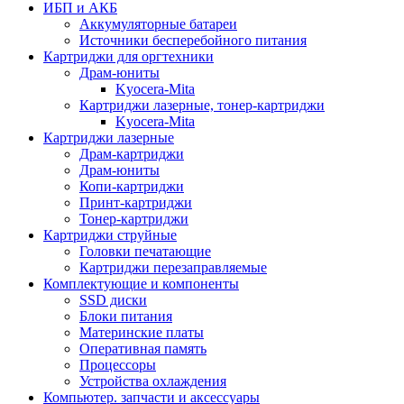
ИБП и АКБ
Аккумуляторные батареи
Источники бесперебойного питания
Картриджи для оргтехники
Драм-юниты
Kyocera-Mita
Картриджи лазерные, тонер-картриджи
Kyocera-Mita
Картриджи лазерные
Драм-картриджи
Драм-юниты
Копи-картриджи
Принт-картриджи
Тонер-картриджи
Картриджи струйные
Головки печатающие
Картриджи перезаправляемые
Комплектующие и компоненты
SSD диски
Блоки питания
Материнские платы
Оперативная память
Процессоры
Устройства охлаждения
Компьютер. запчасти и аксессуары