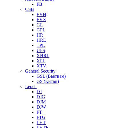
FB
CSB
EVH
EVX
GP
GPL
HR
HRL
TPL
UPS
XHRL
XPL
XTV
General Security
GSL (Вьетнам)
GS (Китай)
Leoch
DJ
DJG
DJM
DJW
FT
FTG
LHT
LHTF