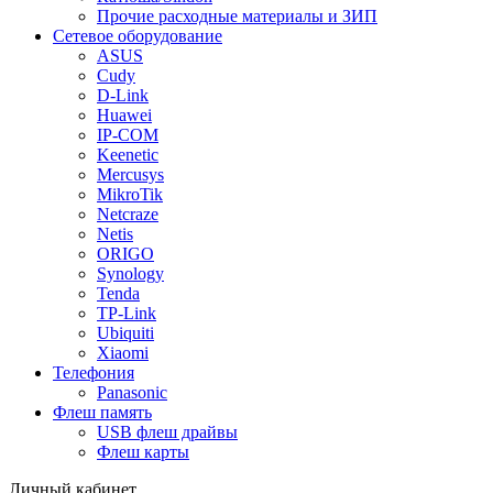
Прочие расходные материалы и ЗИП
Сетевое оборудование
ASUS
Cudy
D-Link
Huawei
IP-COM
Keenetic
Mercusys
MikroTik
Netcraze
Netis
ORIGO
Synology
Tenda
TP-Link
Ubiquiti
Xiaomi
Телефония
Panasonic
Флеш память
USB флеш драйвы
Флеш карты
Личный кабинет