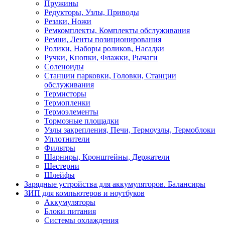
Пружины
Редукторы, Узлы, Приводы
Резаки, Ножи
Ремкомплекты, Комплекты обслуживания
Ремни, Ленты позиционирования
Ролики, Наборы роликов, Насадки
Ручки, Кнопки, Флажки, Рычаги
Соленоиды
Станции парковки, Головки, Станции
обслуживания
Термисторы
Термопленки
Термоэлементы
Тормозные площадки
Узлы закрепления, Печи, Термоузлы, Термоблоки
Уплотнители
Фильтры
Шарниры, Кронштейны, Держатели
Шестерни
Шлейфы
Зарядные устройства для аккумуляторов. Балансиры
ЗИП для компьютеров и ноутбуков
Аккумуляторы
Блоки питания
Системы охлаждения