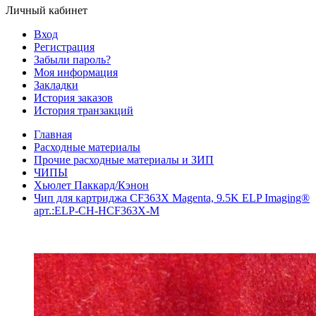
Личный кабинет
Вход
Регистрация
Забыли пароль?
Моя информация
Закладки
История заказов
История транзакций
Главная
Расходные материалы
Прочие расходные материалы и ЗИП
ЧИПЫ
Хьюлет Паккард/Кэнон
Чип для картриджа CF363X Magenta, 9.5K ELP Imaging®
арт.:ELP-CH-HCF363X-M