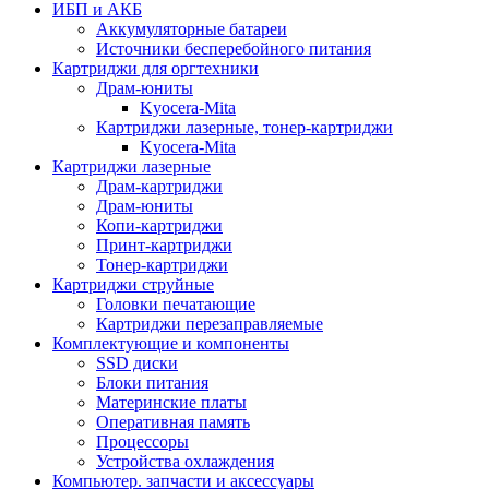
ИБП и АКБ
Аккумуляторные батареи
Источники бесперебойного питания
Картриджи для оргтехники
Драм-юниты
Kyocera-Mita
Картриджи лазерные, тонер-картриджи
Kyocera-Mita
Картриджи лазерные
Драм-картриджи
Драм-юниты
Копи-картриджи
Принт-картриджи
Тонер-картриджи
Картриджи струйные
Головки печатающие
Картриджи перезаправляемые
Комплектующие и компоненты
SSD диски
Блоки питания
Материнские платы
Оперативная память
Процессоры
Устройства охлаждения
Компьютер. запчасти и аксессуары