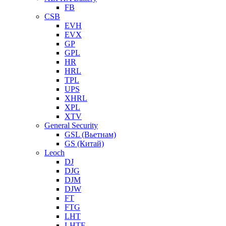
FB
CSB
EVH
EVX
GP
GPL
HR
HRL
TPL
UPS
XHRL
XPL
XTV
General Security
GSL (Вьетнам)
GS (Китай)
Leoch
DJ
DJG
DJM
DJW
FT
FTG
LHT
LHTF