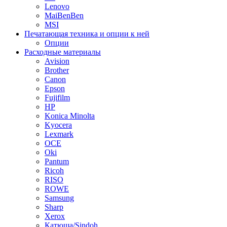
Lenovo
MaiBenBen
MSI
Печатающая техника и опции к ней
Опции
Расходные материалы
Avision
Brother
Canon
Epson
Fujifilm
HP
Konica Minolta
Kyocera
Lexmark
OCE
Oki
Pantum
Ricoh
RISO
ROWE
Samsung
Sharp
Xerox
Катюша/Sindoh