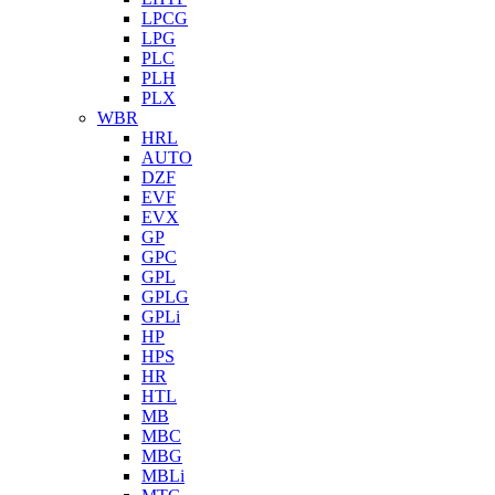
LPCG
LPG
PLC
PLH
PLX
WBR
HRL
AUTO
DZF
EVF
EVX
GP
GPC
GPL
GPLG
GPLi
HP
HPS
HR
HTL
MB
MBC
MBG
MBLi