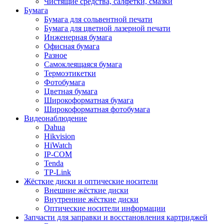
Чистящие средства, салфетки, смазки
Бумага
Бумага для сольвентной печати
Бумага для цветной лазерной печати
Инженерная бумага
Офисная бумага
Разное
Самоклеящаяся бумага
Термоэтикетки
Фотобумага
Цветная бумага
Широкоформатная бумага
Широкоформатная фотобумага
Видеонаблюдение
Dahua
Hikvision
HiWatch
IP-COM
Tenda
TP-Link
Жёсткие диски и оптические носители
Внешние жёсткие диски
Внутренние жёсткие диски
Оптические носители информации
Запчасти для заправки и восстановления картриджей