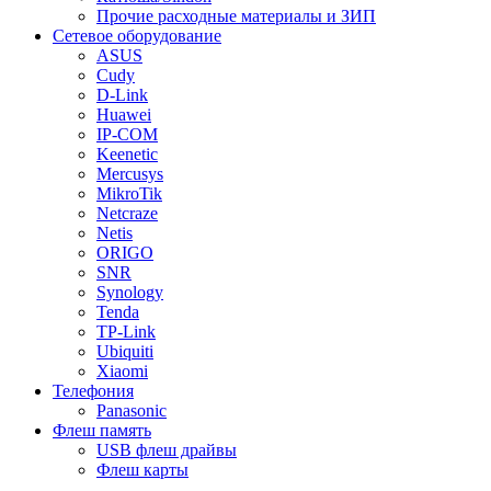
Прочие расходные материалы и ЗИП
Сетевое оборудование
ASUS
Cudy
D-Link
Huawei
IP-COM
Keenetic
Mercusys
MikroTik
Netcraze
Netis
ORIGO
SNR
Synology
Tenda
TP-Link
Ubiquiti
Xiaomi
Телефония
Panasonic
Флеш память
USB флеш драйвы
Флеш карты