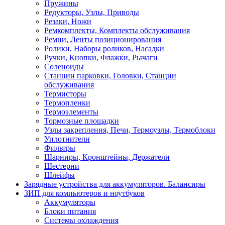
Пружины
Редукторы, Узлы, Приводы
Резаки, Ножи
Ремкомплекты, Комплекты обслуживания
Ремни, Ленты позиционирования
Ролики, Наборы роликов, Насадки
Ручки, Кнопки, Флажки, Рычаги
Соленоиды
Станции парковки, Головки, Станции
обслуживания
Термисторы
Термопленки
Термоэлементы
Тормозные площадки
Узлы закрепления, Печи, Термоузлы, Термоблоки
Уплотнители
Фильтры
Шарниры, Кронштейны, Держатели
Шестерни
Шлейфы
Зарядные устройства для аккумуляторов. Балансиры
ЗИП для компьютеров и ноутбуков
Аккумуляторы
Блоки питания
Системы охлаждения