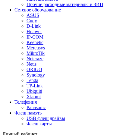
Прочие расходные материалы и ЗИП
Сетевое оборудование
ASUS
Cudy
D-Link
Huawei
IP-COM
Keenetic
Mercusys
MikroTik
Netcraze
Netis
ORIGO
Synology
Tenda
TP-Link
Ubiquiti
Xiaomi
Телефония
Panasonic
Флеш память
USB флеш драйвы
Флеш карты
Личный кабинет