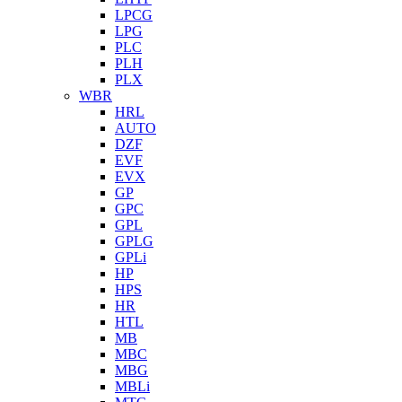
LPCG
LPG
PLC
PLH
PLX
WBR
HRL
AUTO
DZF
EVF
EVX
GP
GPC
GPL
GPLG
GPLi
HP
HPS
HR
HTL
MB
MBC
MBG
MBLi