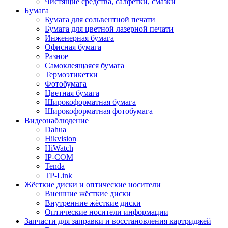
Чистящие средства, салфетки, смазки
Бумага
Бумага для сольвентной печати
Бумага для цветной лазерной печати
Инженерная бумага
Офисная бумага
Разное
Самоклеящаяся бумага
Термоэтикетки
Фотобумага
Цветная бумага
Широкоформатная бумага
Широкоформатная фотобумага
Видеонаблюдение
Dahua
Hikvision
HiWatch
IP-COM
Tenda
TP-Link
Жёсткие диски и оптические носители
Внешние жёсткие диски
Внутренние жёсткие диски
Оптические носители информации
Запчасти для заправки и восстановления картриджей