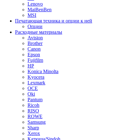
Lenovo
MaiBenBen
MSI
Печатающая техника и опции к ней
Опции
Расходные материалы
Avision
Brother
Canon
Epson
Fujifilm
HP
Konica Minolta
Kyocera
Lexmark
OCE
Oki
Pantum
Ricoh
RISO
ROWE
Samsung
Sharp
Xerox
Катюша/Sindoh