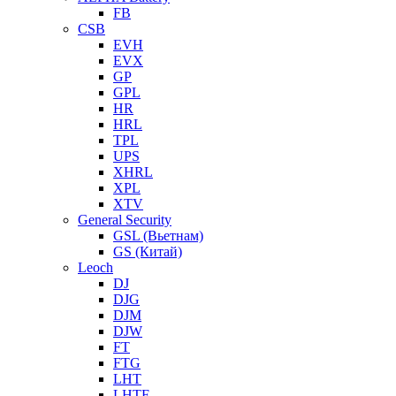
FB
CSB
EVH
EVX
GP
GPL
HR
HRL
TPL
UPS
XHRL
XPL
XTV
General Security
GSL (Вьетнам)
GS (Китай)
Leoch
DJ
DJG
DJM
DJW
FT
FTG
LHT
LHTF