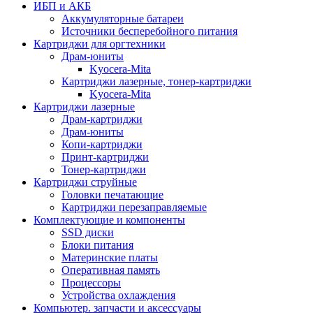
ИБП и АКБ
Аккумуляторные батареи
Источники бесперебойного питания
Картриджи для оргтехники
Драм-юниты
Kyocera-Mita
Картриджи лазерные, тонер-картриджи
Kyocera-Mita
Картриджи лазерные
Драм-картриджи
Драм-юниты
Копи-картриджи
Принт-картриджи
Тонер-картриджи
Картриджи струйные
Головки печатающие
Картриджи перезаправляемые
Комплектующие и компоненты
SSD диски
Блоки питания
Материнские платы
Оперативная память
Процессоры
Устройства охлаждения
Компьютер. запчасти и аксессуары