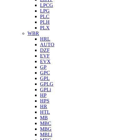
LPCG
LPG
PLC
PLH
PLX
WBR
HRL
AUTO
DZF
EVF
EVX
GP
GPC
GPL
GPLG
GPLi
HP
HPS
HR
HTL
MB
MBC
MBG
MBLi