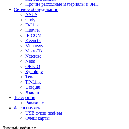
Прочие расходные материалы и ЗИП
Сетевое оборудование
ASUS
Cudy
D-Link
Huawei
IP-COM
Keenetic
Mercusys
MikroTik
Netcraze
Netis
ORIGO
Synology
Tenda
TP-Link
Ubiquiti
Xiaomi
Телефония
Panasonic
Флеш память
USB флеш драйвы
Флеш карты
Личный кабинет