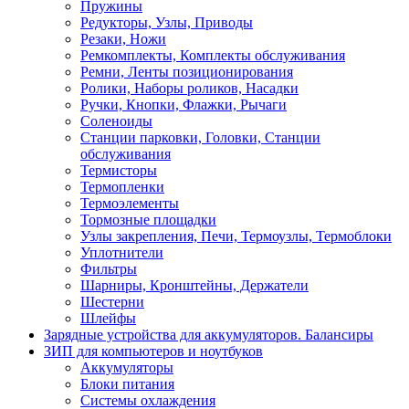
Пружины
Редукторы, Узлы, Приводы
Резаки, Ножи
Ремкомплекты, Комплекты обслуживания
Ремни, Ленты позиционирования
Ролики, Наборы роликов, Насадки
Ручки, Кнопки, Флажки, Рычаги
Соленоиды
Станции парковки, Головки, Станции
обслуживания
Термисторы
Термопленки
Термоэлементы
Тормозные площадки
Узлы закрепления, Печи, Термоузлы, Термоблоки
Уплотнители
Фильтры
Шарниры, Кронштейны, Держатели
Шестерни
Шлейфы
Зарядные устройства для аккумуляторов. Балансиры
ЗИП для компьютеров и ноутбуков
Аккумуляторы
Блоки питания
Системы охлаждения