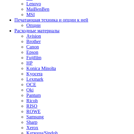
Lenovo
MaiBenBen
MSI
Печатающая техника и опции к ней
Опции
Расходные материалы
Avision
Brother
Canon
Epson
Fujifilm
HP
Konica Minolta
Kyocera
Lexmark
OCE
Oki
Pantum
Ricoh
RISO
ROWE
Samsung
Sharp
Xerox
Катюша/Sindoh