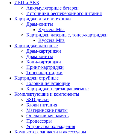
ИБП и АКБ
Аккумуляторные батареи
Источники бесперебойного питания
Картриджи для оргтехники
Драм-юниты
Kyocera-Mita
Картриджи лазерные, тонер-картриджи
Kyocera-Mita
Картриджи лазерные
Драм-картриджи
Драм-юниты
Копи-картриджи
Принт-картриджи
Тонер-картриджи
Картриджи струйные
Головки печатающие
Картриджи перезаправляемые
Комплектующие и компоненты
SSD диски
Блоки питания
Материнские платы
Оперативная память
Процессоры
Устройства охлаждения
Компьютер. запчасти и аксессуары