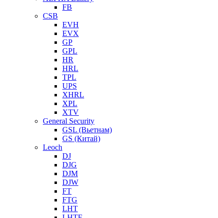
FB
CSB
EVH
EVX
GP
GPL
HR
HRL
TPL
UPS
XHRL
XPL
XTV
General Security
GSL (Вьетнам)
GS (Китай)
Leoch
DJ
DJG
DJM
DJW
FT
FTG
LHT
LHTF