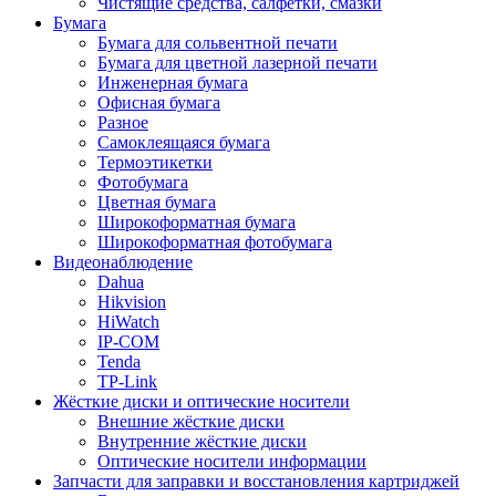
Чистящие средства, салфетки, смазки
Бумага
Бумага для сольвентной печати
Бумага для цветной лазерной печати
Инженерная бумага
Офисная бумага
Разное
Самоклеящаяся бумага
Термоэтикетки
Фотобумага
Цветная бумага
Широкоформатная бумага
Широкоформатная фотобумага
Видеонаблюдение
Dahua
Hikvision
HiWatch
IP-COM
Tenda
TP-Link
Жёсткие диски и оптические носители
Внешние жёсткие диски
Внутренние жёсткие диски
Оптические носители информации
Запчасти для заправки и восстановления картриджей